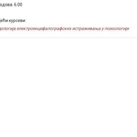
одова: 6.00
јећи курсеви:
ологија електроенцефалографских истраживања у психологији