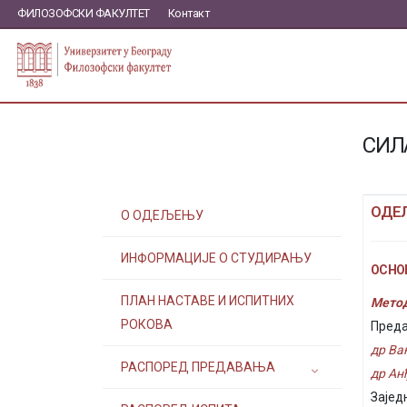
ФИЛОЗОФСКИ ФАКУЛТЕТ
Контакт
СИЛ
ОДЕ
О ОДЕЉЕЊУ
ИНФОРМАЦИЈЕ О СТУДИРАЊУ
ОСНОВ
ПЛАН НАСТАВЕ И ИСПИТНИХ
Метод
РОКОВА
Преда
др Ва
РАСПОРЕД ПРЕДАВАЊА
др Ан
Зајед