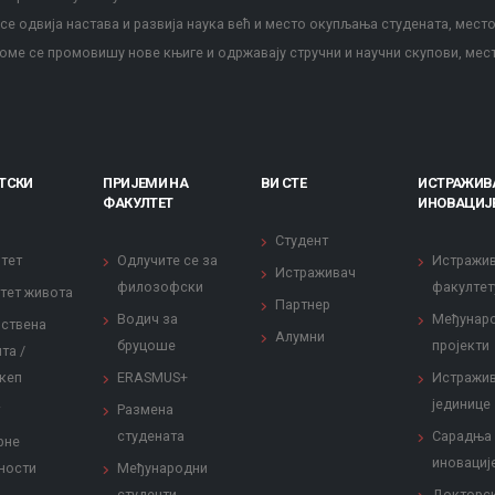
е одвија настава и развија наука већ и место окупљања студената, место
оме се промовишу нове књиге и одржавају стручни и научни скупови, мес
ТСКИ
ПРИЈЕМИ НА
ВИ СТЕ
ИСТРАЖИВ
ФАКУЛТЕТ
ИНОВАЦИЈ
Студент
тет
Одлучите се за
Истражи
Истраживач
филозофски
факултет
тет живота
Партнер
Водич за
Међунар
ствена
Алумни
бруцоше
пројекти
та /
кеп
ERASMUS+
Истражи
јединице
Размена
студената
Сарадња
рне
иновациј
ности
Међународни
студенти
Докторс