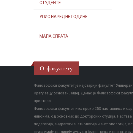
СТУДЕНТЕ
УПИС НАРЕДНЕ ГОДИНЕ
МАПА СПРАТА
О факултету
Филозофски факултет је најстарији факултет Универзит
Крагујевцу основан Лицеј. Данас је Филозофски факул
простора.
Филозофски факултет има преко 250 наставника и сара
нивоима, од основних до докторских студија. Настава с
педагогија, андрагогија, етнологија и антропологија, и
група имају традицију дужу од једног века и познате су 