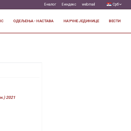
Е-налог
Е-индекс
webmail
Срб
ИС
ОДЕЉЕЊА - НАСТАВА
НАУЧНЕ ЈЕДИНИЦЕ
ВЕСТИ
н.) 2021