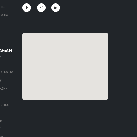
 на
то на
АЊА И
Е
вања на
у
одни
вачке
 и
е
ке