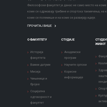
Филозофски факултет је данас не само место на коме с
коме се одржавају трибине и спортска такмичења, на к
коме се полемише и на коме се развијају идеје.
ПРОЧИТАЈ ВИШЕ
О ФАКУЛТЕТУ
СТУДИЈЕ
СТУДЕН
ЖИВОТ
Историја
Академски
Факул
факултета
програм
Квали
Важни датуми
Научите српски
Здрав
Мисија
Корисне
зашти
информације
Чињенице и
хенди
бројке
Спорт
Социјална
Култу
одговорност и
актив
факултет