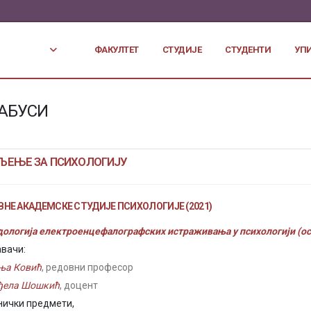
ФАКУЛТЕТ
СТУДИЈЕ
СТУДЕНТИ
УП
АБУСИ
ЉЕЊЕ ЗА ПСИХОЛОГИЈУ
НЕ АКАДЕМСКЕ СТУДИЈЕ ПСИХОЛОГИЈЕ (2021)
ологија електроенцефалографских истраживања у психологији (ос
вачи:
ња Ковић
, редовни професор
ђела Шошкић
, доцент
нички предмети,