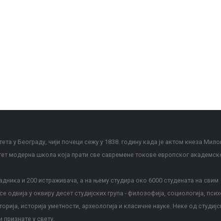
ета у Београду, чији почеци сежу у 1838. годину када је актом кнеза Мило
тет модерна школа која прати све савремене токове европског академск
дника и 200 истраживача, а на њему студира око 6000 студената на свим
е одвија у оквиру десет студијских група - филозофија, социологија, псих
сторија, историја уметности, археологија и класичне науке. Неке од студијс
и признате у свету.