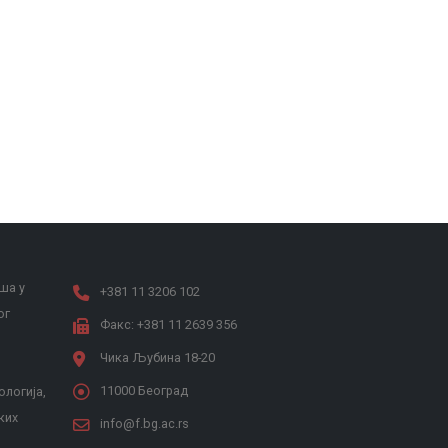
ша у
+381 11 3206 102
ог
Факс: +381 11 2639 356
Чика Љубина 18-20
11000 Београд
ологија,
ких
info@f.bg.ac.rs