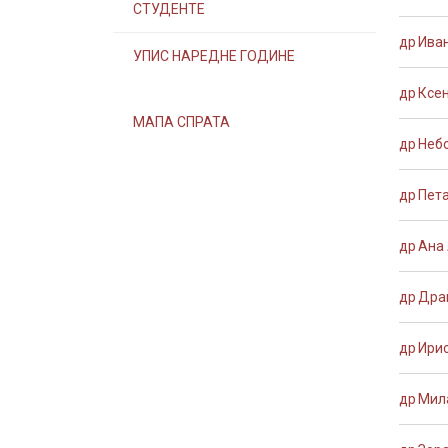
СТУДЕНТЕ
др Ива
УПИС НАРЕДНЕ ГОДИНЕ
др Ксен
МАПА СПРАТА
др Неб
др Пет
др Ана
др Дра
др Ири
др Мил