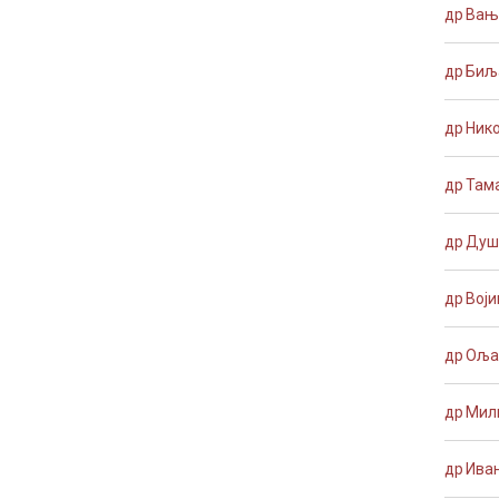
др Вањ
др Биљ
др Ник
др Там
др Душ
др Вој
др Оља
др Мил
др Ива