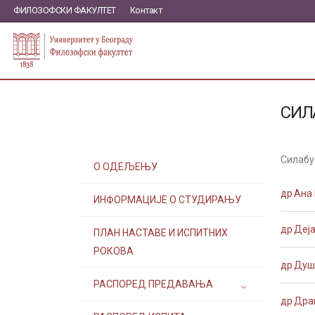
ФИЛОЗОФСКИ ФАКУЛТЕТ
Контакт
СИЛ
Силабу
О ОДЕЉЕЊУ
др Ана
ИНФОРМАЦИЈЕ О СТУДИРАЊУ
др Деј
ПЛАН НАСТАВЕ И ИСПИТНИХ
РОКОВА
др Душ
РАСПОРЕД ПРЕДАВАЊА
др Дра