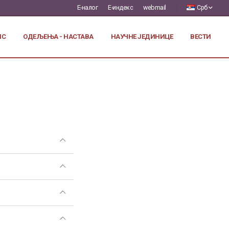
Е-налог
Е-индекс
webmail
Срб
ИС
ОДЕЉЕЊА - НАСТАВА
НАУЧНЕ ЈЕДИНИЦЕ
ВЕСТИ