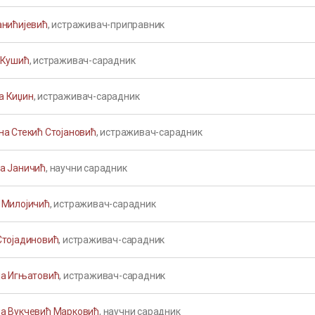
анићијевић
, истраживач-приправник
 Кушић
, истраживач-сарадник
 Киџин
, истраживач-сарадник
на Стекић Стојановић
, истраживач-сарадник
а Јаничић
, научни сарадник
 Милојичић
, истраживач-сарадник
Стојадиновић
, истраживач-сарадник
ја Игњатовић
, истраживач-сарадник
а Вукчевић Марковић
, научни сарадник