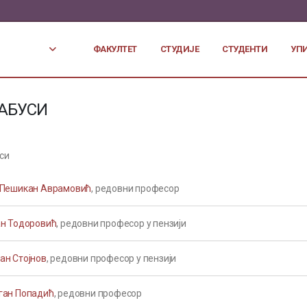
ФАКУЛТЕТ
СТУДИЈЕ
СТУДЕНТИ
УП
АБУСИ
си
 Пешикан Аврамовић
, редовни професор
ан Тодоровић
, редовни професор у пензији
ан Стојнов
, редовни професор у пензији
ган Попадић
, редовни професор