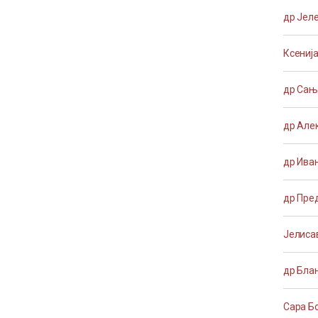
др Јел
Ксениј
др Сањ
др Але
др Ива
др Пре
Јелиса
др Бла
Сара Б