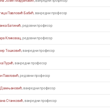
ана Јолић Марјановић
, ванредни професор
гица Павловић Бабић
, ванредни професор
јанка Батинић
, редовни професор
ара Кликовац
, редовни професор
вер Тошковић
, ванредни професор
ка Пурић
, ванредни професор
ан Павловић
, редовни професор
а Дамњановић
, ванредни професор
ана Станковић
, ванредни професор