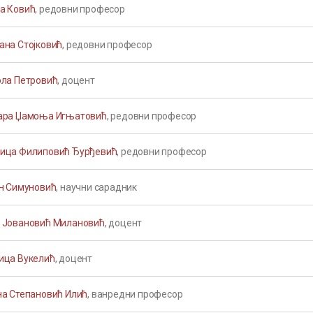
а Ковић
, редовни професор
ана Стојковић
, редовни професор
ола Петровић
, доцент
ара Џамоња Игњатовић
, редовни професор
ица Филиповић Ђурђевић
, редовни професор
ин Симуновић
, научни сарадник
 Јовановић Милановић
, доцент
ица Вукелић
, доцент
на Степановић Илић
, ванредни професор