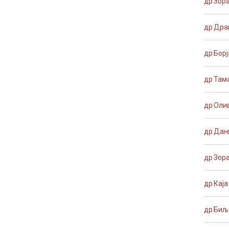
др Зор
др Дра
др Бор
др Там
др Оли
др Дан
др Зор
др Кај
др Биљ