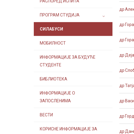
РАСПОРЕД ИСПИТА
др Але
ПРОГРАМ СТУДИЈА
др Гор
СИЛАБУСИ
др Гор
МОБИЛНОСТ
др Деј
ИНФОРМАЦИЈЕ ЗА БУДУЋЕ
СТУДЕНТЕ
др Сло
БИБЛИОТЕКА
др Тат
ИНФОРМАЦИЈЕ О
ЗАПОСЛЕНИМА
др Вас
ВЕСТИ
др Гор
КОРИСНЕ ИНФОРМАЦИЈЕ ЗА
др Дан