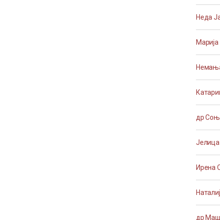
Неда Ј
Марија
Немања
Катари
др Соњ
Јелица
Ирена 
Натали
др Маш