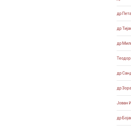
др Пет
др Тиј
др Мил
Теодор
др Сан
др Зор
Јован 
др Бој