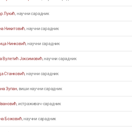
ар Лукић
, научни сарадник
ана Никитовић
, научни сарадник
ица Нинковић
, научни сарадник
а Вулетић Јоксимовић
, научни сарадник
да Станковић
, научни сарадник
ана Зупан
, виши научни сарадник
Ивановић
, истраживач-сарадник
ана Божовић
, научни сарадник