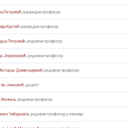
на Петровић
, ванредни професор
ија Крстић
, ванредни професор
ојша Петровић
, редовни професор
ар Јевремовић
, редовни професор
 Алтарас Димитријевић
, редовни професор
ган Јанковић
, доцент
с Жежељ
, редовни професор
анко Чабаркапа
, редовни професор у пензији