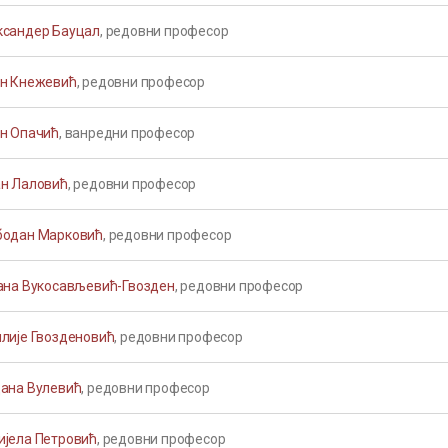
ксандер Бауцал
, редовни професор
ан Кнежевић
, редовни професор
ан Опачић
, ванредни професор
ан Лаловић
, редовни професор
бодан Марковић
, редовни професор
јана Вукосављевић-Гвозден
, редовни професор
илије Гвозденовић
, редовни професор
дана Вулевић
, редовни професор
ијела Петровић
, редовни професор