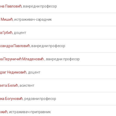
ена Павловић
, ванредни професор
а Мишић
, истраживач-сарадник
а Грбић
, доцент
ксандра Павловић
, ванредни професор
на Перуничић Младеновић
, ванредни професор
драг Недимовић
, доцент
вета Белић
, асистент
нка Богуновић
, редовни професор
ожић
, истраживач-приправник