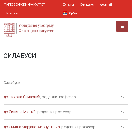
ФИЛОЗОФСКИ ФАКУЛТЕТ
Е-налог
Е-индекс
webmail
Контакт
Срб
СИЛАБУСИ
Силабуси
др Никола Самарџић
, редовни професор
др Синиша Мишић
, редовни професор
др Смиља Марјановић-Душанић
, редовни професор