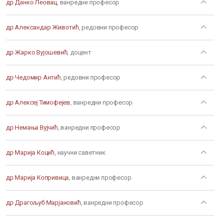
др Данко Леовац
, ванредни професор
др Александар Животић
, редовни професор
др Жарко Вујошевић
, доцент
др Чедомир Антић
, редовни професор
др Алексеј Тимофејев
, ванредни професор
др Немања Вујчић
, ванредни професор
др Марија Коцић
, научни саветник
др Марија Копривица
, ванредни професор
др Драгољуб Марјановић
, ванредни професор