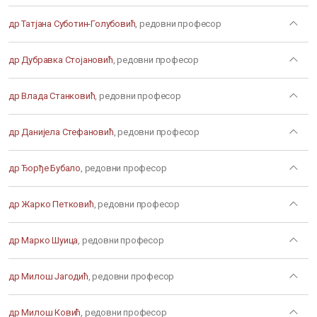
др Татјана Суботин-Голубовић
, редовни професор
др Дубравка Стојановић
, редовни професор
др Влада Станковић
, редовни професор
др Данијела Стефановић
, редовни професор
др Ђорђе Бубало
, редовни професор
др Жарко Петковић
, редовни професор
др Марко Шуица
, редовни професор
др Милош Јагодић
, редовни професор
др Милош Ковић
, редовни професор