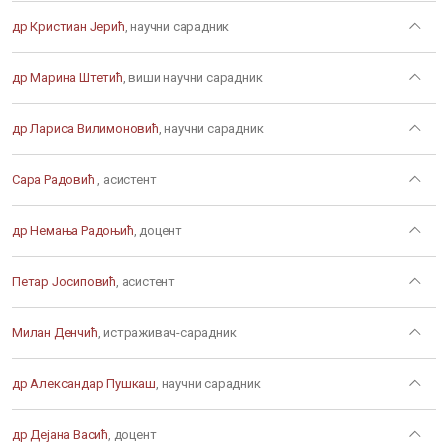
др Кристиан Јерић
, научни сарадник
др Марина Штетић
, виши научни сарадник
др Лариса Вилимоновић
, научни сарадник
Сара Радовић
, асистент
др Немања Радоњић
, доцент
Петар Јосиповић
, асистент
Милан Денчић
, истраживач-сарадник
др Александар Пушкаш
, научни сарадник
др Дејана Васић
, доцент