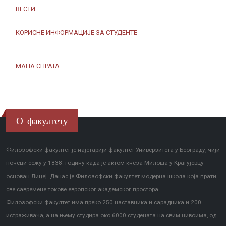
ВЕСТИ
КОРИСНЕ ИНФОРМАЦИЈЕ ЗА СТУДЕНТЕ
МАПА СПРАТА
О факултету
Филозофски факултет је најстарији факултет Универзитета у Београду, чији
почеци сежу у 1838. годину када је актом кнеза Милоша у Крагујевцу
основан Лицеј. Данас је Филозофски факултет модерна школа која прати
све савремене токове европског академског простора.
Филозофски факултет има преко 250 наставника и сарадника и 200
истраживача, а на њему студира око 6000 студената на свим нивоима, од