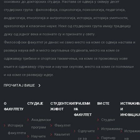
основних до докторских студија. Настава се одвија у оквиру десет
студијских група - филозофија, социологија, психологија, педагогија,
андрагогија, етнологија и антропологија, историја, историја уметности,
археологија и класичне науке. Неке од студијских група имају традицију
дужу од једног века и познате су и признате у свету.
Филозофски факултет је данас не само место на коме се одвија настава и
развија наука већ и место окупљања студената, место на коме се
одржавају трибине и спортска такмичења, на коме се промовишу нове
књиге и одржавају стручни и научни скупови, место на коме се полемише
и на коме се развијају идеје.
ПРОЧИТАЈ ВИШЕ
О
СТУДИЈЕ
СТУДЕНТСКИ
ПРИЈЕМИ
ВИ СТЕ
ИСТРАЖИ
ФАКУЛТЕТУ
ЖИВОТ
НА
И
ФАКУЛТЕТ
ИНОВАЦИЈ
Академски
Студент
Историја
Факултет
програм
Истраживач
Одлучите
Истражи
факултета
Квалитет
Научите
Партнер
се за
на