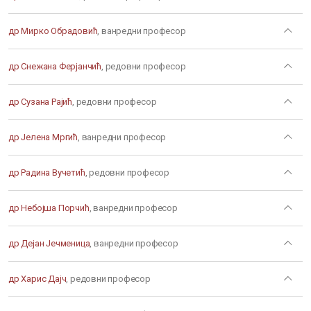
др Мирко Обрадовић
, ванредни професор
др Снежана Ферјанчић
, редовни професор
др Сузана Рајић
, редовни професор
др Јелена Мргић
, ванредни професор
др Радина Вучетић
, редовни професор
др Небојша Порчић
, ванредни професор
др Дејан Јечменица
, ванредни професор
др Харис Дајч
, редовни професор