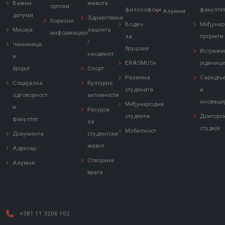
Важни
живота
српски
филозофски
факулте
Алумни
датуми
Здравствена
Корисне
Водич
Међунар
Мисија
заштита
информације
за
пројекти
/
Чињенице
бруцоше
Истражи
хендикеп
и
ERASMUS+
јединиц
бројке
Спорт
Размена
Сарадњ
Социјална
Културне
студената
и
одговорност
активности
иноваци
Међународни
и
Ресурси
студенти
Докторс
факултет
за
студије
Мобилност
Документа
студентски
живот
Адресар
Отворена
Алумни
врата
+381 11 3206 102