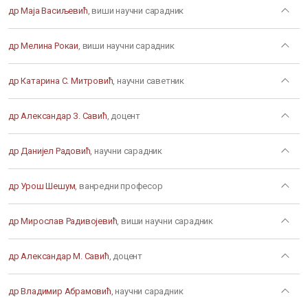
др Маја Васиљевић
, виши научни сарадник
др Мелина Рокаи
, виши научни сарадник
др Катарина С. Митровић
, научни саветник
др Александар З. Савић
, доцент
др Данијел Радовић
, научни сарадник
др Урош Шешум
, ванредни професор
др Мирослав Радивојевић
, виши научни сарадник
др Александар М. Савић
, доцент
др Владимир Абрамовић
, научни сарадник