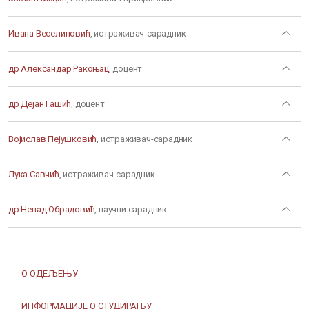
Ивана Веселиновић
, истраживач-сарадник
др Александар Ракоњац
, доцент
др Дејан Гашић
, доцент
Војислав Пејушковић
, истраживач-сарадник
Лука Савчић
, истраживач-сарадник
др Ненад Обрадовић
, научни сарадник
О ОДЕЉЕЊУ
ИНФОРМАЦИЈЕ О СТУДИРАЊУ