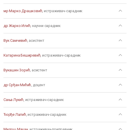
мр Марко Драшковић
, истраживач-сарадник
др Жарко Илић
, научни сарадник
Вук Самчевић
, асистент
Катарина Беширевић
, истраживач-сарадник
Вукашин Зорић
, асистент
др Срђан Мићић
, доцент
Сања Лукић
, истраживач-сарадник
Ђорђе Лалић
, истраживач-сарадник
Милош Мацан
, истраживач-приправник