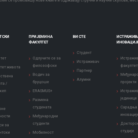
оме се промовишу нове књиге и одржавају стручни и научни скупови, мес
ТСКИ
ПРИЈЕМИ НА
ВИ СТЕ
ИСТРАЖИВ
ФАКУЛТЕТ
ИНОВАЦИЈ
Студент
тет
Одлучите се за
Истражи
Истраживач
филозофски
факултет
тет живота
Партнер
Водич за
Међунар
ствена
Алумни
бруцоше
пројекти
та /
кеп
ERASMUS+
Истражи
јединице
Размена
студената
Сарадња
рне
иновациј
ности
Међународни
студенти
Докторс
си за
студије
нтски
Мобилност