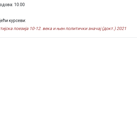
бодова: 10.00
јећи курсеви:
тијска поезија 10-12. века и њен политички значај (докт.) 2021