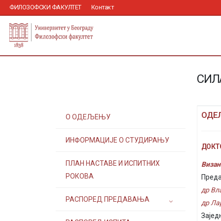
ФИЛОЗОФСКИ ФАКУЛТЕТ
Контакт
СИЛ
ОДЕ
О ОДЕЉЕЊУ
ИНФОРМАЦИЈЕ О СТУДИРАЊУ
ДОКТ
ПЛАН НАСТАВЕ И ИСПИТНИХ
Визан
РОКОВА
Преда
др Вл
РАСПОРЕД ПРЕДАВАЊА
др Ла
Зајед