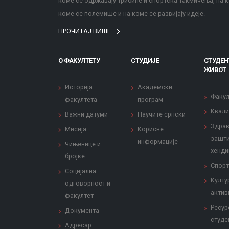
коме се одржавају трибине и спортска такмичења, на к
коме се полемише и на коме се развијају идеје.
ПРОЧИТАЈ ВИШЕ
О ФАКУЛТЕТУ
СТУДИЈЕ
СТУДЕН
ЖИВОТ
Историја
Академски
Факул
факултета
програм
Квали
Важни датуми
Научите српски
Здрав
Мисија
Корисне
зашти
информације
Чињенице и
хенди
бројке
Спорт
Социјална
Култу
одговорност и
актив
факултет
Ресур
Документа
студе
Адресар