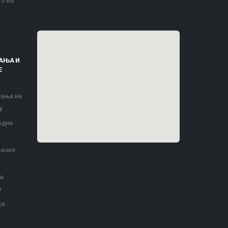
то на
АЊА И
Е
вања на
у
одни
вачке
 и
е
ке