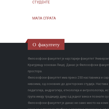
СТУДЕНТЕ
МАПА СПРАТА
О факултету
Филозофски факултет је најстарији факултет Универзит
Крагујевцу основан Лицеј. Данас је Филозофски факул
простора.
Филозофски факултет има преко 250 наставника и сара
нивоима, од основних до докторских студија. Настава с
педагогија, андрагогија, етнологија и антропологија, и
група имају традицију дужу од једног века и познате су 
Филозофски факултет је данас не само место на коме с