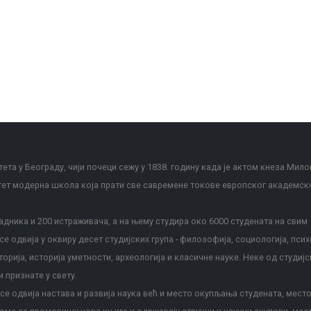
ета у Београду, чији почеци сежу у 1838. годину када је актом кнеза Мило
тет модерна школа која прати све савремене токове европског академск
дника и 200 истраживача, а на њему студира око 6000 студената на свим
е одвија у оквиру десет студијских група - филозофија, социологија, псих
сторија, историја уметности, археологија и класичне науке. Неке од студијс
и признате у свету.
е одвија настава и развија наука већ и место окупљања студената, место