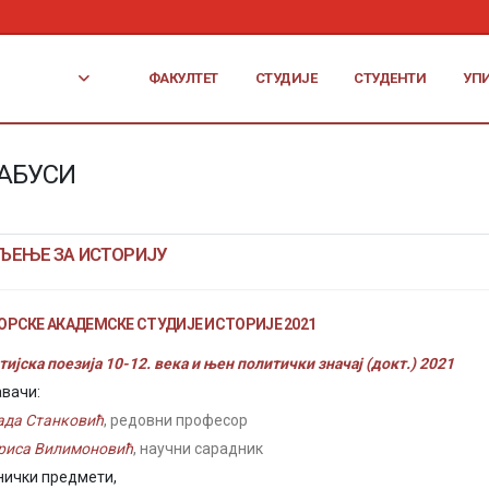
ФАКУЛТЕТ
СТУДИЈЕ
СТУДЕНТИ
УП
АБУСИ
ЉЕЊЕ ЗА ИСТОРИЈУ
ОРСКЕ АКАДЕМСКЕ СТУДИЈЕ ИСТОРИЈЕ 2021
тијска поезија 10-12. века и њен политички значај (докт.) 2021
вачи:
ада Станковић
, редовни професор
риса Вилимоновић
, научни сарадник
нички предмети,