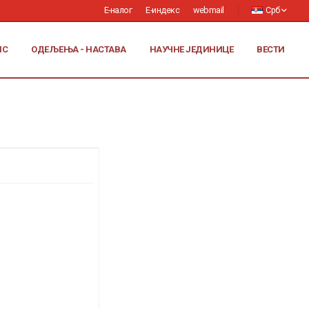
Е-налог
Е-индекс
webmail
Срб
ИС
ОДЕЉЕЊА - НАСТАВА
НАУЧНЕ ЈЕДИНИЦЕ
ВЕСТИ