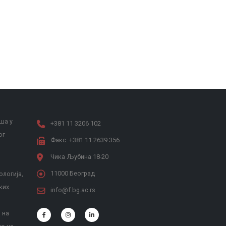
ша у
+381 11 3206 102
ог
Факс: +381 11 2639 356
Чика Љубина 18-20
11000 Београд
ологија,
ких
info@f.bg.ac.rs
 на