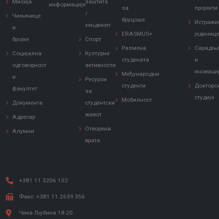
Мисија
заштита
информације
за
пројекти
/
Чињенице
бруцоше
Истражи
хендикеп
и
ERASMUS+
јединиц
бројке
Спорт
Размена
Сарадњ
Социјална
Културне
студената
и
одговорност
активности
иноваци
Међународни
и
Ресурси
студенти
Докторс
факултет
за
студије
Мобилност
Документа
студентски
живот
Адресар
Отворена
Алумни
врата
+381 11 3206 102
Факс: +381 11 2639 356
Чика Љубина 18-20