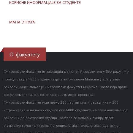
КОРИСНЕ ИНФОРМАЦИЈЕ ЗА СТУДЕНТЕ
МАПА СПРАТА
О факултету
Филозофски факултет је најстарији факултет Универзитета у Београду, чији
почеци сежу у 1838. годину када је актом кнеза Милоша у Крагујевцу
основан Лицеј. Данас је Филозофски факултет модерна школа која прати
све савремене токове европског академског простора.
Филозофски факултет има преко 250 наставника и сарадника и 200
истраживача, а на њему студира око 6000 студената на свим нивоима, од
основних до докторских студија. Настава се одвија у оквиру десет
студијских група - филозофија, социологија, психологија, педагогија,