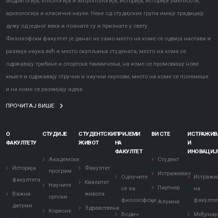
андрагогија, етнологија и антропологија, историја, историја уметности,
археологија и класичне науке. Неке од студијских група имају традицију
дужу од једног века и познате су и признате у свету.
Филозофски факултет је данас не само место на коме се одвија настава и
развија наука већ и место окупљања студената, место на коме се
одржавају трибине и спортска такмичења, на коме се промовишу нове
књиге и одржавају стручни и научни скупови, место на коме се полемише
и на коме се развијају идеје.
ПРОЧИТАЈ ВИШЕ
О
СТУДИЈЕ
СТУДЕНТСКИ
ПРИЈЕМИ
ВИ СТЕ
ИСТРАЖИ
ФАКУЛТЕТУ
ЖИВОТ
НА
И
ФАКУЛТЕТ
ИНОВАЦИЈ
Академски
Студент
Историја
Факултет
програм
Истраживач
Одлучите
Истражи
факултета
Квалитет
Научите
Партнер
се за
на
Важни
живота
српски
филозофски
факулте
Алумни
датуми
Здравствена
Корисне
Водич
Међунар