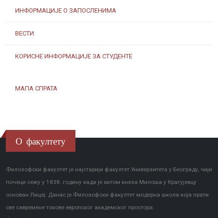
ИНФОРМАЦИЈЕ О ЗАПОСЛЕНИМА
ВЕСТИ
КОРИСНЕ ИНФОРМАЦИЈЕ ЗА СТУДЕНТЕ
МАПА СПРАТА
О факултету
Филозофски факултет је најстарији факултет Универзитета у Београду, чији
почеци сежу у 1838. годину када је актом кнеза Милоша у Крагујевцу
основан Лицеј. Данас је Филозофски факултет модерна школа која прати
све савремене токове европског академског простора.