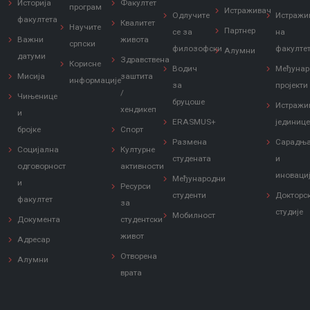
Историја
Факултет
програм
Истраживач
Одлучите
Истражи
факултета
Квалитет
Научите
Партнер
се за
на
Важни
живота
српски
филозофски
факулте
Алумни
датуми
Здравствена
Корисне
Водич
Међунар
Мисија
заштита
информације
за
пројекти
/
Чињенице
бруцоше
Истражи
хендикеп
и
ERASMUS+
јединиц
бројке
Спорт
Размена
Сарадњ
Социјална
Културне
студената
и
одговорност
активности
иноваци
Међународни
и
Ресурси
студенти
Докторс
факултет
за
студије
Мобилност
Документа
студентски
живот
Адресар
Отворена
Алумни
врата