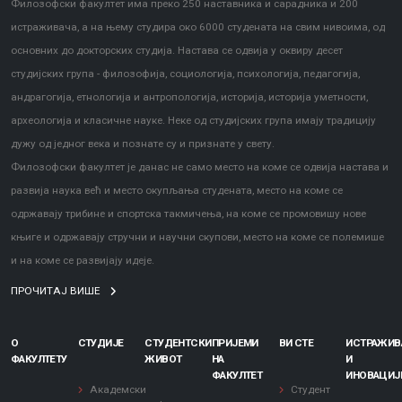
Филозофски факултет има преко 250 наставника и сарадника и 200
истраживача, а на њему студира око 6000 студената на свим нивоима, од
основних до докторских студија. Настава се одвија у оквиру десет
студијских група - филозофија, социологија, психологија, педагогија,
андрагогија, етнологија и антропологија, историја, историја уметности,
археологија и класичне науке. Неке од студијских група имају традицију
дужу од једног века и познате су и признате у свету.
Филозофски факултет је данас не само место на коме се одвија настава и
развија наука већ и место окупљања студената, место на коме се
одржавају трибине и спортска такмичења, на коме се промовишу нове
књиге и одржавају стручни и научни скупови, место на коме се полемише
и на коме се развијају идеје.
ПРОЧИТАЈ ВИШЕ
О
СТУДИЈЕ
СТУДЕНТСКИ
ПРИЈЕМИ
ВИ СТЕ
ИСТРАЖИ
ФАКУЛТЕТУ
ЖИВОТ
НА
И
ФАКУЛТЕТ
ИНОВАЦИЈ
Академски
Студент