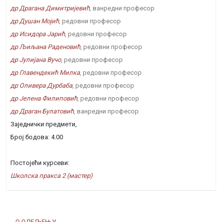
др Драгана Димитријевић
, ванредни професор
др Душан Мојић
, редовни професор
др Исидора Јарић
, редовни професор
др Љиљана Раденовић
, редовни професор
др Јулијана Вучо
, редовни професор
др Главендекић Милка
, редовни професор
др Оливера Дурбаба
, редовни професор
др Јелена Филиповић
, редовни професор
др Драган Булатовић
, ванредни професор
Заједнички предмети,
Број бодова: 4.00
Постојећи курсеви:
Школска пракса 2 (мастер)
О ОДЕЉЕЊУ