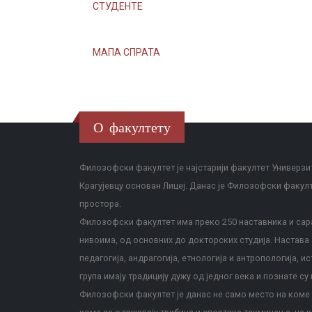
СТУДЕНТЕ
МАПА СПРАТА
О факултету
Филозофски факултет је најстарији факултет Универзит
Крагујевцу основан Лицеј. Данас је Филозофски факул
простора.
Филозофски факултет има преко 250 наставника и сара
нивоима, од основних до докторских студија. Настава с
педагогија, андрагогија, етнологија и антропологија, и
група имају традицију дужу од једног века и познате су 
Филозофски факултет је данас не само место на коме с