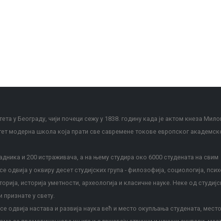
ета у Београду, чији почеци сежу у 1838. годину када је актом кнеза Мило
тет модерна школа која прати све савремене токове европског академск
дника и 200 истраживача, а на њему студира око 6000 студената на свим
е одвија у оквиру десет студијских група - филозофија, социологија, псих
сторија, историја уметности, археологија и класичне науке. Неке од студијс
и признате у свету.
е одвија настава и развија наука већ и место окупљања студената, место