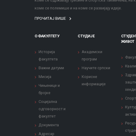
коме се одржавају трибине и спортска такмичења, на к
коме се полемише и на коме се развијају идеје.
ПРОЧИТАЈ ВИШЕ
О ФАКУЛТЕТУ
СТУДИЈЕ
СТУДЕН
ЖИВОТ
Историја
Академски
Факул
факултета
програм
Квали
Важни датуми
Научите српски
Здрав
Мисија
Корисне
зашти
информације
Чињенице и
хенди
бројке
Спорт
Социјална
Култу
одговорност и
актив
факултет
Ресур
Документа
студе
Адресар