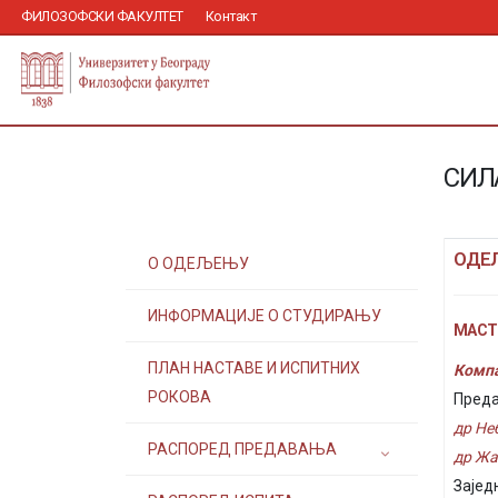
ФИЛОЗОФСКИ ФАКУЛТЕТ
Контакт
СИЛ
ОДЕ
О ОДЕЉЕЊУ
ИНФОРМАЦИЈЕ О СТУДИРАЊУ
МАСТЕ
ПЛАН НАСТАВЕ И ИСПИТНИХ
Компа
РОКОВА
Преда
др Не
РАСПОРЕД ПРЕДАВАЊА
др Жа
Зајед