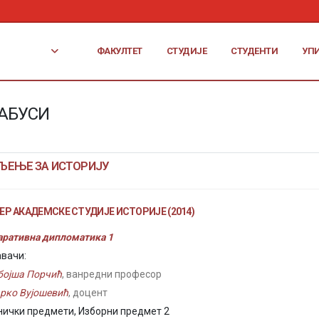
ФАКУЛТЕТ
СТУДИЈЕ
СТУДЕНТИ
УП
АБУСИ
ЉЕЊЕ ЗА ИСТОРИЈУ
Р АКАДЕМСКЕ СТУДИЈЕ ИСТОРИЈЕ (2014)
ративна дипломатика 1
вачи:
бојша Порчић
, ванредни професор
рко Вујошевић
, доцент
нички предмети, Изборни предмет 2