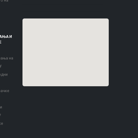
то на
АЊА И
Е
вања на
у
одни
вачке
 и
е
ке