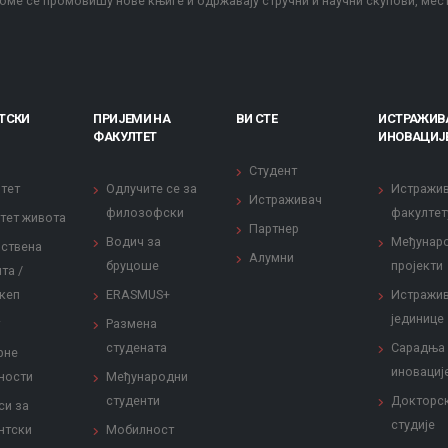
оме се промовишу нове књиге и одржавају стручни и научни скупови, мес
ТСКИ
ПРИЈЕМИ НА
ВИ СТЕ
ИСТРАЖИВ
ФАКУЛТЕТ
ИНОВАЦИЈ
Студент
тет
Одлучите се за
Истражи
Истраживач
филозофски
факултет
тет живота
Партнер
Водич за
Међунар
ствена
Алумни
бруцоше
пројекти
та /
кеп
ERASMUS+
Истражи
јединице
Размена
студената
Сарадња
рне
иновациј
ности
Међународни
студенти
Докторс
си за
студије
нтски
Мобилност