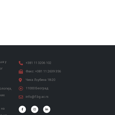
ша у
+381 11 3206 102
ог
Факс: +381 11 2639 356
Чика Љубина 18-20
11000 Београд
ологија,
ких
info@f.bg.ac.rs
 на