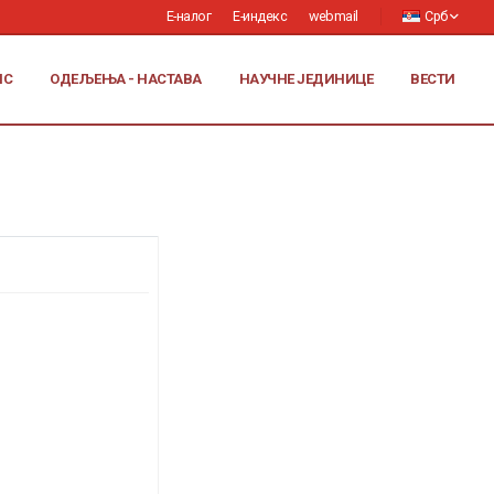
Е-налог
Е-индекс
webmail
Срб
ИС
ОДЕЉЕЊА - НАСТАВА
НАУЧНЕ ЈЕДИНИЦЕ
ВЕСТИ