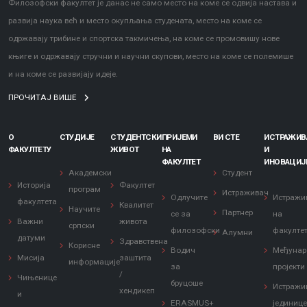
Филозофски факултет је данас не само место на коме се одвија настава и
развија наука већ и место окупљања студената, место на коме се
одржавају трибине и спортска такмичења, на коме се промовишу нове
књиге и одржавају стручни и научни скупови, место на коме се полемише
и на коме се развијају идеје.
ПРОЧИТАЈ ВИШЕ
О
СТУДИЈЕ
СТУДЕНТСКИ
ПРИЈЕМИ
ВИ СТЕ
ИСТРАЖИ
ФАКУЛТЕТУ
ЖИВОТ
НА
И
ФАКУЛТЕТ
ИНОВАЦИЈ
Академски
Студент
Историја
Факултет
програм
Истраживач
Одлучите
Истражи
факултета
Квалитет
Научите
Партнер
се за
на
Важни
живота
српски
филозофски
факулте
Алумни
датуми
Здравствена
Корисне
Водич
Међунар
Мисија
заштита
информације
за
пројекти
/
Чињенице
бруцоше
Истражи
хендикеп
и
ERASMUS+
јединиц