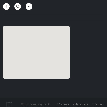
Филозофски факултет ©
Питања
Мапа сајта
Контакт