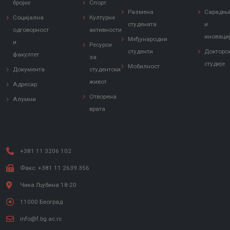
бројке
Спорт
Размена
Сарадњ
Социјална
Културне
студената
и
одговорност
активности
иноваци
Међународни
и
Ресурси
студенти
Докторс
факултет
за
студије
Мобилност
Документа
студентски
живот
Адресар
Отворена
Алумни
врата
+381 11 3206 102
Факс: +381 11 2639 356
Чика Љубина 18-20
11000 Београд
info@f.bg.ac.rs