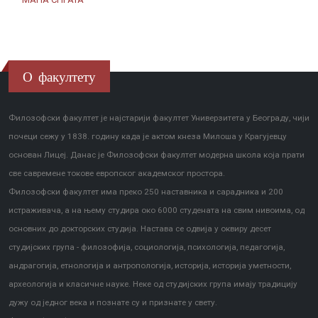
О факултету
Филозофски факултет је најстарији факултет Универзитета у Београду, чији
почеци сежу у 1838. годину када је актом кнеза Милоша у Крагујевцу
основан Лицеј. Данас је Филозофски факултет модерна школа која прати
све савремене токове европског академског простора.
Филозофски факултет има преко 250 наставника и сарадника и 200
истраживача, а на њему студира око 6000 студената на свим нивоима, од
основних до докторских студија. Настава се одвија у оквиру десет
студијских група - филозофија, социологија, психологија, педагогија,
андрагогија, етнологија и антропологија, историја, историја уметности,
археологија и класичне науке. Неке од студијских група имају традицију
дужу од једног века и познате су и признате у свету.