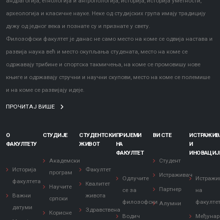
андрагогија, етнологија и антропологија, историја, историја уметности,
археологија и класичне науке. Неке од студијских група имају традицију
дужу од једног века и познате су и признате у свету.
Филозофски факултет је данас не само место на коме се одвија настава и
развија наука већ и место окупљања студената, место на коме се
одржавају трибине и спортска такмичења, на коме се промовишу нове
књиге и одржавају стручни и научни скупови, место на коме се полемише
и на коме се развијају идеје.
ПРОЧИТАЈ ВИШЕ
О
СТУДИЈЕ
СТУДЕНТСКИ
ПРИЈЕМИ
ВИ СТЕ
ИСТРАЖИ
ФАКУЛТЕТУ
ЖИВОТ
НА
И
ФАКУЛТЕТ
ИНОВАЦИЈ
Академски
Студент
Историја
Факултет
програм
Истраживач
Одлучите
Истражи
факултета
Квалитет
Научите
Партнер
се за
на
Важни
живота
српски
филозофски
факулте
Алумни
датуми
Здравствена
Корисне
Водич
Међунар