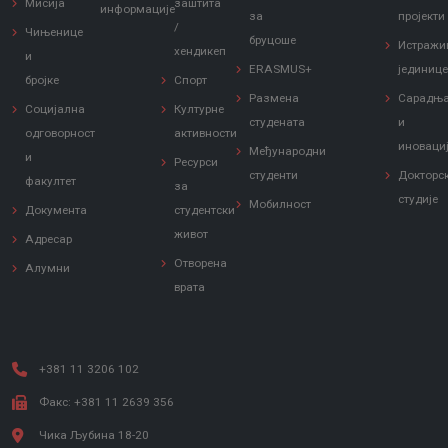
Мисија
заштита
информације
за
пројекти
/
Чињенице
бруцоше
Истражи
хендикеп
и
ERASMUS+
јединиц
бројке
Спорт
Размена
Сарадњ
Социјална
Културне
студената
и
одговорност
активности
иноваци
Међународни
и
Ресурси
студенти
Докторс
факултет
за
студије
Мобилност
Документа
студентски
живот
Адресар
Отворена
Алумни
врата
+381 11 3206 102
Факс: +381 11 2639 356
Чика Љубина 18-20