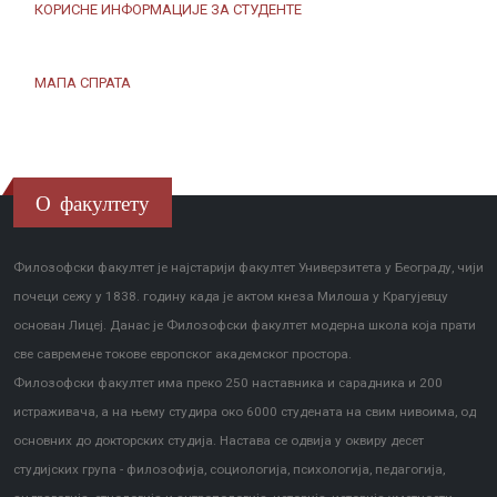
КОРИСНЕ ИНФОРМАЦИЈЕ ЗА СТУДЕНТЕ
МАПА СПРАТА
О факултету
Филозофски факултет је најстарији факултет Универзитета у Београду, чији
почеци сежу у 1838. годину када је актом кнеза Милоша у Крагујевцу
основан Лицеј. Данас је Филозофски факултет модерна школа која прати
све савремене токове европског академског простора.
Филозофски факултет има преко 250 наставника и сарадника и 200
истраживача, а на њему студира око 6000 студената на свим нивоима, од
основних до докторских студија. Настава се одвија у оквиру десет
студијских група - филозофија, социологија, психологија, педагогија,