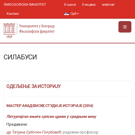
ФИЛОЗОФСКИ ФАКУЛТЕТ
Е-налог
Е-индекс
webmail
Контакт
Срб
СИЛАБУСИ
ОДЕЉЕЊЕ ЗА ИСТОРИЈУ
МАСТЕР АКАДЕМСКЕ СТУДИЈЕ ИСТОРИЈЕ (2014)
Литургијске књиге српске цркве у средњем веку
Предавачи:
др Татјана Суботин-Голубовић
, редовни професор