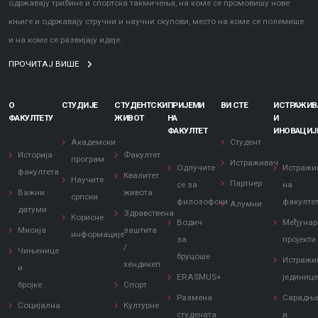
одржавају трибине и спортска такмичења, на коме се промовишу нове
књиге и одржавају стручни и научни скупови, место на коме се полемише
и на коме се развијају идеје.
ПРОЧИТАЈ ВИШЕ
О
СТУДИЈЕ
СТУДЕНТСКИ
ПРИЈЕМИ
ВИ СТЕ
ИСТРАЖИ
ФАКУЛТЕТУ
ЖИВОТ
НА
И
ФАКУЛТЕТ
ИНОВАЦИЈ
Академски
Студент
Историја
Факултет
програм
Истраживач
Одлучите
Истражи
факултета
Квалитет
Научите
Партнер
се за
на
Важни
живота
српски
филозофски
факулте
Алумни
датуми
Здравствена
Корисне
Водич
Међунар
Мисија
заштита
информације
за
пројекти
/
Чињенице
бруцоше
Истражи
хендикеп
и
ERASMUS+
јединиц
бројке
Спорт
Размена
Сарадњ
Социјална
Културне
студената
и