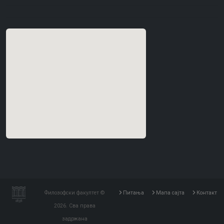
Филозофски факултет ©
Питања
Мапа сајта
Контакт
2026. Сва права
задржана