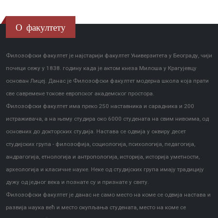
О факултету
Филозофски факултет је најстарији факултет Универзитета у Београду, чији
почеци сежу у 1838. годину када је актом кнеза Милоша у Крагујевцу
основан Лицеј. Данас је Филозофски факултет модерна школа која прати
све савремене токове европског академског простора.
Филозофски факултет има преко 250 наставника и сарадника и 200
истраживача, а на њему студира око 6000 студената на свим нивоима, од
основних до докторских студија. Настава се одвија у оквиру десет
студијских група - филозофија, социологија, психологија, педагогија,
андрагогија, етнологија и антропологија, историја, историја уметности,
археологија и класичне науке. Неке од студијских група имају традицију
дужу од једног века и познате су и признате у свету.
Филозофски факултет је данас не само место на коме се одвија настава и
развија наука већ и место окупљања студената, место на коме се