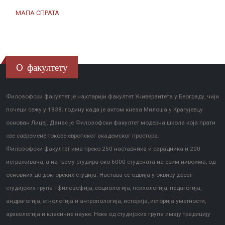
МАПА СПРАТА
О факултету
Филозофски факултет је најстарији факултет Универзитета у Београду, чији
почеци сежу у 1838. годину када је актом кнеза Милоша у Крагујевцу
основан Лицеј. Данас је Филозофски факултет модерна школа која прати
све савремене токове европског академског простора.
Филозофски факултет има преко 250 наставника и сарадника и 200
истраживача, а на њему студира око 6000 студената на свим нивоима, од
основних до докторских студија. Настава се одвија у оквиру десет
студијских група - филозофија, социологија, психологија, педагогија,
андрагогија, етнологија и антропологија, историја, историја уметности,
археологија и класичне науке. Неке од студијских група имају традицију