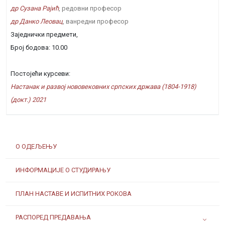
др Сузана Рајић
, редовни професор
др Данко Леовац
, ванредни професор
Заједнички предмети,
Број бодова: 10.00
Постојећи курсеви:
Настанак и развој нововековних српских држава (1804-1918)
(докт.) 2021
О ОДЕЉЕЊУ
ИНФОРМАЦИЈЕ О СТУДИРАЊУ
ПЛАН НАСТАВЕ И ИСПИТНИХ РОКОВА
РАСПОРЕД ПРЕДАВАЊА