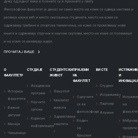
дужу од једног века и познате су и признате у свету.
Филозофски факултет је данас не само место на коме се одвија настава и
развија наука већ и место окупљања студената, место на коме се
одржавају трибине и спортска такмичења, на коме се промовишу нове
књиге и одржавају стручни и научни скупови, место на коме се полемише
и на коме се развијају идеје.
ПРОЧИТАЈ ВИШЕ
О
СТУДИЈЕ
СТУДЕНТСКИ
ПРИЈЕМИ
ВИ СТЕ
ИСТРАЖИ
ФАКУЛТЕТУ
ЖИВОТ
НА
И
ФАКУЛТЕТ
ИНОВАЦИЈ
Академски
Студент
Историја
Факултет
програм
Истраживач
Одлучите
Истражи
факултета
Квалитет
Научите
Партнер
се за
на
Важни
живота
српски
филозофски
факулте
Алумни
датуми
Здравствена
Корисне
Водич
Међунар
Мисија
заштита
информације
за
пројекти
/
Чињенице
бруцоше
Истражи