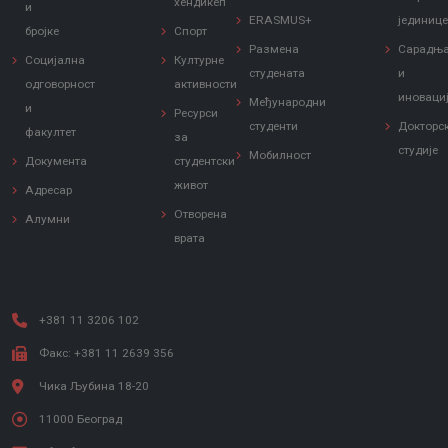
хендикеп
и
ERASMUS+
јединиц
бројке
Спорт
Размена
Сарадњ
Социјална
Културне
студената
и
одговорност
активности
иноваци
Међународни
и
Ресурси
студенти
Докторс
факултет
за
студије
Мобилност
Документа
студентски
живот
Адресар
Отворена
Алумни
врата
+381 11 3206 102
Факс: +381 11 2639 356
Чика Љубина 18-20
11000 Београд