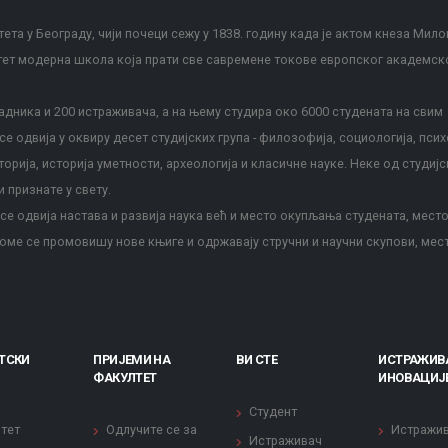
ета у Београду, чији почеци сежу у 1838. годину када је актом кнеза Мило
тет модерна школа која прати све савремене токове европског академск
дника и 200 истраживача, а на њему студира око 6000 студената на свим
е одвија у оквиру десет студијских група - филозофија, социологија, псих
сторија, историја уметности, археологија и класичне науке. Неке од студијс
и признате у свету.
е одвија настава и развија наука већ и место окупљања студената, место
оме се промовишу нове књиге и одржавају стручни и научни скупови, мес
ТСКИ
ПРИЈЕМИ НА
ВИ СТЕ
ИСТРАЖИВ
ФАКУЛТЕТ
ИНОВАЦИЈ
Студент
тет
Одлучите се за
Истражи
Истраживач