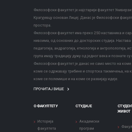
Филозофски факултет је најстарији факултет Универзит
Крагујевцу основан Лицеј. Данас је Филозофски факул
простора.
Филозофски факултет има преко 250 наставника и сара
нивоима, од основних до докторских студија. Настава с
педагогија, андрагогија, етнологија и антропологија, и
група имају традицију дужу од једног века и познате су 
Филозофски факултет је данас не само место на коме с
коме се одржавају трибине и спортска такмичења, на к
коме се полемише и на коме се развијају идеје.
ПРОЧИТАЈ ВИШЕ
О ФАКУЛТЕТУ
СТУДИЈЕ
СТУДЕН
ЖИВОТ
Историја
Академски
Факул
факултета
програм