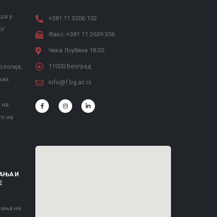
ша у
+381 11 3206 102
ог
Факс: +381 11 2639 356
Чика Љубина 18-20
11000 Београд
ологија,
ких
info@f.bg.ac.rs
 на
то на
АЊА И
Е
вања на