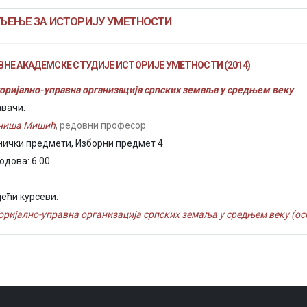
ЉЕЊЕ ЗА ИСТОРИЈУ УМЕТНОСТИ
НЕ АКАДЕМСКЕ СТУДИЈЕ ИСТОРИЈЕ УМЕТНОСТИ (2014)
оријално-управна организација српских земаља у средњем веку
вачи:
иниша Мишић
, редовни професор
нички предмети, Изборни предмет 4
одова: 6.00
јећи курсеви:
оријално-управна организација српских земаља у средњем веку (осн