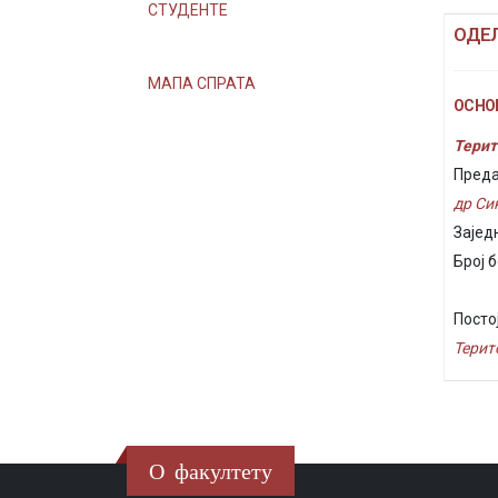
СТУДЕНТЕ
ОДЕ
МАПА СПРАТА
ОСНОВ
Терит
Преда
др С
Зајед
Број б
Посто
Терит
О факултету