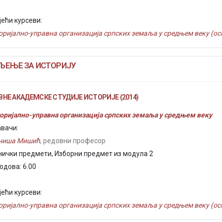
јећи курсеви:
оријално-управна организација српских земаља у средњем веку (осн
ЉЕЊЕ ЗА ИСТОРИЈУ
НЕ АКАДЕМСКЕ СТУДИЈЕ ИСТОРИЈЕ (2014)
оријално-управна организација српских земаља у средњем веку
вачи:
иниша Мишић
, редовни професор
нички предмети, Изборни предмет из модула 2
одова: 6.00
јећи курсеви:
оријално-управна организација српских земаља у средњем веку (осн