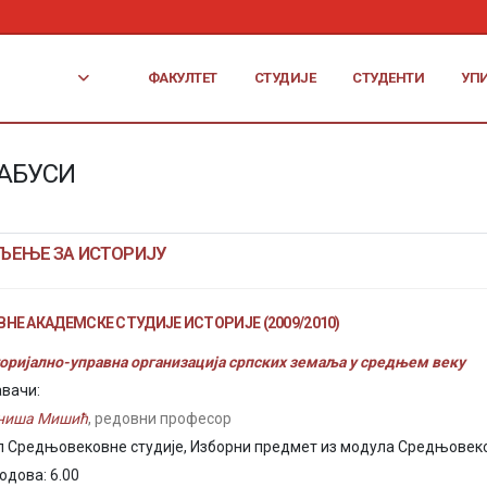
ФАКУЛТЕТ
СТУДИЈЕ
СТУДЕНТИ
УП
АБУСИ
ЉЕЊЕ ЗА ИСТОРИЈУ
НЕ АКАДЕМСКЕ СТУДИЈЕ ИСТОРИЈЕ (2009/2010)
оријално-управна организација српских земаља у средњем веку
вачи:
иниша Мишић
, редовни професор
 Средњовековне студије, Изборни предмет из модула Средњовеко
одова: 6.00