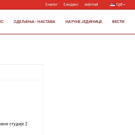
Е-налог
Е-индекс
webmail
Срб
ИС
ОДЕЉЕЊА - НАСТАВА
НАУЧНЕ ЈЕДИНИЦЕ
ВЕСТИ
вне студије 2