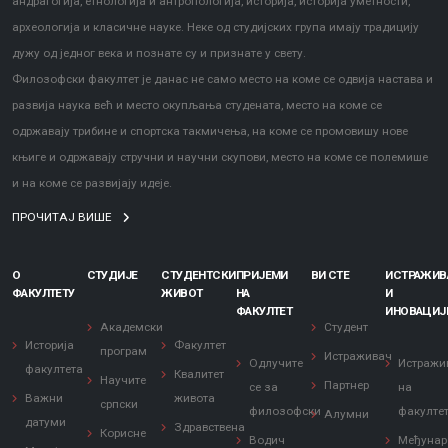
андрагогија, етнологија и антропологија, историја, историја уметности,
археологија и класичне науке. Неке од студијских група имају традицију
дужу од једног века и познате су и признате у свету.
Филозофски факултет је данас не само место на коме се одвија настава и
развија наука већ и место окупљања студената, место на коме се
одржавају трибине и спортска такмичења, на коме се промовишу нове
књиге и одржавају стручни и научни скупови, место на коме се полемише
и на коме се развијају идеје.
ПРОЧИТАЈ ВИШЕ
О
СТУДИЈЕ
СТУДЕНТСКИ
ПРИЈЕМИ
ВИ СТЕ
ИСТРАЖИ
ФАКУЛТЕТУ
ЖИВОТ
НА
И
ФАКУЛТЕТ
ИНОВАЦИЈ
Академски
Студент
Историја
Факултет
програм
Истраживач
Одлучите
Истражи
факултета
Квалитет
Научите
Партнер
се за
на
Важни
живота
српски
филозофски
факулте
Алумни
датуми
Здравствена
Корисне
Водич
Међунар