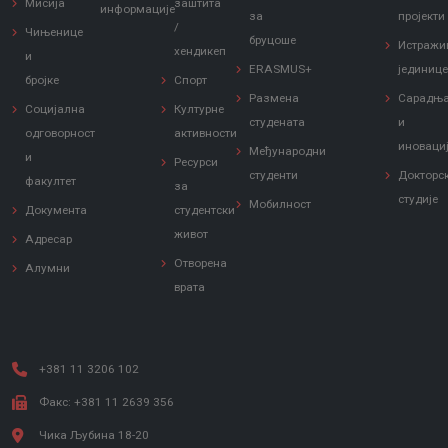
Мисија
заштита
информације
за
пројекти
/
Чињенице
бруцоше
Истражи
хендикеп
и
ERASMUS+
јединиц
бројке
Спорт
Размена
Сарадњ
Социјална
Културне
студената
и
одговорност
активности
иноваци
Међународни
и
Ресурси
студенти
Докторс
факултет
за
студије
Мобилност
Документа
студентски
живот
Адресар
Отворена
Алумни
врата
+381 11 3206 102
Факс: +381 11 2639 356
Чика Љубина 18-20