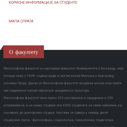
КОРИСНЕ ИНФОРМАЦИЈЕ ЗА СТУДЕНТЕ
МАПА СПРАТА
О факултету
Филозофски факултет је најстарији факултет Универзитета у Београду, чији
почеци сежу у 1838. годину када је актом кнеза Милоша у Крагујевцу
основан Лицеј. Данас је Филозофски факултет модерна школа која прати
све савремене токове европског академског простора.
Филозофски факултет има преко 250 наставника и сарадника и 200
истраживача, а на њему студира око 6000 студената на свим нивоима, од
основних до докторских студија. Настава се одвија у оквиру десет
студијских група - филозофија, социологија, психологија, педагогија,