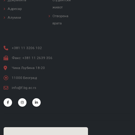
Документа
студентски
живот
Адресар
Отворена
Алумни
врата
+381 11 3206 102
Факс: +381 11 2639 356
Чика Љубина 18-20
11000 Београд
info@f.bg.ac.rs