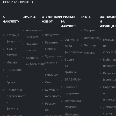
ПРОЧИТАЈ ВИШЕ
О
СТУДИЈЕ
СТУДЕНТСКИ
ПРИЈЕМИ
ВИ СТЕ
ИСТРАЖИ
ФАКУЛТЕТУ
ЖИВОТ
НА
И
ФАКУЛТЕТ
ИНОВАЦИЈ
Академски
Студент
Историја
Факултет
програм
Истраживач
Одлучите
Истражи
факултета
Квалитет
Научите
Партнер
се за
на
Важни
живота
српски
филозофски
факулте
Алумни
датуми
Здравствена
Корисне
Водич
Међунар
Мисија
заштита
информације
за
пројекти
/
Чињенице
бруцоше
Истражи
хендикеп
и
ERASMUS+
јединиц
бројке
Спорт
Размена
Сарадњ
Социјална
Културне
студената
и
одговорност
активности
иноваци
Међународни
и
Ресурси
студенти
Докторс
факултет
за
студије
Мобилност