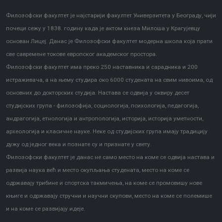
Филозофски факултет је најстарији факултет Универзитета у Београду, чији
почеци сежу у 1838. годину када је актом кнеза Милоша у Крагујевцу
основан Лицеј. Данас је Филозофски факултет модерна школа која прати
све савремене токове европског академског простора.
Филозофски факултет има преко 250 наставника и сарадника и 200
истраживача, а на њему студира око 6000 студената на свим нивоима, од
основних до докторских студија. Настава се одвија у оквиру десет
студијских група - филозофија, социологија, психологија, педагогија,
андрагогија, етнологија и антропологија, историја, историја уметности,
археологија и класичне науке. Неке од студијских група имају традицију
дужу од једног века и познате су и признате у свету.
Филозофски факултет је данас не само место на коме се одвија настава и
развија наука већ и место окупљања студената, место на коме се
одржавају трибине и спортска такмичења, на коме се промовишу нове
књиге и одржавају стручни и научни скупови, место на коме се полемише
и на коме се развијају идеје.