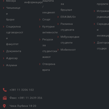
Мисија
заштита
информације
за
пројекти
/
Чињенице
бруцоше
Истражи
хендикеп
и
ERASMUS+
јединиц
бројке
Спорт
Размена
Сарадњ
Социјална
Културне
студената
и
одговорност
активности
иноваци
Међународни
и
Ресурси
студенти
Докторс
факултет
за
студије
Мобилност
Документа
студентски
живот
Адресар
Отворена
Алумни
врата
+381 11 3206 102
Факс: +381 11 2639 356
Чика Љубина 18-20