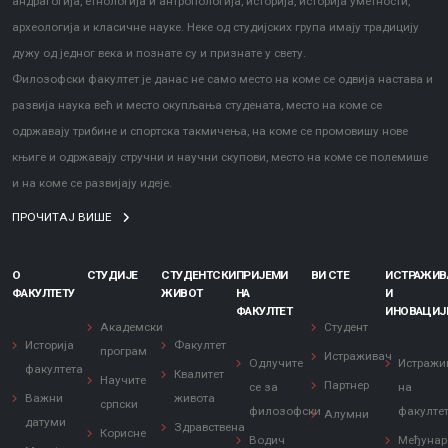
андрагогија, етнологија и антропологија, историја, историја уметности,
археологија и класичне науке. Неке од студијских група имају традицију
дужу од једног века и познате су и признате у свету.
Филозофски факултет је данас не само место на коме се одвија настава и
развија наука већ и место окупљања студената, место на коме се
одржавају трибине и спортска такмичења, на коме се промовишу нове
књиге и одржавају стручни и научни скупови, место на коме се полемише
и на коме се развијају идеје.
ПРОЧИТАЈ ВИШЕ
О
СТУДИЈЕ
СТУДЕНТСКИ
ПРИЈЕМИ
ВИ СТЕ
ИСТРАЖИ
ФАКУЛТЕТУ
ЖИВОТ
НА
И
ФАКУЛТЕТ
ИНОВАЦИЈ
Академски
Студент
Историја
Факултет
програм
Истраживач
Одлучите
Истражи
факултета
Квалитет
Научите
Партнер
се за
на
Важни
живота
српски
филозофски
факулте
Алумни
датуми
Здравствена
Корисне
Водич
Међунар