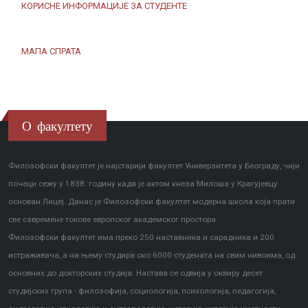
КОРИСНЕ ИНФОРМАЦИЈЕ ЗА СТУДЕНТЕ
МАПА СПРАТА
О факултету
Филозофски факултет је најстарији факултет Универзитета у Београду, чији
почеци сежу у 1838. годину када је актом кнеза Милоша у Крагујевцу
основан Лицеј. Данас је Филозофски факултет модерна школа која прати
све савремене токове европског академског простора.
Филозофски факултет има преко 250 наставника и сарадника и 200
истраживача, а на њему студира око 6000 студената на свим нивоима, од
основних до докторских студија. Настава се одвија у оквиру десет
студијских група - филозофија, социологија, психологија, педагогија,