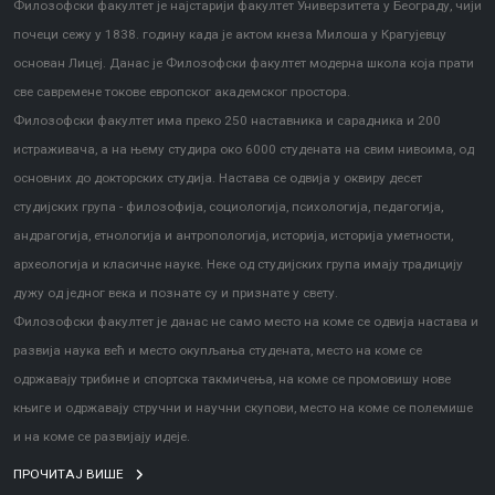
Филозофски факултет је најстарији факултет Универзитета у Београду, чији
почеци сежу у 1838. годину када је актом кнеза Милоша у Крагујевцу
основан Лицеј. Данас је Филозофски факултет модерна школа која прати
све савремене токове европског академског простора.
Филозофски факултет има преко 250 наставника и сарадника и 200
истраживача, а на њему студира око 6000 студената на свим нивоима, од
основних до докторских студија. Настава се одвија у оквиру десет
студијских група - филозофија, социологија, психологија, педагогија,
андрагогија, етнологија и антропологија, историја, историја уметности,
археологија и класичне науке. Неке од студијских група имају традицију
дужу од једног века и познате су и признате у свету.
Филозофски факултет је данас не само место на коме се одвија настава и
развија наука већ и место окупљања студената, место на коме се
одржавају трибине и спортска такмичења, на коме се промовишу нове
књиге и одржавају стручни и научни скупови, место на коме се полемише
и на коме се развијају идеје.
ПРОЧИТАЈ ВИШЕ