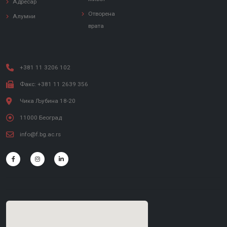
Адресар
Отворена
Алумни
врата
+381 11 3206 102
Факс: +381 11 2639 356
Чика Љубина 18-20
11000 Београд
info@f.bg.ac.rs