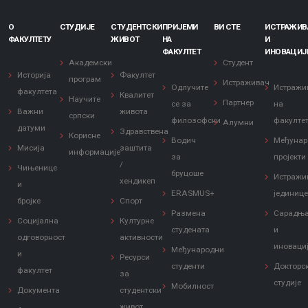
О
СТУДИЈЕ
СТУДЕНТСКИ
ПРИЈЕМИ
ВИ СТЕ
ИСТРАЖИ
ФАКУЛТЕТУ
ЖИВОТ
НА
И
ФАКУЛТЕТ
ИНОВАЦИЈ
Академски
Студент
Историја
Факултет
програм
Истраживач
Одлучите
Истражи
факултета
Квалитет
Научите
Партнер
се за
на
Важни
живота
српски
филозофски
факулте
Алумни
датуми
Здравствена
Корисне
Водич
Међунар
Мисија
заштита
информације
за
пројекти
/
Чињенице
бруцоше
Истражи
хендикеп
и
ERASMUS+
јединиц
бројке
Спорт
Размена
Сарадњ
Социјална
Културне
студената
и
одговорност
активности
иноваци
Међународни
и
Ресурси
студенти
Докторс
факултет
за
студије
Мобилност
Документа
студентски
живот