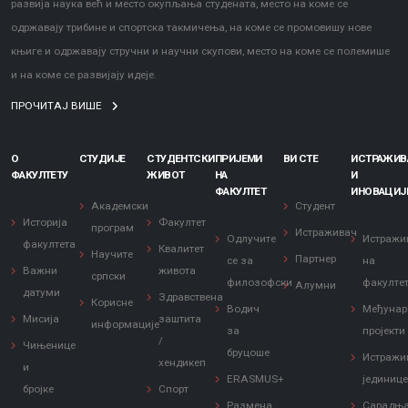
развија наука већ и место окупљања студената, место на коме се
одржавају трибине и спортска такмичења, на коме се промовишу нове
књиге и одржавају стручни и научни скупови, место на коме се полемише
и на коме се развијају идеје.
ПРОЧИТАЈ ВИШЕ
О
СТУДИЈЕ
СТУДЕНТСКИ
ПРИЈЕМИ
ВИ СТЕ
ИСТРАЖИ
ФАКУЛТЕТУ
ЖИВОТ
НА
И
ФАКУЛТЕТ
ИНОВАЦИЈ
Академски
Студент
Историја
Факултет
програм
Истраживач
Одлучите
Истражи
факултета
Квалитет
Научите
Партнер
се за
на
Важни
живота
српски
филозофски
факулте
Алумни
датуми
Здравствена
Корисне
Водич
Међунар
Мисија
заштита
информације
за
пројекти
/
Чињенице
бруцоше
Истражи
хендикеп
и
ERASMUS+
јединиц
бројке
Спорт
Размена
Сарадњ