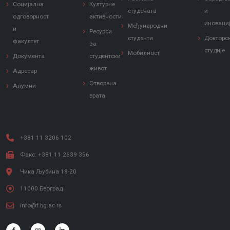
Социјална
Културне
студената
и
одговорност
активности
иноваци
Међународни
и
Ресурси
студенти
Докторс
факултет
за
студије
Мобилност
Документа
студентски
живот
Адресар
Отворена
Алумни
врата
+381 11 3206 102
Факс: +381 11 2639 356
Чика Љубина 18-20
11000 Београд
info@f.bg.ac.rs