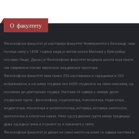
О факултету
Филозофски факултет је најстарији факултет Универзитета у Београду, чији
почеци сежу у 1838. годину када је актом кнеза Милоша у Крагујевцу
основан Лицеј. Данас је Филозофски факултет модерна школа која прати
све савремене токове европског академског простора.
Филозофски факултет има преко 250 наставника и сарадника и 200
истраживача, а на њему студира око 6000 студената на свим нивоима, од
основних до докторских студија. Настава се одвија у оквиру десет
студијских група - филозофија, социологија, психологија, педагогија,
андрагогија, етнологија и антропологија, историја, историја уметности,
археологија и класичне науке. Неке од студијских група имају традицију
дужу од једног века и познате су и признате у свету.
Филозофски факултет је данас не само место на коме се одвија настава и