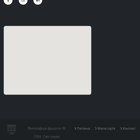
Филозофски факултет ©
Питања
Мапа сајта
Контакт
2026. Сва права