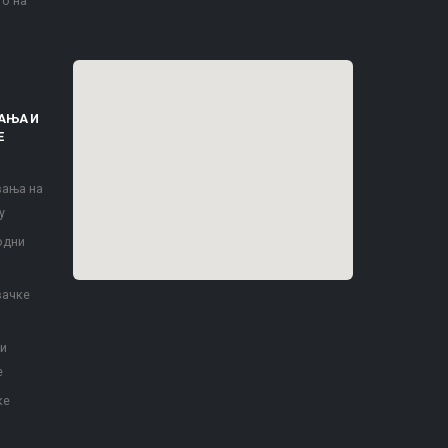
то на
АЊА И
Е
вања на
у
одни
вачке
 и
е
ке