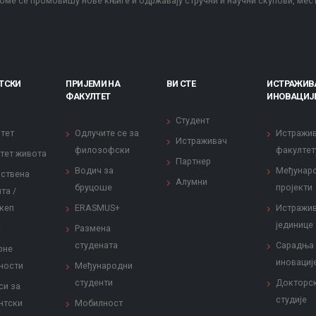
оме се промовишу нове књиге и одржавају стручни и научни скупови, мес
ТСКИ
ПРИЈЕМИ НА
ВИ СТЕ
ИСТРАЖИВ
ФАКУЛТЕТ
ИНОВАЦИЈ
Студент
тет
Одлучите се за
Истражи
Истраживач
филозофски
факултет
тет живота
Партнер
Водич за
Међунар
ствена
Алумни
бруцоше
пројекти
та /
кеп
ERASMUS+
Истражи
јединице
Размена
студената
Сарадња
рне
иновациј
ности
Међународни
студенти
Докторс
си за
студије
нтски
Мобилност