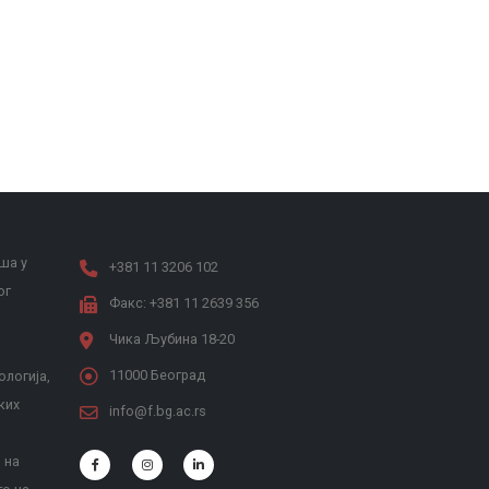
ша у
+381 11 3206 102
ог
Факс: +381 11 2639 356
Чика Љубина 18-20
11000 Београд
ологија,
ких
info@f.bg.ac.rs
 на