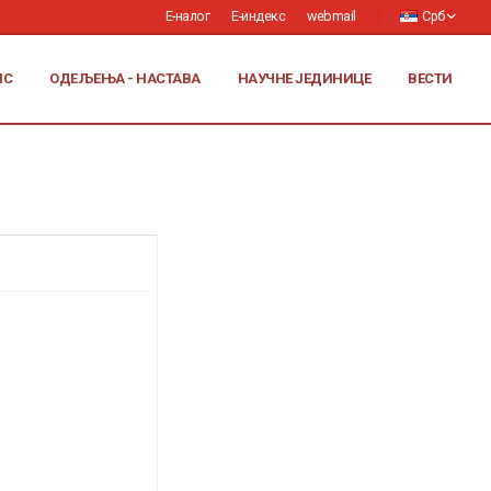
Е-налог
Е-индекс
webmail
Срб
ИС
ОДЕЉЕЊА - НАСТАВА
НАУЧНЕ ЈЕДИНИЦЕ
ВЕСТИ