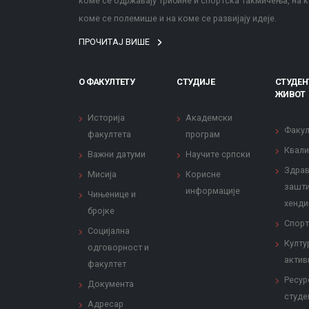
коме се одржавају трибине и спортска такмичења, на к
коме се полемише и на коме се развијају идеје.
ПРОЧИТАЈ ВИШЕ
О ФАКУЛТЕТУ
СТУДИЈЕ
СТУДЕН
ЖИВОТ
Историја
Академски
Факул
факултета
програм
Квали
Важни датуми
Научите српски
Здрав
Мисија
Корисне
зашти
информације
Чињенице и
хенди
бројке
Спорт
Социјална
Култу
одговорност и
актив
факултет
Ресур
Документа
студе
Адресар