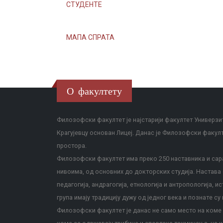
СТУДЕНТЕ
МАПА СПРАТА
О факултету
Филозофски факултет је најстарији факултет Универзит
Крагујевцу основан Лицеј. Данас је Филозофски факул
простора.
Филозофски факултет има преко 250 наставника и сара
нивоима, од основних до докторских студија. Настава с
педагогија, андрагогија, етнологија и антропологија, и
група имају традицију дужу од једног века и познате су 
Филозофски факултет је данас не само место на коме с