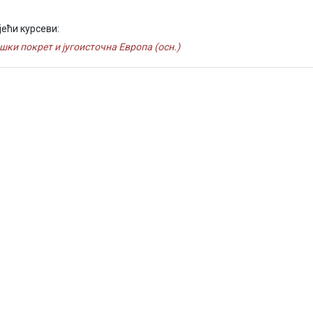
јећи курсеви:
шки покрет и југоисточна Европа (осн.)