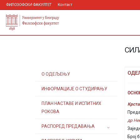
ФИЛОЗОФСКИ ФАКУЛТЕТ
Контакт
СИЛ
ОДЕ
О ОДЕЉЕЊУ
ИНФОРМАЦИЈЕ О СТУДИРАЊУ
ОСНОВ
ПЛАН НАСТАВЕ И ИСПИТНИХ
Крста
РОКОВА
Преда
др Не
РАСПОРЕД ПРЕДАВАЊА
Зајед
Број б