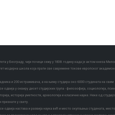
ета у Београду, чији почеци сежу у 1838. годину када је актом кнеза Мило
тет модерна школа која прати све савремене токове европског академск
дника и 200 истраживача, а на њему студира око 6000 студената на свим
е одвија у оквиру десет студијских група - филозофија, социологија, псих
сторија, историја уметности, археологија и класичне науке. Неке од студијс
и признате у свету.
е одвија настава и развија наука већ и место окупљања студената, место