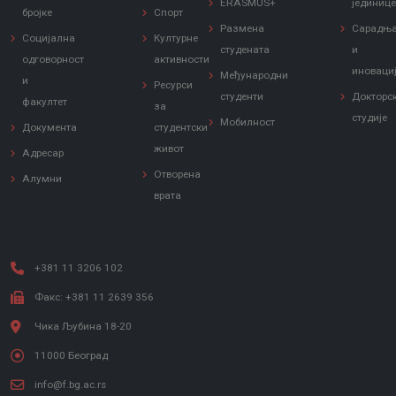
ERASMUS+
јединиц
бројке
Спорт
Размена
Сарадњ
Социјална
Културне
студената
и
одговорност
активности
иноваци
Међународни
и
Ресурси
студенти
Докторс
факултет
за
студије
Мобилност
Документа
студентски
живот
Адресар
Отворена
Алумни
врата
+381 11 3206 102
Факс: +381 11 2639 356
Чика Љубина 18-20
11000 Београд
info@f.bg.ac.rs