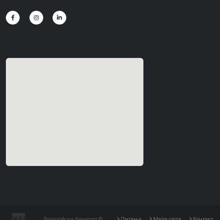
Филозофски факултет ©
Питања
Мапа сајта
Контакт