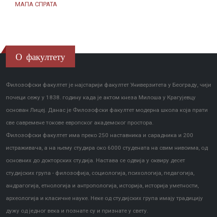
МАПА СПРАТА
О факултету
Филозофски факултет је најстарији факултет Универзитета у Београду, чији
почеци сежу у 1838. годину када је актом кнеза Милоша у Крагујевцу
основан Лицеј. Данас је Филозофски факултет модерна школа која прати
све савремене токове европског академског простора.
Филозофски факултет има преко 250 наставника и сарадника и 200
истраживача, а на њему студира око 6000 студената на свим нивоима, од
основних до докторских студија. Настава се одвија у оквиру десет
студијских група - филозофија, социологија, психологија, педагогија,
андрагогија, етнологија и антропологија, историја, историја уметности,
археологија и класичне науке. Неке од студијских група имају традицију
дужу од једног века и познате су и признате у свету.