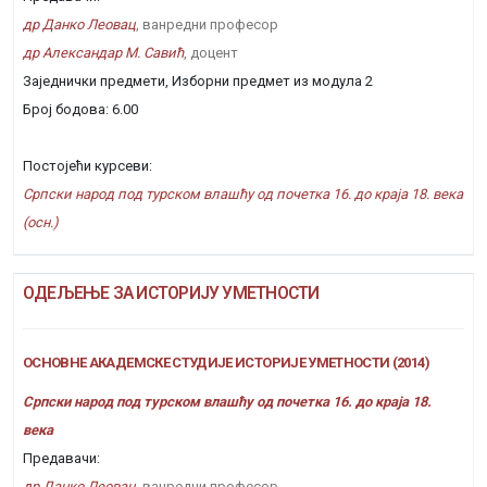
др Данко Леовац
, ванредни професор
др Александар М. Савић
, доцент
Заједнички предмети, Изборни предмет из модула 2
Број бодова: 6.00
Постојећи курсеви:
Српски народ под турском влашћу од почетка 16. до краја 18. века
(осн.)
ОДЕЉЕЊЕ ЗА ИСТОРИЈУ УМЕТНОСТИ
ОСНОВНЕ АКАДЕМСКЕ СТУДИЈЕ ИСТОРИЈЕ УМЕТНОСТИ (2014)
Српски народ под турском влашћу од почетка 16. до краја 18.
века
Предавачи:
др Данко Леовац
, ванредни професор