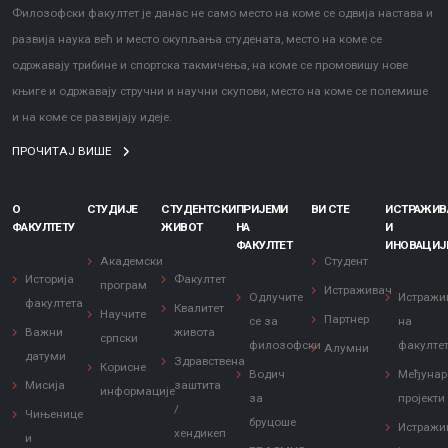
Филозофски факултет је данас не само место на коме се одвија настава и
развија наука већ и место окупљања студената, место на коме се
одржавају трибине и спортска такмичења, на коме се промовишу нове
књиге и одржавају стручни и научни скупови, место на коме се полемише
и на коме се развијају идеје.
ПРОЧИТАЈ ВИШЕ
О
СТУДИЈЕ
СТУДЕНТСКИ
ПРИЈЕМИ
ВИ СТЕ
ИСТРАЖИ
ФАКУЛТЕТУ
ЖИВОТ
НА
И
ФАКУЛТЕТ
ИНОВАЦИЈ
Академски
Студент
Историја
Факултет
програм
Истраживач
Одлучите
Истражи
факултета
Квалитет
Научите
Партнер
се за
на
Важни
живота
српски
филозофски
факулте
Алумни
датуми
Здравствена
Корисне
Водич
Међунар
Мисија
заштита
информације
за
пројекти
/
Чињенице
бруцоше
Истражи
хендикеп
и