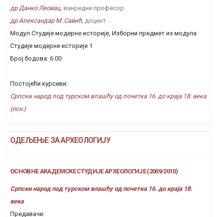
др Данко Леовац
, ванредни професор
др Александар М. Савић
, доцент
Модул Студије модерне историје, Изборни предмет из модула
Студије модерне историје 1
Број бодова: 6.00
Постојећи курсеви:
Српски народ под турском влашћу од почетка 16. до краја 18. века
(осн.)
ОДЕЉЕЊЕ ЗА АРХЕОЛОГИЈУ
ОСНОВНЕ АКАДЕМСКЕ СТУДИЈЕ АРХЕОЛОГИЈЕ (2009/2010)
Српски народ под турском влашћу од почетка 16. до краја 18.
века
Предавачи: