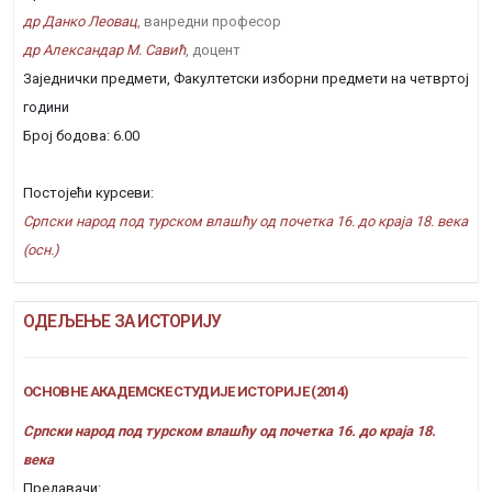
др Данко Леовац
, ванредни професор
др Александар М. Савић
, доцент
Заједнички предмети, Факултетски изборни предмети на четвртој
години
Број бодова: 6.00
Постојећи курсеви:
Српски народ под турском влашћу од почетка 16. до краја 18. века
(осн.)
ОДЕЉЕЊЕ ЗА ИСТОРИЈУ
ОСНОВНЕ АКАДЕМСКЕ СТУДИЈЕ ИСТОРИЈЕ (2014)
Српски народ под турском влашћу од почетка 16. до краја 18.
века
Предавачи: