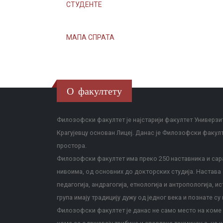
СТУДЕНТЕ
МАПА СПРАТА
О факултету
Филозофски факултет је најстарији факултет Универзит
Крагујевцу основан Лицеј. Данас је Филозофски факул
простора.
Филозофски факултет има преко 250 наставника и сара
нивоима, од основних до докторских студија. Настава с
педагогија, андрагогија, етнологија и антропологија, и
група имају традицију дужу од једног века и познате су 
Филозофски факултет је данас не само место на коме с