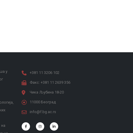
ша у
+381 11 3206 102
ог
Факс: +381 11 2639 356
Чика Љубина 18-20
11000 Београд
ологија,
ких
info@f.bg.ac.rs
 на