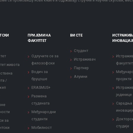
оме се промовишу нове књиге и одржавају стручни и научни скупови, мес
ТСКИ
ПРИЈЕМИ НА
ВИ СТЕ
ИСТРАЖИВ
ФАКУЛТЕТ
ИНОВАЦИЈ
Студент
тет
Одлучите се за
Истражи
Истраживач
филозофски
факултет
тет живота
Партнер
Водич за
Међунар
ствена
Алумни
бруцоше
пројекти
та /
кеп
ERASMUS+
Истражи
јединице
Размена
студената
Сарадња
рне
иновациј
ности
Међународни
студенти
Докторс
си за
студије
нтски
Мобилност