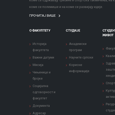
коме се одржавају трибине и спортска такмичења, на к
коме се полемише и на коме се развијају идеје.
ПРОЧИТАЈ ВИШЕ
О ФАКУЛТЕТУ
СТУДИЈЕ
СТУДЕН
ЖИВОТ
Историја
Академски
Факул
факултета
програм
Квали
Важни датуми
Научите српски
Здрав
Мисија
Корисне
зашти
информације
Чињенице и
хенди
бројке
Спорт
Социјална
Култу
одговорност и
актив
факултет
Ресур
Документа
студе
Адресар