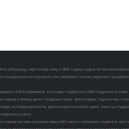
ета у Београду, чији почеци сежу у 1838. годину када је актом кнеза Мило
тет модерна школа која прати све савремене токове европског академск
дника и 200 истраживача, а на њему студира око 6000 студената на свим
е одвија у оквиру десет студијских група - филозофија, социологија, псих
сторија, историја уметности, археологија и класичне науке. Неке од студијс
и признате у свету.
е одвија настава и развија наука већ и место окупљања студената, место