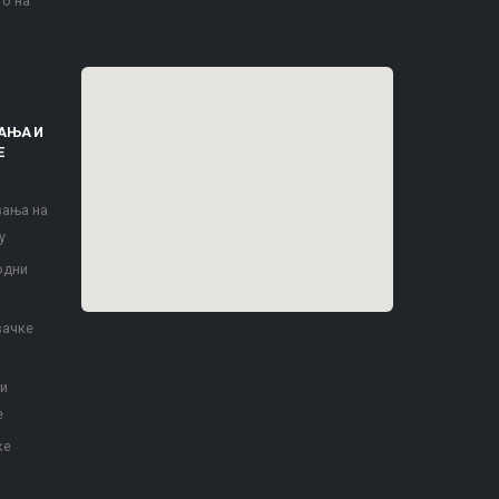
то на
АЊА И
Е
вања на
у
одни
вачке
 и
е
ке