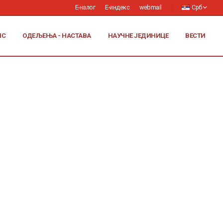
Е-налог
Е-индекс
webmail
Срб
ИС
ОДЕЉЕЊА - НАСТАВА
НАУЧНЕ ЈЕДИНИЦЕ
ВЕСТИ