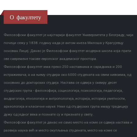
О факултету
Филозофски факултет је најстарији факултет Универзитета у Београду, чији
почеци сежу у 1838. годину када је актом кнеза Милоша у Крагујевцу
основан Лицеј. Данас је Филозофски факултет модерна школа која прати
све савремене токове европског академског простора.
Филозофски факултет има преко 250 наставника и сарадника и 200
истраживача, а на њему студира око 6000 студената на свим нивоима, од
основних до докторских студија. Настава се одвија у оквиру десет
студијских група - филозофија, социологија, психологија, педагогија,
андрагогија, етнологија и антропологија, историја, историја уметности,
археологија и класичне науке. Неке од студијских група имају традицију
дужу од једног века и познате су и признате у свету.
Филозофски факултет је данас не само место на коме се одвија настава и
развија наука већ и место окупљања студената, место на коме се