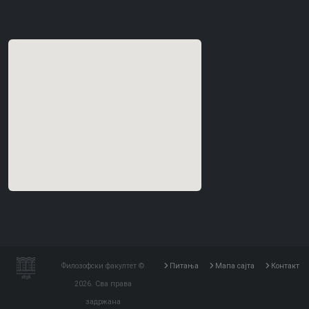
Филозофски факултет ©
Питања
Мапа сајта
Контакт
2026. Сва права
задржана