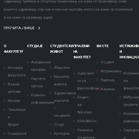
одржавају трибине и спортска такмичења, на коме се промовишу нове
књиге и одржавају стручни и научни скупови, место на коме се полемише
и на коме се развијају идеје.
ПРОЧИТАЈ ВИШЕ
О
СТУДИЈЕ
СТУДЕНТСКИ
ПРИЈЕМИ
ВИ СТЕ
ИСТРАЖИ
ФАКУЛТЕТУ
ЖИВОТ
НА
И
ФАКУЛТЕТ
ИНОВАЦИЈ
Академски
Студент
Историја
Факултет
програм
Истраживач
Одлучите
Истражи
факултета
Квалитет
Научите
Партнер
се за
на
Важни
живота
српски
филозофски
факулте
Алумни
датуми
Здравствена
Корисне
Водич
Међунар
Мисија
заштита
информације
за
пројекти
/
Чињенице
бруцоше
Истражи
хендикеп
и
ERASMUS+
јединиц
бројке
Спорт
Размена
Сарадњ
Социјална
Културне
студената
и