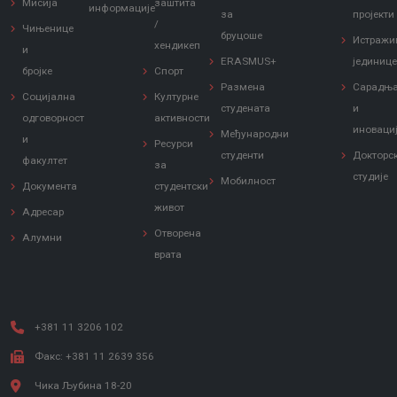
Мисија
заштита
информације
за
пројекти
/
Чињенице
бруцоше
Истражи
хендикеп
и
ERASMUS+
јединиц
бројке
Спорт
Размена
Сарадњ
Социјална
Културне
студената
и
одговорност
активности
иноваци
Међународни
и
Ресурси
студенти
Докторс
факултет
за
студије
Мобилност
Документа
студентски
живот
Адресар
Отворена
Алумни
врата
+381 11 3206 102
Факс: +381 11 2639 356
Чика Љубина 18-20