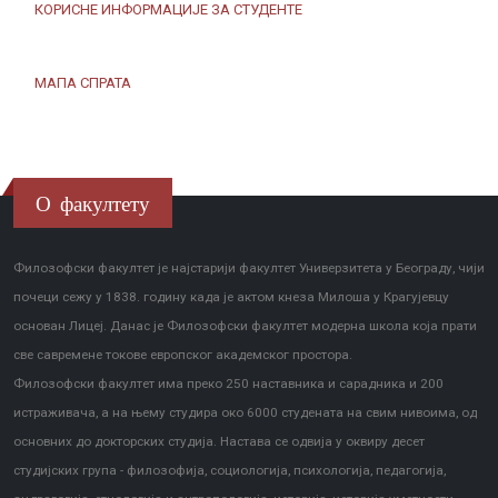
КОРИСНЕ ИНФОРМАЦИЈЕ ЗА СТУДЕНТЕ
МАПА СПРАТА
О факултету
Филозофски факултет је најстарији факултет Универзитета у Београду, чији
почеци сежу у 1838. годину када је актом кнеза Милоша у Крагујевцу
основан Лицеј. Данас је Филозофски факултет модерна школа која прати
све савремене токове европског академског простора.
Филозофски факултет има преко 250 наставника и сарадника и 200
истраживача, а на њему студира око 6000 студената на свим нивоима, од
основних до докторских студија. Настава се одвија у оквиру десет
студијских група - филозофија, социологија, психологија, педагогија,