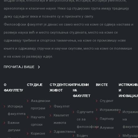
андрагогија, етнологија и антропологија, историја, историја уметности,
археологија и класичне науке. Неке од студијских група имају традицију
дужу од једног века и познате су и признате у свету.
Филозофски факултет је данас не само место на коме се одвија настава и
развија наука већ и место окупљања студената, место на коме се
одржавају трибине и спортска такмичења, на коме се промовишу нове
књиге и одржавају стручни и научни скупови, место на коме се полемише
и на коме се развијају идеје.
ПРОЧИТАЈ ВИШЕ
О
СТУДИЈЕ
СТУДЕНТСКИ
ПРИЈЕМИ
ВИ СТЕ
ИСТРАЖИ
ФАКУЛТЕТУ
ЖИВОТ
НА
И
ФАКУЛТЕТ
ИНОВАЦИЈ
Академски
Студент
Историја
Факултет
програм
Истраживач
Одлучите
Истражи
факултета
Квалитет
Научите
Партнер
се за
на
Важни
живота
српски
филозофски
факулте
Алумни
датуми
Здравствена
Корисне
Водич
Међунар