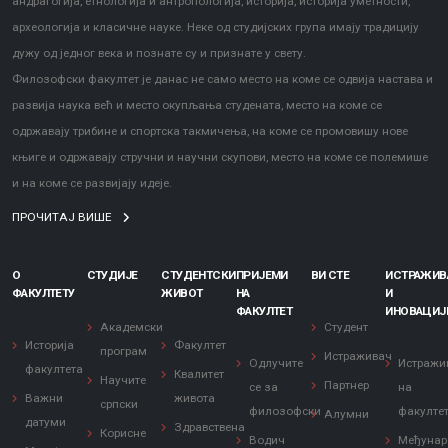
андрагогија, етнологија и антропологија, историја, историја уметности,
археологија и класичне науке. Неке од студијских група имају традицију
дужу од једног века и познате су и признате у свету.
Филозофски факултет је данас не само место на коме се одвија настава и
развија наука већ и место окупљања студената, место на коме се
одржавају трибине и спортска такмичења, на коме се промовишу нове
књиге и одржавају стручни и научни скупови, место на коме се полемише
и на коме се развијају идеје.
ПРОЧИТАЈ ВИШЕ
О
СТУДИЈЕ
СТУДЕНТСКИ
ПРИЈЕМИ
ВИ СТЕ
ИСТРАЖИ
ФАКУЛТЕТУ
ЖИВОТ
НА
И
ФАКУЛТЕТ
ИНОВАЦИЈ
Академски
Студент
Историја
Факултет
програм
Истраживач
Одлучите
Истражи
факултета
Квалитет
Научите
Партнер
се за
на
Важни
живота
српски
филозофски
факулте
Алумни
датуми
Здравствена
Корисне
Водич
Међунар