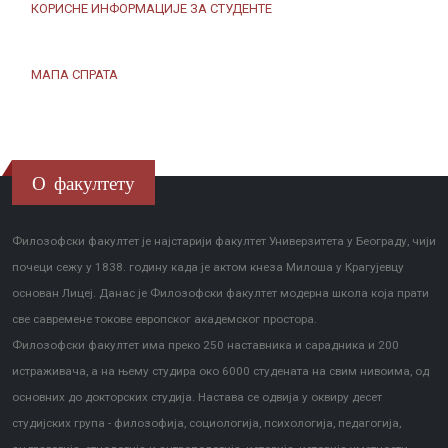
КОРИСНЕ ИНФОРМАЦИЈЕ ЗА СТУДЕНТЕ
МАПА СПРАТА
О факултету
Филозофски факултет је најстарији факултет Универзитета у Београду, чији
почеци сежу у 1838. годину када је актом кнеза Милоша у Крагујевцу
основан Лицеј. Данас је Филозофски факултет модерна школа која прати
све савремене токове европског академског простора.
Филозофски факултет има преко 250 наставника и сарадника и 200
истраживача, а на њему студира око 6000 студената на свим нивоима, од
основних до докторских студија. Настава се одвија у оквиру десет
студијских група - филозофија, социологија, психологија, педагогија,