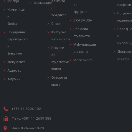
Мисија
заштита
информације
за
пројекти
/
Чињенице
бруцоше
Истражи
хендикеп
и
ERASMUS+
јединиц
бројке
Спорт
Размена
Сарадњ
Социјална
Културне
студената
и
одговорност
активности
иноваци
Међународни
и
Ресурси
студенти
Докторс
факултет
за
студије
Мобилност
Документа
студентски
живот
Адресар
Отворена
Алумни
врата
+381 11 3206 102
Факс: +381 11 2639 356
Чика Љубина 18-20