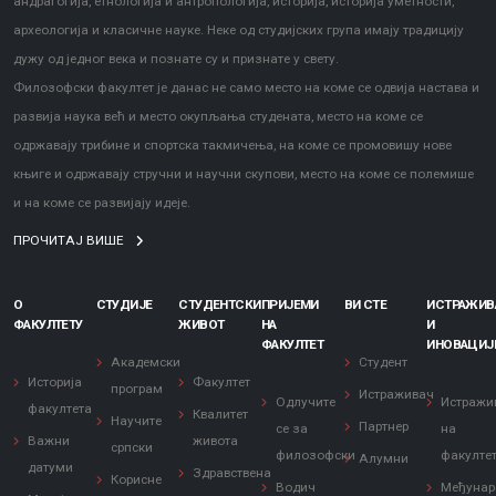
андрагогија, етнологија и антропологија, историја, историја уметности,
археологија и класичне науке. Неке од студијских група имају традицију
дужу од једног века и познате су и признате у свету.
Филозофски факултет је данас не само место на коме се одвија настава и
развија наука већ и место окупљања студената, место на коме се
одржавају трибине и спортска такмичења, на коме се промовишу нове
књиге и одржавају стручни и научни скупови, место на коме се полемише
и на коме се развијају идеје.
ПРОЧИТАЈ ВИШЕ
О
СТУДИЈЕ
СТУДЕНТСКИ
ПРИЈЕМИ
ВИ СТЕ
ИСТРАЖИ
ФАКУЛТЕТУ
ЖИВОТ
НА
И
ФАКУЛТЕТ
ИНОВАЦИЈ
Академски
Студент
Историја
Факултет
програм
Истраживач
Одлучите
Истражи
факултета
Квалитет
Научите
Партнер
се за
на
Важни
живота
српски
филозофски
факулте
Алумни
датуми
Здравствена
Корисне
Водич
Међунар