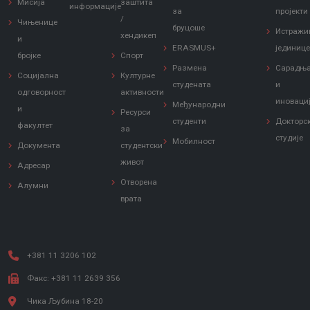
Мисија
заштита
информације
за
пројекти
/
Чињенице
бруцоше
Истражи
хендикеп
и
ERASMUS+
јединиц
бројке
Спорт
Размена
Сарадњ
Социјална
Културне
студената
и
одговорност
активности
иноваци
Међународни
и
Ресурси
студенти
Докторс
факултет
за
студије
Мобилност
Документа
студентски
живот
Адресар
Отворена
Алумни
врата
+381 11 3206 102
Факс: +381 11 2639 356
Чика Љубина 18-20