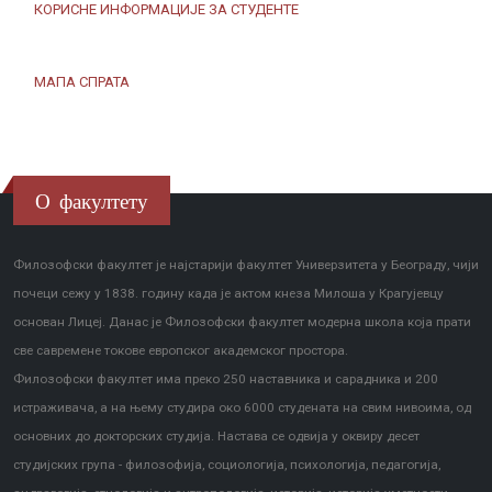
КОРИСНЕ ИНФОРМАЦИЈЕ ЗА СТУДЕНТЕ
МАПА СПРАТА
О факултету
Филозофски факултет је најстарији факултет Универзитета у Београду, чији
почеци сежу у 1838. годину када је актом кнеза Милоша у Крагујевцу
основан Лицеј. Данас је Филозофски факултет модерна школа која прати
све савремене токове европског академског простора.
Филозофски факултет има преко 250 наставника и сарадника и 200
истраживача, а на њему студира око 6000 студената на свим нивоима, од
основних до докторских студија. Настава се одвија у оквиру десет
студијских група - филозофија, социологија, психологија, педагогија,