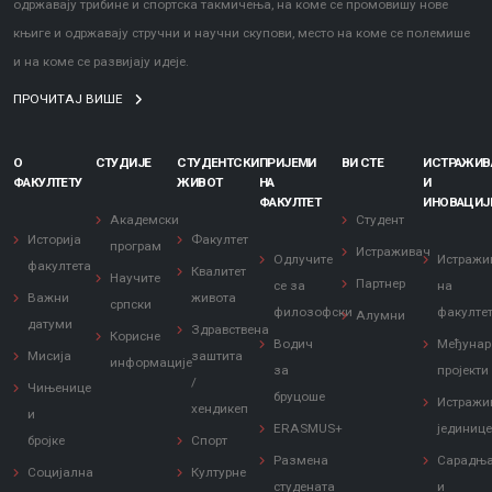
одржавају трибине и спортска такмичења, на коме се промовишу нове
књиге и одржавају стручни и научни скупови, место на коме се полемише
и на коме се развијају идеје.
ПРОЧИТАЈ ВИШЕ
О
СТУДИЈЕ
СТУДЕНТСКИ
ПРИЈЕМИ
ВИ СТЕ
ИСТРАЖИ
ФАКУЛТЕТУ
ЖИВОТ
НА
И
ФАКУЛТЕТ
ИНОВАЦИЈ
Академски
Студент
Историја
Факултет
програм
Истраживач
Одлучите
Истражи
факултета
Квалитет
Научите
Партнер
се за
на
Важни
живота
српски
филозофски
факулте
Алумни
датуми
Здравствена
Корисне
Водич
Међунар
Мисија
заштита
информације
за
пројекти
/
Чињенице
бруцоше
Истражи
хендикеп
и
ERASMUS+
јединиц
бројке
Спорт
Размена
Сарадњ
Социјална
Културне
студената
и