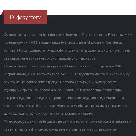
О факултету
Филозофски факултет је најстарији факултет Универзитета у Београду, чији
почеци сежу у 1838. годину када је актом кнеза Милоша у Крагујевцу
основан Лицеј. Данас је Филозофски факултет модерна школа која прати
све савремене токове европског академског простора.
Филозофски факултет има преко 250 наставника и сарадника и 200
истраживача, а на њему студира око 6000 студената на свим нивоима, од
основних до докторских студија. Настава се одвија у оквиру десет
студијских група - филозофија, социологија, психологија, педагогија,
андрагогија, етнологија и антропологија, историја, историја уметности,
археологија и класичне науке. Неке од студијских група имају традицију
дужу од једног века и познате су и признате у свету.
Филозофски факултет је данас не само место на коме се одвија настава и
развија наука већ и место окупљања студената, место на коме се