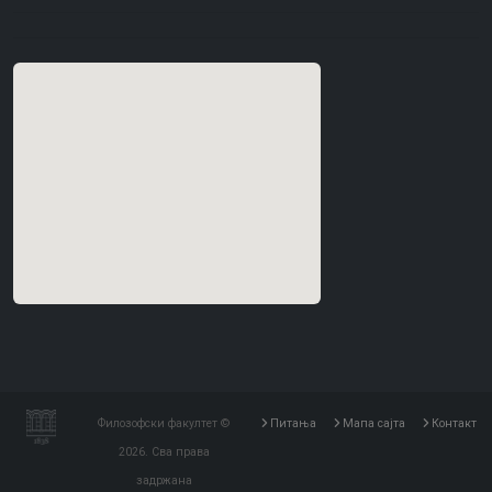
Филозофски факултет ©
Питања
Мапа сајта
Контакт
2026. Сва права
задржана