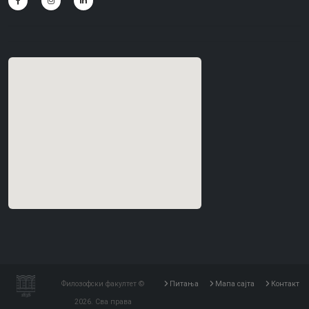
Филозофски факултет ©
Питања
Мапа сајта
Контакт
2026. Сва права