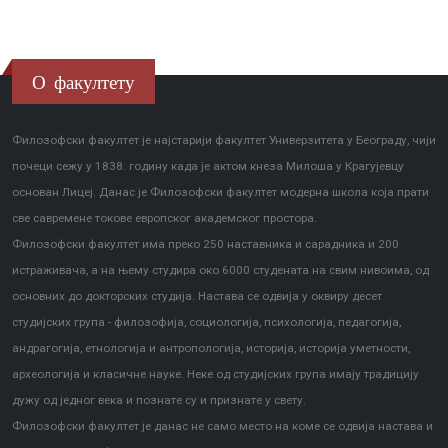
О факултету
Филозофски факултет је најстарији факултет Универзитета у Београду, чији
почеци сежу у 1838. годину када је актом кнеза Милоша у Крагујевцу
основан Лицеј. Данас је Филозофски факултет модерна школа која прати
све савремене токове европског академског простора.
Филозофски факултет има преко 250 наставника и сарадника и 200
истраживача, а на њему студира око 6000 студената на свим нивоима, од
основних до докторских студија. Настава се одвија у оквиру десет
студијских група - филозофија, социологија, психологија, педагогија,
андрагогија, етнологија и антропологија, историја, историја уметности,
археологија и класичне науке. Неке од студијских група имају традицију
дужу од једног века и познате су и признате у свету.
Филозофски факултет је данас не само место на коме се одвија настава и