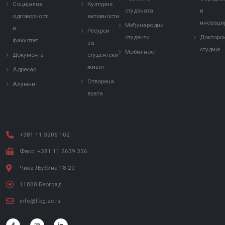
Социјална
Културне
студената
и
одговорност
активности
иноваци
Међународни
и
Ресурси
студенти
Докторс
факултет
за
студије
Мобилност
Документа
студентски
живот
Адресар
Отворена
Алумни
врата
+381 11 3206 102
Факс: +381 11 2639 356
Чика Љубина 18-20
11000 Београд
info@f.bg.ac.rs