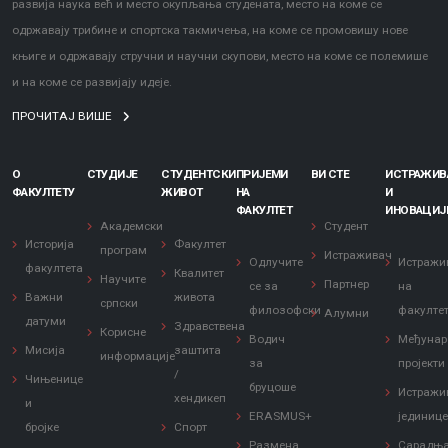
развија наука већ и место окупљања студената, место на коме се
одржавају трибине и спортска такмичења, на коме се промовишу нове
књиге и одржавају стручни и научни скупови, место на коме се полемише
и на коме се развијају идеје.
ПРОЧИТАЈ ВИШЕ
О
СТУДИЈЕ
СТУДЕНТСКИ
ПРИЈЕМИ
ВИ СТЕ
ИСТРАЖИ
ФАКУЛТЕТУ
ЖИВОТ
НА
И
ФАКУЛТЕТ
ИНОВАЦИЈ
Академски
Студент
Историја
Факултет
програм
Истраживач
Одлучите
Истражи
факултета
Квалитет
Научите
Партнер
се за
на
Важни
живота
српски
филозофски
факулте
Алумни
датуми
Здравствена
Корисне
Водич
Међунар
Мисија
заштита
информације
за
пројекти
/
Чињенице
бруцоше
Истражи
хендикеп
и
ERASMUS+
јединиц
бројке
Спорт
Размена
Сарадњ