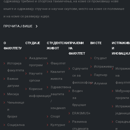
одржавају трибине и спортска такмичења, на коме се промовишу нове
књиге и одржавају стручни и научни скупови, место на коме се полемише
и на коме се развијају идеје.
ПРОЧИТАЈ ВИШЕ
О
СТУДИЈЕ
СТУДЕНТСКИ
ПРИЈЕМИ
ВИ СТЕ
ИСТРАЖИ
ФАКУЛТЕТУ
ЖИВОТ
НА
И
ФАКУЛТЕТ
ИНОВАЦИЈ
Академски
Студент
Историја
Факултет
програм
Истраживач
Одлучите
Истражи
факултета
Квалитет
Научите
Партнер
се за
на
Важни
живота
српски
филозофски
факулте
Алумни
датуми
Здравствена
Корисне
Водич
Међунар
Мисија
заштита
информације
за
пројекти
/
Чињенице
бруцоше
Истражи
хендикеп
и
ERASMUS+
јединиц
бројке
Спорт
Размена
Сарадњ
Социјална
Културне
студената
и