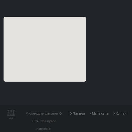
Филозофски факултет ©
Питања
Мапа сајта
Контакт
2026. Сва права
задржана