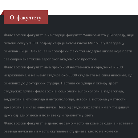
О факултету
Филозофски факултет је најстарији факултет Универзитета у Београду, чији
почеци сежу у 1838. годину када је актом кнеза Милоша у Крагујевцу
основан Лицеј. Данас је Филозофски факултет модерна школа која прати
све савремене токове европског академског простора.
Филозофски факултет има преко 250 наставника и сарадника и 200
истраживача, а на њему студира око 6000 студената на свим нивоима, од
основних до докторских студија. Настава се одвија у оквиру десет
студијских група - филозофија, социологија, психологија, педагогија,
андрагогија, етнологија и антропологија, историја, историја уметности,
археологија и класичне науке. Неке од студијских група имају традицију
дужу од једног века и познате су и признате у свету.
Филозофски факултет је данас не само место на коме се одвија настава и
развија наука већ и место окупљања студената, место на коме се