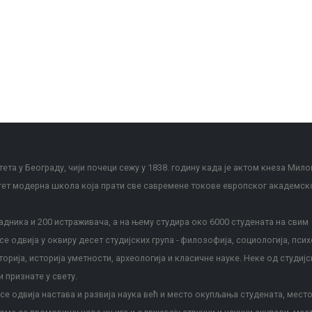
ета у Београду, чији почеци сежу у 1838. годину када је актом кнеза Мило
тет модерна школа која прати све савремене токове европског академск
дника и 200 истраживача, а на њему студира око 6000 студената на свим
е одвија у оквиру десет студијских група - филозофија, социологија, псих
сторија, историја уметности, археологија и класичне науке. Неке од студијс
и признате у свету.
е одвија настава и развија наука већ и место окупљања студената, место