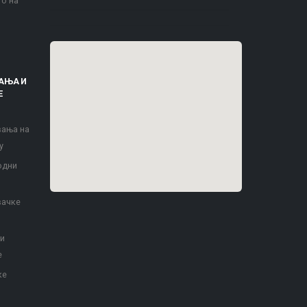
то на
АЊА И
Е
вања на
у
одни
вачке
 и
е
ке