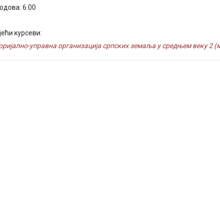
одова: 6.00
јећи курсеви:
оријално-управна организација српских земаља у средњем веку 2 (м