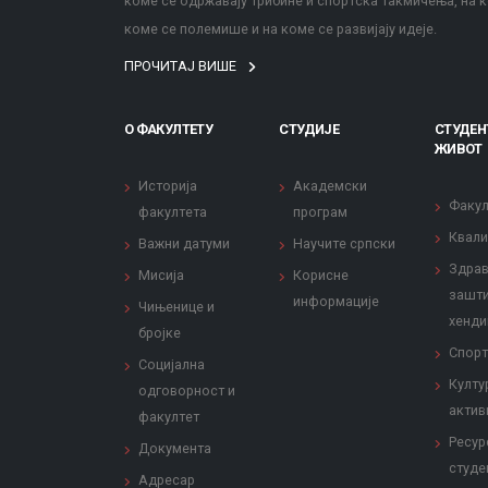
коме се одржавају трибине и спортска такмичења, на к
коме се полемише и на коме се развијају идеје.
ПРОЧИТАЈ ВИШЕ
О ФАКУЛТЕТУ
СТУДИЈЕ
СТУДЕН
ЖИВОТ
Историја
Академски
Факул
факултета
програм
Квали
Важни датуми
Научите српски
Здрав
Мисија
Корисне
зашти
информације
Чињенице и
хенди
бројке
Спорт
Социјална
Култу
одговорност и
актив
факултет
Ресур
Документа
студе
Адресар