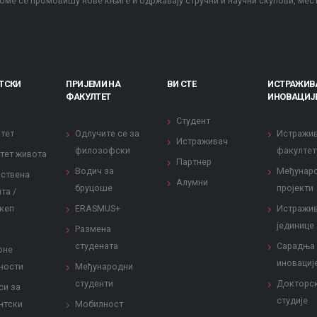
оме се промовишу нове књиге и одржавају стручни и научни скупови, мес
ТСКИ
ПРИЈЕМИ НА
ВИ СТЕ
ИСТРАЖИВ
ФАКУЛТЕТ
ИНОВАЦИЈ
Студент
тет
Одлучите се за
Истражи
Истраживач
филозофски
факултет
тет живота
Партнер
Водич за
Међунар
ствена
Алумни
бруцоше
пројекти
та /
кеп
ERASMUS+
Истражи
јединице
Размена
студената
Сарадња
рне
иновациј
ности
Међународни
студенти
Докторс
си за
студије
нтски
Мобилност