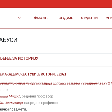
ФАКУЛТЕТ
СТУДИЈЕ
СТУДЕНТИ
УП
АБУСИ
ЉЕЊЕ ЗА ИСТОРИЈУ
ЕР АКАДЕМСКЕ СТУДИЈЕ ИСТОРИЈЕ 2021
оријално-управна организација српских земаља у средњем веку 2 (
вачи:
иниша Мишић
, редовни професор
јан Јечменица
, ванредни професор
нички предмети,