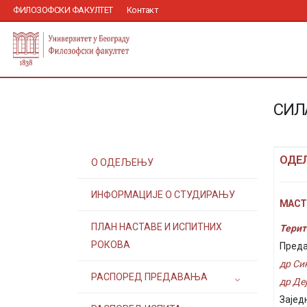
ФИЛОЗОФСКИ ФАКУЛТЕТ
Контакт
СИЛ
ОДЕ
О ОДЕЉЕЊУ
ИНФОРМАЦИЈЕ О СТУДИРАЊУ
МАСТ
ПЛАН НАСТАВЕ И ИСПИТНИХ
Терит
РОКОВА
Преда
др С
РАСПОРЕД ПРЕДАВАЊА
др Де
Зајед