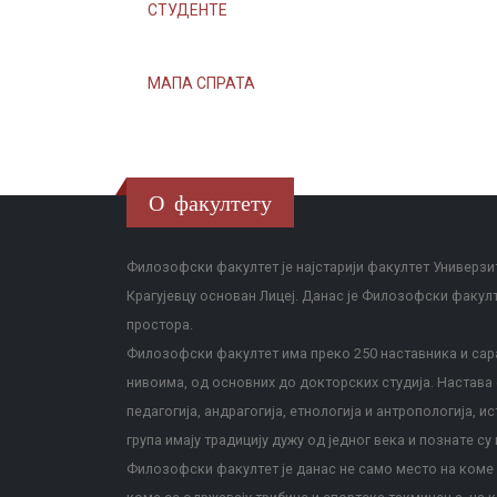
СТУДЕНТЕ
МАПА СПРАТА
О факултету
Филозофски факултет је најстарији факултет Универзит
Крагујевцу основан Лицеј. Данас је Филозофски факул
простора.
Филозофски факултет има преко 250 наставника и сара
нивоима, од основних до докторских студија. Настава с
педагогија, андрагогија, етнологија и антропологија, и
група имају традицију дужу од једног века и познате су 
Филозофски факултет је данас не само место на коме с