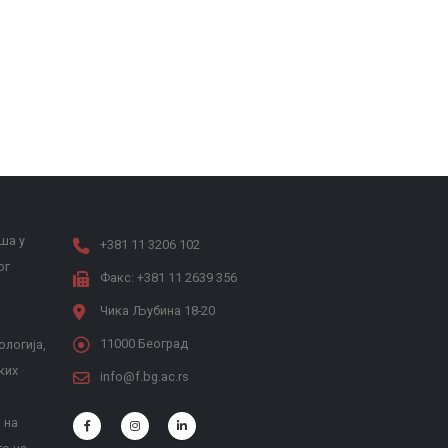
ша у
+381 11 3206 102
ог
Факс: +381 11 2639 356
Чика Љубина 18-20
11000 Београд
ологија,
ких
info@f.bg.ac.rs
 на