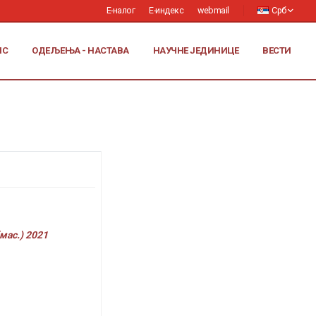
Е-налог
Е-индекс
webmail
Срб
ИС
ОДЕЉЕЊА - НАСТАВА
НАУЧНЕ ЈЕДИНИЦЕ
ВЕСТИ
мас.) 2021