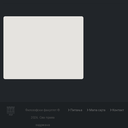
Филозофски факултет ©
Питања
Мапа сајта
Контакт
2026. Сва права
задржана