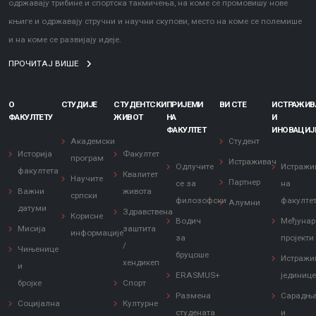
одржавају трибине и спортска такмичења, на коме се промовишу нове
књиге и одржавају стручни и научни скупови, место на коме се полемише
и на коме се развијају идеје.
ПРОЧИТАЈ ВИШЕ
О
СТУДИЈЕ
СТУДЕНТСКИ
ПРИЈЕМИ
ВИ СТЕ
ИСТРАЖИ
ФАКУЛТЕТУ
ЖИВОТ
НА
И
ФАКУЛТЕТ
ИНОВАЦИЈ
Академски
Студент
Историја
Факултет
програм
Истраживач
Одлучите
Истражи
факултета
Квалитет
Научите
Партнер
се за
на
Важни
живота
српски
филозофски
факулте
Алумни
датуми
Здравствена
Корисне
Водич
Међунар
Мисија
заштита
информације
за
пројекти
/
Чињенице
бруцоше
Истражи
хендикеп
и
ERASMUS+
јединиц
бројке
Спорт
Размена
Сарадњ
Социјална
Културне
студената
и