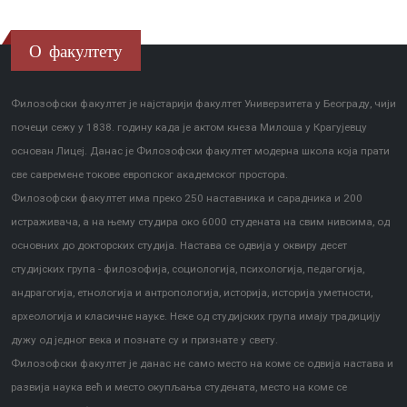
О факултету
Филозофски факултет је најстарији факултет Универзитета у Београду, чији
почеци сежу у 1838. годину када је актом кнеза Милоша у Крагујевцу
основан Лицеј. Данас је Филозофски факултет модерна школа која прати
све савремене токове европског академског простора.
Филозофски факултет има преко 250 наставника и сарадника и 200
истраживача, а на њему студира око 6000 студената на свим нивоима, од
основних до докторских студија. Настава се одвија у оквиру десет
студијских група - филозофија, социологија, психологија, педагогија,
андрагогија, етнологија и антропологија, историја, историја уметности,
археологија и класичне науке. Неке од студијских група имају традицију
дужу од једног века и познате су и признате у свету.
Филозофски факултет је данас не само место на коме се одвија настава и
развија наука већ и место окупљања студената, место на коме се