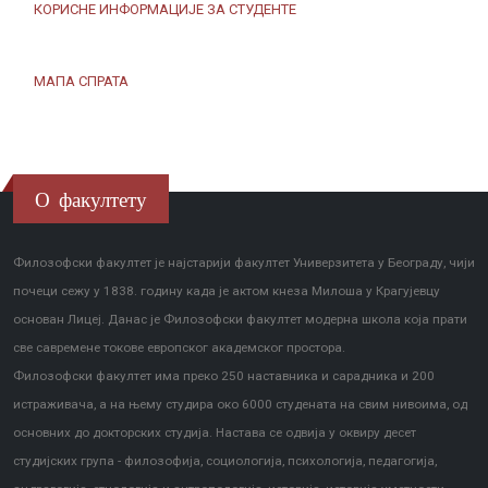
КОРИСНЕ ИНФОРМАЦИЈЕ ЗА СТУДЕНТЕ
МАПА СПРАТА
О факултету
Филозофски факултет је најстарији факултет Универзитета у Београду, чији
почеци сежу у 1838. годину када је актом кнеза Милоша у Крагујевцу
основан Лицеј. Данас је Филозофски факултет модерна школа која прати
све савремене токове европског академског простора.
Филозофски факултет има преко 250 наставника и сарадника и 200
истраживача, а на њему студира око 6000 студената на свим нивоима, од
основних до докторских студија. Настава се одвија у оквиру десет
студијских група - филозофија, социологија, психологија, педагогија,