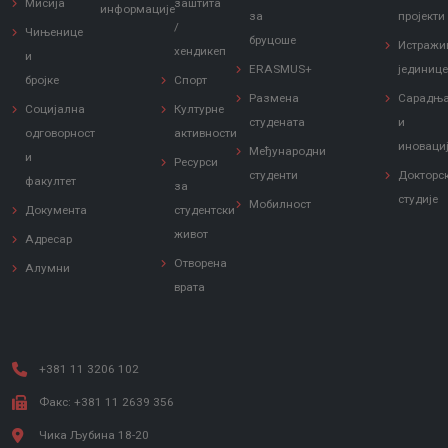
Мисија
заштита
информације
за
пројекти
/
Чињенице
бруцоше
Истражи
хендикеп
и
ERASMUS+
јединиц
бројке
Спорт
Размена
Сарадњ
Социјална
Културне
студената
и
одговорност
активности
иноваци
Међународни
и
Ресурси
студенти
Докторс
факултет
за
студије
Мобилност
Документа
студентски
живот
Адресар
Отворена
Алумни
врата
+381 11 3206 102
Факс: +381 11 2639 356
Чика Љубина 18-20