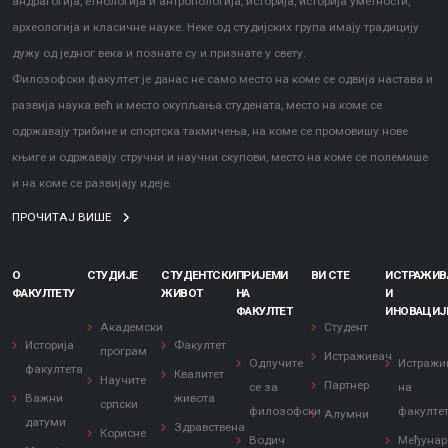
андрагогија, етнологија и антропологија, историја, историја уметности,
археологија и класичне науке. Неке од студијских група имају традицију
дужу од једног века и познате су и признате у свету.
Филозофски факултет је данас не само место на коме се одвија настава и
развија наука већ и место окупљања студената, место на коме се
одржавају трибине и спортска такмичења, на коме се промовишу нове
књиге и одржавају стручни и научни скупови, место на коме се полемише
и на коме се развијају идеје.
ПРОЧИТАЈ ВИШЕ
О
СТУДИЈЕ
СТУДЕНТСКИ
ПРИЈЕМИ
ВИ СТЕ
ИСТРАЖИ
ФАКУЛТЕТУ
ЖИВОТ
НА
И
ФАКУЛТЕТ
ИНОВАЦИЈ
Академски
Студент
Историја
Факултет
програм
Истраживач
Одлучите
Истражи
факултета
Квалитет
Научите
Партнер
се за
на
Важни
живота
српски
филозофски
факулте
Алумни
датуми
Здравствена
Корисне
Водич
Међунар