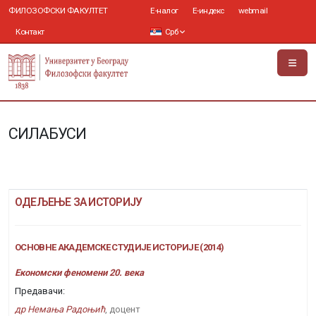
ФИЛОЗОФСКИ ФАКУЛТЕТ
Е-налог
Е-индекс
webmail
Контакт
Срб
СИЛАБУСИ
ОДЕЉЕЊЕ ЗА ИСТОРИЈУ
ОСНОВНЕ АКАДЕМСКЕ СТУДИЈЕ ИСТОРИЈЕ (2014)
Економски феномени 20. века
Предавачи:
др Немања Радоњић
, доцент