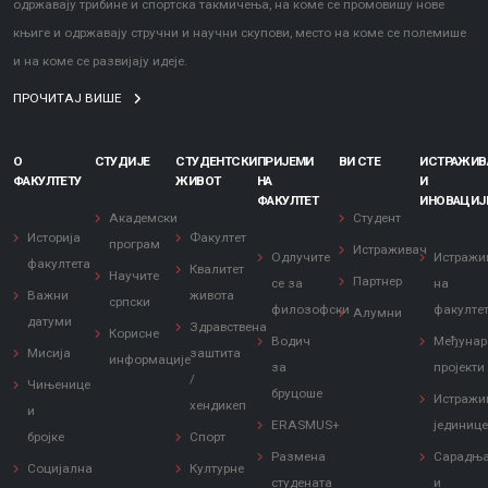
одржавају трибине и спортска такмичења, на коме се промовишу нове
књиге и одржавају стручни и научни скупови, место на коме се полемише
и на коме се развијају идеје.
ПРОЧИТАЈ ВИШЕ
О
СТУДИЈЕ
СТУДЕНТСКИ
ПРИЈЕМИ
ВИ СТЕ
ИСТРАЖИ
ФАКУЛТЕТУ
ЖИВОТ
НА
И
ФАКУЛТЕТ
ИНОВАЦИЈ
Академски
Студент
Историја
Факултет
програм
Истраживач
Одлучите
Истражи
факултета
Квалитет
Научите
Партнер
се за
на
Важни
живота
српски
филозофски
факулте
Алумни
датуми
Здравствена
Корисне
Водич
Међунар
Мисија
заштита
информације
за
пројекти
/
Чињенице
бруцоше
Истражи
хендикеп
и
ERASMUS+
јединиц
бројке
Спорт
Размена
Сарадњ
Социјална
Културне
студената
и