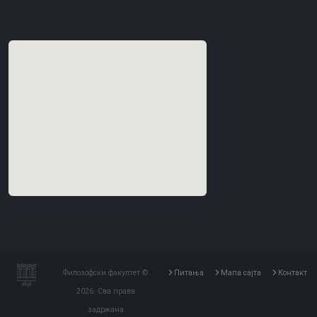
Филозофски факултет ©
Питања
Мапа сајта
Контакт
2026. Сва права
задржана