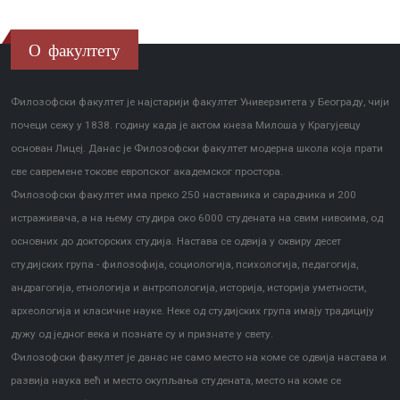
О факултету
Филозофски факултет је најстарији факултет Универзитета у Београду, чији
почеци сежу у 1838. годину када је актом кнеза Милоша у Крагујевцу
основан Лицеј. Данас је Филозофски факултет модерна школа која прати
све савремене токове европског академског простора.
Филозофски факултет има преко 250 наставника и сарадника и 200
истраживача, а на њему студира око 6000 студената на свим нивоима, од
основних до докторских студија. Настава се одвија у оквиру десет
студијских група - филозофија, социологија, психологија, педагогија,
андрагогија, етнологија и антропологија, историја, историја уметности,
археологија и класичне науке. Неке од студијских група имају традицију
дужу од једног века и познате су и признате у свету.
Филозофски факултет је данас не само место на коме се одвија настава и
развија наука већ и место окупљања студената, место на коме се