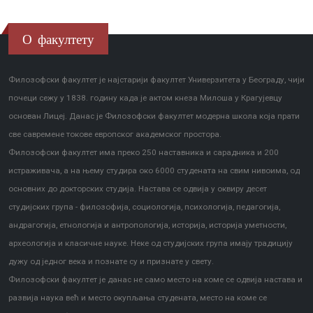
О факултету
Филозофски факултет је најстарији факултет Универзитета у Београду, чији
почеци сежу у 1838. годину када је актом кнеза Милоша у Крагујевцу
основан Лицеј. Данас је Филозофски факултет модерна школа која прати
све савремене токове европског академског простора.
Филозофски факултет има преко 250 наставника и сарадника и 200
истраживача, а на њему студира око 6000 студената на свим нивоима, од
основних до докторских студија. Настава се одвија у оквиру десет
студијских група - филозофија, социологија, психологија, педагогија,
андрагогија, етнологија и антропологија, историја, историја уметности,
археологија и класичне науке. Неке од студијских група имају традицију
дужу од једног века и познате су и признате у свету.
Филозофски факултет је данас не само место на коме се одвија настава и
развија наука већ и место окупљања студената, место на коме се