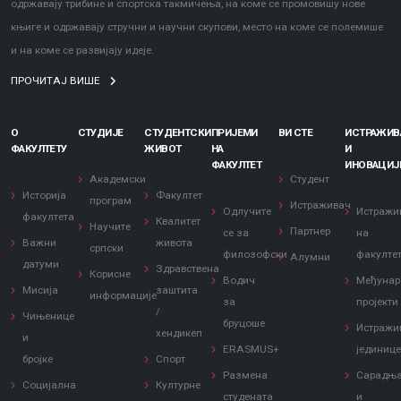
одржавају трибине и спортска такмичења, на коме се промовишу нове
књиге и одржавају стручни и научни скупови, место на коме се полемише
и на коме се развијају идеје.
ПРОЧИТАЈ ВИШЕ
О
СТУДИЈЕ
СТУДЕНТСКИ
ПРИЈЕМИ
ВИ СТЕ
ИСТРАЖИ
ФАКУЛТЕТУ
ЖИВОТ
НА
И
ФАКУЛТЕТ
ИНОВАЦИЈ
Академски
Студент
Историја
Факултет
програм
Истраживач
Одлучите
Истражи
факултета
Квалитет
Научите
Партнер
се за
на
Важни
живота
српски
филозофски
факулте
Алумни
датуми
Здравствена
Корисне
Водич
Међунар
Мисија
заштита
информације
за
пројекти
/
Чињенице
бруцоше
Истражи
хендикеп
и
ERASMUS+
јединиц
бројке
Спорт
Размена
Сарадњ
Социјална
Културне
студената
и