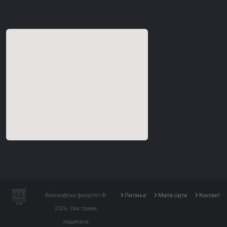
Филозофски факултет ©
Питања
Мапа сајта
Контакт
2026. Сва права
задржана