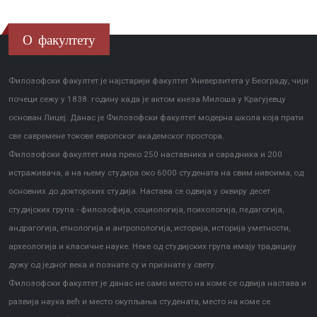
О факултету
Филозофски факултет је најстарији факултет Универзитета у Београду, чији
почеци сежу у 1838. годину када је актом кнеза Милоша у Крагујевцу
основан Лицеј. Данас је Филозофски факултет модерна школа која прати
све савремене токове европског академског простора.
Филозофски факултет има преко 250 наставника и сарадника и 200
истраживача, а на њему студира око 6000 студената на свим нивоима, од
основних до докторских студија. Настава се одвија у оквиру десет
студијских група - филозофија, социологија, психологија, педагогија,
андрагогија, етнологија и антропологија, историја, историја уметности,
археологија и класичне науке. Неке од студијских група имају традицију
дужу од једног века и познате су и признате у свету.
Филозофски факултет је данас не само место на коме се одвија настава и
развија наука већ и место окупљања студената, место на коме се