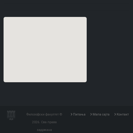
Филозофски факултет ©
Питања
Мапа сајта
Контакт
2026. Сва права
задржана