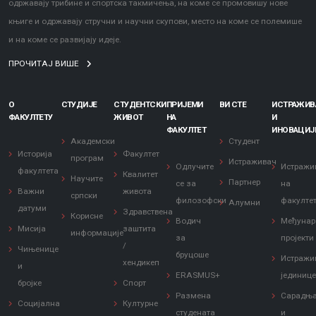
одржавају трибине и спортска такмичења, на коме се промовишу нове
књиге и одржавају стручни и научни скупови, место на коме се полемише
и на коме се развијају идеје.
ПРОЧИТАЈ ВИШЕ
О
СТУДИЈЕ
СТУДЕНТСКИ
ПРИЈЕМИ
ВИ СТЕ
ИСТРАЖИ
ФАКУЛТЕТУ
ЖИВОТ
НА
И
ФАКУЛТЕТ
ИНОВАЦИЈ
Академски
Студент
Историја
Факултет
програм
Истраживач
Одлучите
Истражи
факултета
Квалитет
Научите
Партнер
се за
на
Важни
живота
српски
филозофски
факулте
Алумни
датуми
Здравствена
Корисне
Водич
Међунар
Мисија
заштита
информације
за
пројекти
/
Чињенице
бруцоше
Истражи
хендикеп
и
ERASMUS+
јединиц
бројке
Спорт
Размена
Сарадњ
Социјална
Културне
студената
и