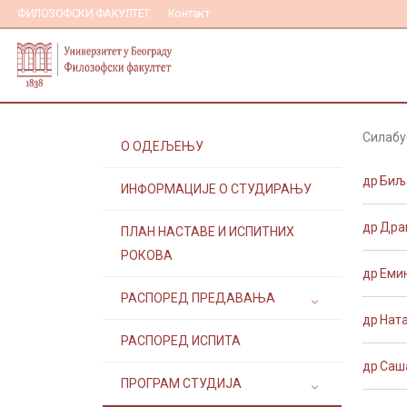
ФИЛОЗОФСКИ ФАКУЛТЕТ
Контакт
Силабу
О ОДЕЉЕЊУ
др Биљ
ИНФОРМАЦИЈЕ О СТУДИРАЊУ
др Дра
ПЛАН НАСТАВЕ И ИСПИТНИХ
РОКОВА
др Еми
РАСПОРЕД ПРЕДАВАЊА
др Нат
РАСПОРЕД ИСПИТА
др Саш
ПРОГРАМ СТУДИЈА