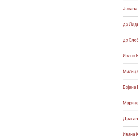
Јована
др Лиди
др Сло
Ивана 
Милица
Бојана
Марина
Драган
Ивана 