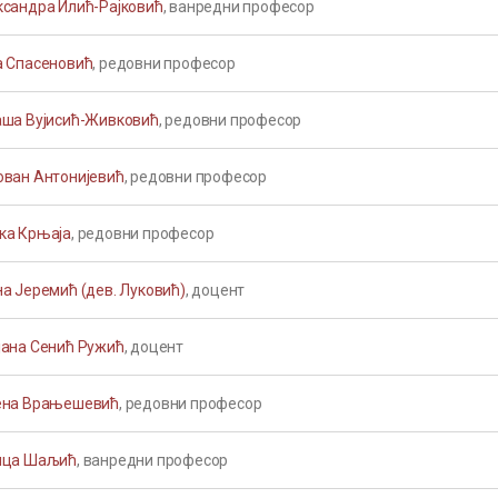
ксандра Илић-Рајковић
, ванредни професор
а Спасеновић
, редовни професор
аша Вујисић-Живковић
, редовни професор
ован Антонијевић
, редовни професор
ка Крњаја
, редовни професор
а Јеремић (дев. Луковић)
, доцент
јана Сенић Ружић
, доцент
ена Врањешевић
, редовни професор
ица Шаљић
, ванредни професор