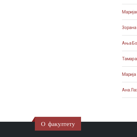
Марија
Зорана
Ања Б
Тамара
Марија
Ана Ла
О факултету