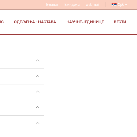
Е-налог
Е-индекс
webmail
Срб
ИС
ОДЕЉЕЊА - НАСТАВА
НАУЧНЕ ЈЕДИНИЦЕ
ВЕСТИ