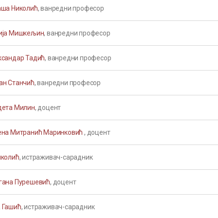
аша Николић
, ванредни професор
ија Мишкељин
, ванредни професор
ксандар Тадић
, ванредни професор
ан Станчић
, ванредни професор
дета Милин
, доцент
ена Митранић Маринковић
, доцент
иколић
, истраживач-сарадник
гана Пурешевић
, доцент
 Гашић
, истраживач-сарадник