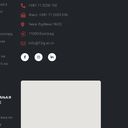
ша у
+381 11 3206 102
ог
Факс: +381 11 2639 356
Чика Љубина 18-20
11000 Београд
ологија,
ких
info@f.bg.ac.rs
 на
то на
АЊА И
Е
вања на
у