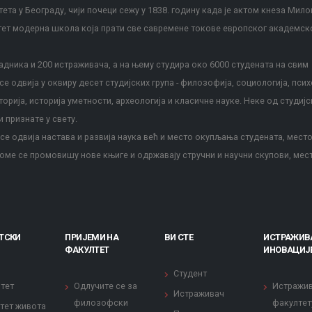
ета у Београду, чији почеци сежу у 1838. годину када је актом кнеза Мило
тет модерна школа која прати све савремене токове европског академск
дника и 200 истраживача, а на њему студира око 6000 студената на свим
е одвија у оквиру десет студијских група - филозофија, социологија, псих
сторија, историја уметности, археологија и класичне науке. Неке од студијс
и признате у свету.
е одвија настава и развија наука већ и место окупљања студената, место
оме се промовишу нове књиге и одржавају стручни и научни скупови, мес
ТСКИ
ПРИЈЕМИ НА
ВИ СТЕ
ИСТРАЖИВ
ФАКУЛТЕТ
ИНОВАЦИЈ
Студент
тет
Одлучите се за
Истражи
Истраживач
филозофски
факултет
тет живота