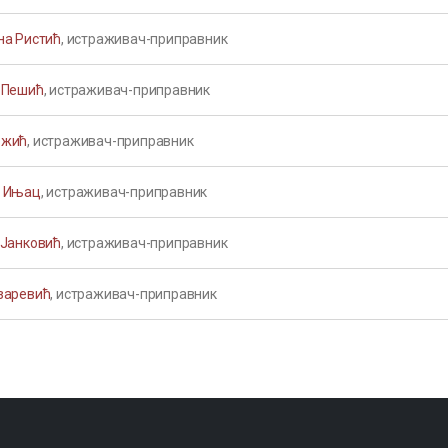
на Ристић
, истраживач-приправник
 Пешић
, истраживач-приправник
ожић
, истраживач-приправник
 Ињац
, истраживач-приправник
 Јанковић
, истраживач-приправник
заревић
, истраживач-приправник