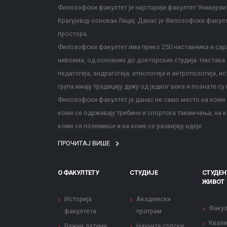
Филозофски факултет је најстарији факултет Универзит
Крагујевцу основан Лицеј. Данас је Филозофски факул
простора.
Филозофски факултет има преко 250 наставника и сара
нивоима, од основних до докторских студија. Настава с
педагогија, андрагогија, етнологија и антропологија, и
група имају традицију дужу од једног века и познате су 
Филозофски факултет је данас не само место на коме с
коме се одржавају трибине и спортска такмичења, на к
коме се полемише и на коме се развијају идеје.
ПРОЧИТАЈ ВИШЕ
О ФАКУЛТЕТУ
СТУДИЈЕ
СТУДЕН
ЖИВОТ
Историја
Академски
Факул
факултета
програм
Квали
Важни датуми
Научите српски