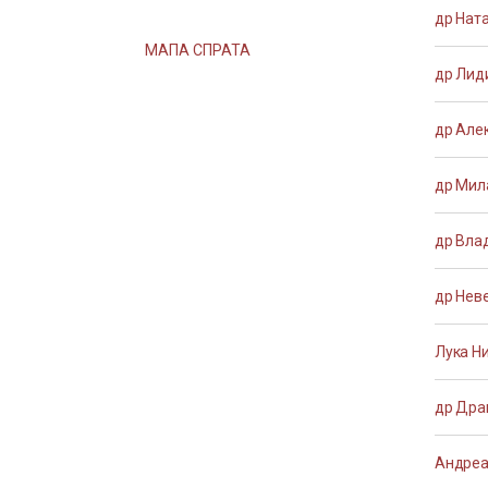
др Нат
МАПА СПРАТА
др Лид
др Але
др Мил
др Вла
др Нев
Лука Н
др Дра
Андреа