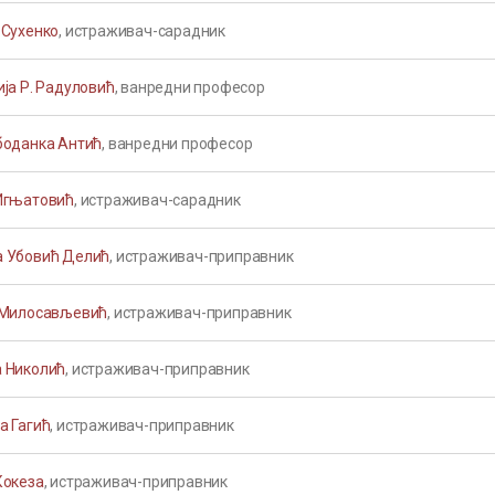
 Сухенко
, истраживач-сарадник
ја Р. Радуловић
, ванредни професор
боданка Антић
, ванредни професор
Игњатовић
, истраживач-сарадник
 Убовић Делић
, истраживач-приправник
 Милосављевић
, истраживач-приправник
 Николић
, истраживач-приправник
а Гагић
, истраживач-приправник
Кокеза
, истраживач-приправник