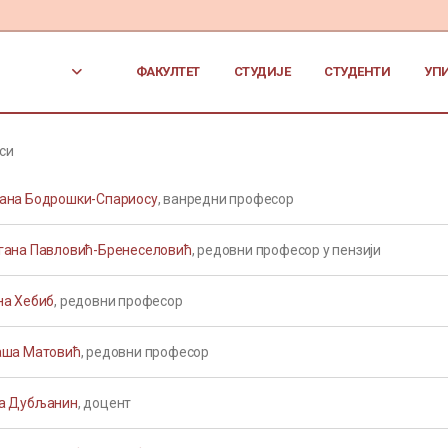
ФАКУЛТЕТ
СТУДИЈЕ
СТУДЕНТИ
УП
си
ана Бодрошки-Спариосу
, ванредни професор
гана Павловић-Бренеселовић
, редовни професор у пензији
на Хебиб
, редовни професор
аша Матовић
, редовни професор
а Дубљанин
, доцент