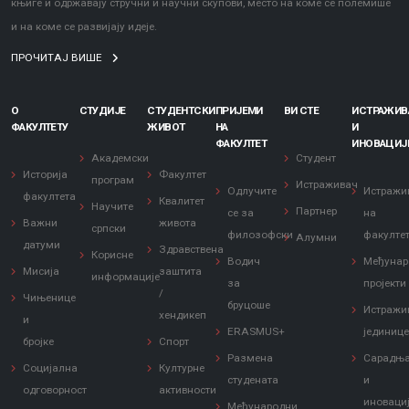
књиге и одржавају стручни и научни скупови, место на коме се полемише
и на коме се развијају идеје.
ПРОЧИТАЈ ВИШЕ
О
СТУДИЈЕ
СТУДЕНТСКИ
ПРИЈЕМИ
ВИ СТЕ
ИСТРАЖИ
ФАКУЛТЕТУ
ЖИВОТ
НА
И
ФАКУЛТЕТ
ИНОВАЦИЈ
Академски
Студент
Историја
Факултет
програм
Истраживач
Одлучите
Истражи
факултета
Квалитет
Научите
Партнер
се за
на
Важни
живота
српски
филозофски
факулте
Алумни
датуми
Здравствена
Корисне
Водич
Међунар
Мисија
заштита
информације
за
пројекти
/
Чињенице
бруцоше
Истражи
хендикеп
и
ERASMUS+
јединиц
бројке
Спорт
Размена
Сарадњ
Социјална
Културне
студената
и
одговорност
активности
иноваци
Међународни