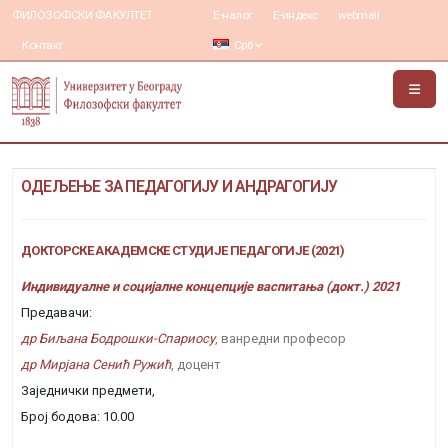
ФИЛОЗОФСКИ ФАКУЛТЕТ
Е-налог
Е-индекс
webmail
Контакт
Срб
ОДЕЉЕЊЕ ЗА ПЕДАГОГИЈУ И АНДРАГОГИЈУ
ДОКТОРСКЕ АКАДЕМСКЕ СТУДИЈЕ ПЕДАГОГИЈЕ (2021)
Индивидуалне и социјалне концепције васпитања (докт.) 2021
Предавачи:
др Биљана Бодрошки-Спариосу
, ванредни професор
др Мирјана Сенић Ружић
, доцент
Заједнички предмети,
Број бодова: 10.00