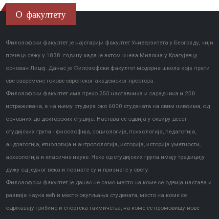
О факултету
Филозофски факултет је најстарији факултет Универзитета у Београду, чији
почеци сежу у 1838. годину када је актом кнеза Милоша у Крагујевцу
основан Лицеј. Данас је Филозофски факултет модерна школа која прати
све савремене токове европског академског простора.
Филозофски факултет има преко 250 наставника и сарадника и 200
истраживача, а на њему студира око 6000 студената на свим нивоима, од
основних до докторских студија. Настава се одвија у оквиру десет
студијских група - филозофија, социологија, психологија, педагогија,
андрагогија, етнологија и антропологија, историја, историја уметности,
археологија и класичне науке. Неке од студијских група имају традицију
дужу од једног века и познате су и признате у свету.
Филозофски факултет је данас не само место на коме се одвија настава и
развија наука већ и место окупљања студената, место на коме се
одржавају трибине и спортска такмичења, на коме се промовишу нове