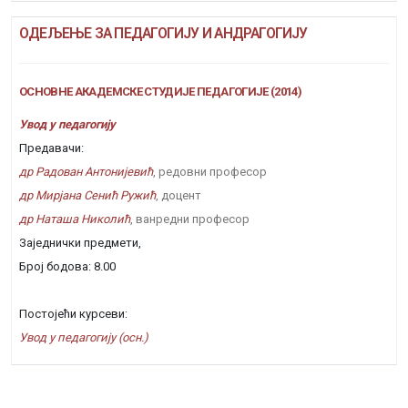
ОДЕЉЕЊЕ ЗА ПЕДАГОГИЈУ И АНДРАГОГИЈУ
ОСНОВНЕ АКАДЕМСКЕ СТУДИЈЕ ПЕДАГОГИЈЕ (2014)
Увод у педагогију
Предавачи:
др Радован Антонијевић
, редовни професор
др Мирјана Сенић Ружић
, доцент
др Наташа Николић
, ванредни професор
Заједнички предмети,
Број бодова: 8.00
Постојећи курсеви:
Увод у педагогију (осн.)