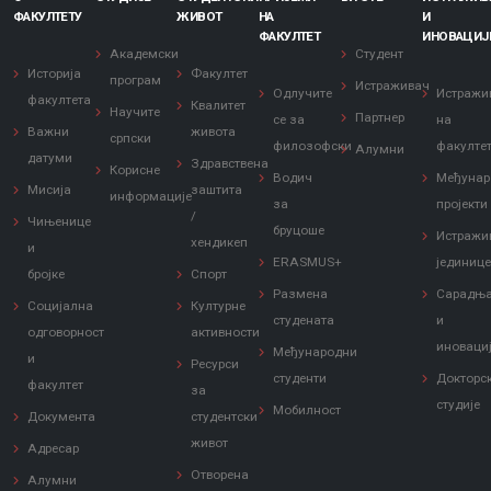
ФАКУЛТЕТУ
ЖИВОТ
НА
И
ФАКУЛТЕТ
ИНОВАЦИЈ
Академски
Студент
Историја
Факултет
програм
Истраживач
Одлучите
Истражи
факултета
Квалитет
Научите
Партнер
се за
на
Важни
живота
српски
филозофски
факулте
Алумни
датуми
Здравствена
Корисне
Водич
Међунар
Мисија
заштита
информације
за
пројекти
/
Чињенице
бруцоше
Истражи
хендикеп
и
ERASMUS+
јединиц
бројке
Спорт
Размена
Сарадњ
Социјална
Културне
студената
и
одговорност
активности
иноваци
Међународни
и
Ресурси
студенти
Докторс
факултет
за
студије
Мобилност
Документа
студентски
живот
Адресар
Отворена
Алумни