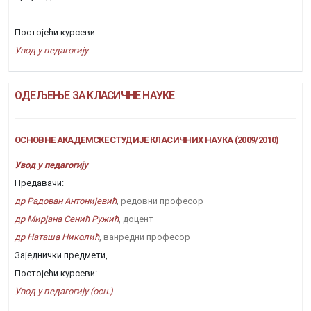
Постојећи курсеви:
Увод у педагогију
ОДЕЉЕЊЕ ЗА КЛАСИЧНЕ НАУКЕ
ОСНОВНЕ АКАДЕМСКЕ СТУДИЈЕ КЛАСИЧНИХ НАУКА (2009/2010)
Увод у педагогију
Предавачи:
др Радован Антонијевић
, редовни професор
др Мирјана Сенић Ружић
, доцент
др Наташа Николић
, ванредни професор
Заједнички предмети,
Постојећи курсеви:
Увод у педагогију (осн.)