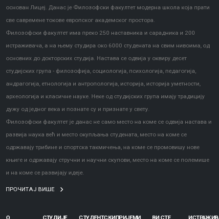
основан Лицеј. Данас је Филозофски факултет модерна школа која прати
све савремене токове европског академског простора.
Филозофски факултет има преко 250 наставника и сарадника и 200
истраживача, а на њему студира око 6000 студената на свим нивоима, од
основних до докторских студија. Настава се одвија у оквиру десет
студијских група - филозофија, социологија, психологија, педагогија,
андрагогија, етнологија и антропологија, историја, историја уметности,
археологија и класичне науке. Неке од студијских група имају традицију
дужу од једног века и познате су и признате у свету.
Филозофски факултет је данас не само место на коме се одвија настава и
развија наука већ и место окупљања студената, место на коме се
одржавају трибине и спортска такмичења, на коме се промовишу нове
књиге и одржавају стручни и научни скупови, место на коме се полемише
и на коме се развијају идеје.
ПРОЧИТАЈ ВИШЕ
О
СТУДИЈЕ
СТУДЕНТСКИ
ПРИЈЕМИ
ВИ СТЕ
ИСТРАЖИ