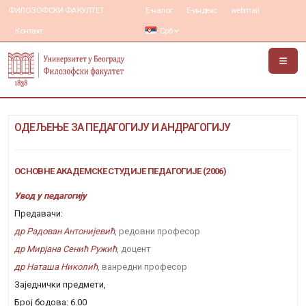
ФИЛОЗОФСКИ ФАКУЛТЕТ
Е-налог
Е-индекс
webmail
Контакт
Срб
ОДЕЉЕЊЕ ЗА ПЕДАГОГИЈУ И АНДРАГОГИЈУ
ОСНОВНЕ АКАДЕМСКЕ СТУДИЈЕ ПЕДАГОГИЈЕ (2006)
Увод у педагогију
Предавачи:
др Радован Антонијевић
, редовни професор
др Мирјана Сенић Ружић
, доцент
др Наташа Николић
, ванредни професор
Заједнички предмети,
Број бодова: 6.00