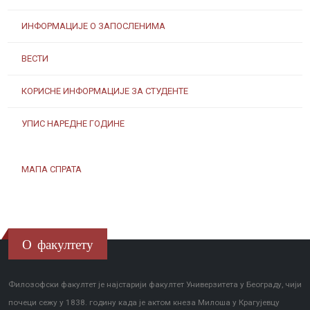
ИНФОРМАЦИЈЕ О ЗАПОСЛЕНИМА
ВЕСТИ
КОРИСНЕ ИНФОРМАЦИЈЕ ЗА СТУДЕНТЕ
УПИС НАРЕДНЕ ГОДИНЕ
МАПА СПРАТА
О факултету
Филозофски факултет је најстарији факултет Универзитета у Београду, чији
почеци сежу у 1838. годину када је актом кнеза Милоша у Крагујевцу