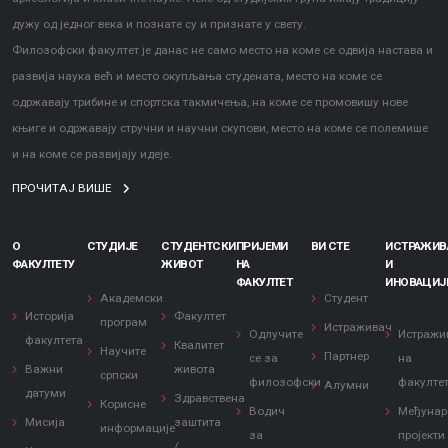
дужу од једног века и познате су и признате у свету.
Филозофски факултет је данас не само место на коме се одвија настава и
развија наука већ и место окупљања студената, место на коме се
одржавају трибине и спортска такмичења, на коме се промовишу нове
књиге и одржавају стручни и научни скупови, место на коме се полемише
и на коме се развијају идеје.
ПРОЧИТАЈ ВИШЕ
О
СТУДИЈЕ
СТУДЕНТСКИ
ПРИЈЕМИ
ВИ СТЕ
ИСТРАЖИ
ФАКУЛТЕТУ
ЖИВОТ
НА
И
ФАКУЛТЕТ
ИНОВАЦИЈ
Академски
Студент
Историја
Факултет
програм
Истраживач
Одлучите
Истражи
факултета
Квалитет
Научите
Партнер
се за
на
Важни
живота
српски
филозофски
факулте
Алумни
датуми
Здравствена
Корисне
Водич
Међунар
Мисија
заштита
информације
за
пројекти
/