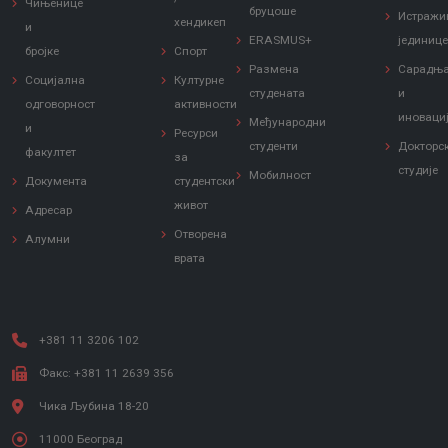
Чињенице
бруцоше
Истражи
хендикеп
и
ERASMUS+
јединиц
бројке
Спорт
Размена
Сарадњ
Социјална
Културне
студената
и
одговорност
активности
иноваци
Међународни
и
Ресурси
студенти
Докторс
факултет
за
студије
Мобилност
Документа
студентски
живот
Адресар
Отворена
Алумни
врата
+381 11 3206 102
Факс: +381 11 2639 356
Чика Љубина 18-20
11000 Београд