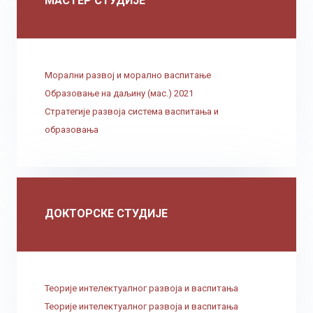
МАСТЕР СТУДИЈЕ
Морални развој и морално васпитање
Образовање на даљину (мас.) 2021
Стратегије развоја система васпитања и
образовања
ДОКТОРСКЕ СТУДИЈЕ
Теорије интелектуалног развоја и васпитања
Теорије интелектуалног развоја и васпитања