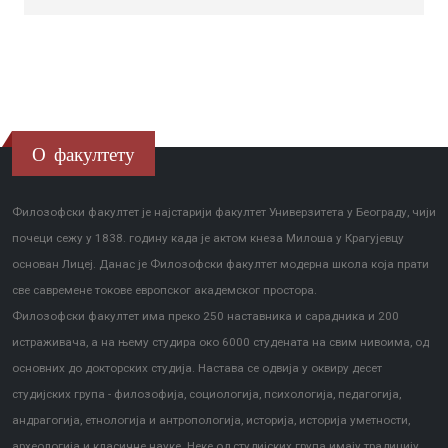
О факултету
Филозофски факултет је најстарији факултет Универзитета у Београду, чији
почеци сежу у 1838. годину када је актом кнеза Милоша у Крагујевцу
основан Лицеј. Данас је Филозофски факултет модерна школа која прати
све савремене токове европског академског простора.
Филозофски факултет има преко 250 наставника и сарадника и 200
истраживача, а на њему студира око 6000 студената на свим нивоима, од
основних до докторских студија. Настава се одвија у оквиру десет
студијских група - филозофија, социологија, психологија, педагогија,
андрагогија, етнологија и антропологија, историја, историја уметности,
археологија и класичне науке. Неке од студијских група имају традицију