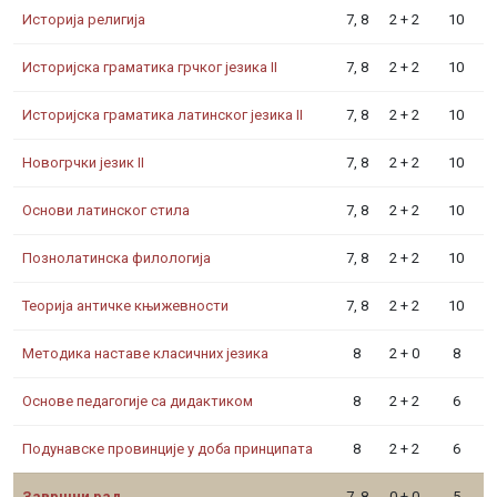
Историја религија
7, 8
2 + 2
10
Историјска граматика грчког језика II
7, 8
2 + 2
10
Историјска граматика латинског језика II
7, 8
2 + 2
10
Новогрчки језик II
7, 8
2 + 2
10
Основи латинског стила
7, 8
2 + 2
10
Познолатинска филологија
7, 8
2 + 2
10
Теорија античке књижевности
7, 8
2 + 2
10
Методика наставе класичних језика
8
2 + 0
8
Основе педагогије са дидактиком
8
2 + 2
6
Подунавске провинције у доба принципата
8
2 + 2
6
Завршни рад
7, 8
0 + 0
5