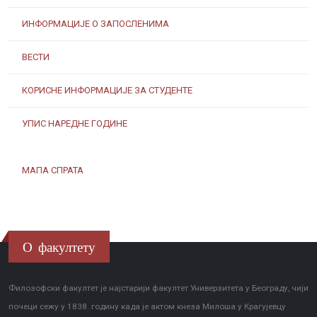
ИНФОРМАЦИЈЕ О ЗАПОСЛЕНИМА
ВЕСТИ
КОРИСНЕ ИНФОРМАЦИЈЕ ЗА СТУДЕНТЕ
УПИС НАРЕДНЕ ГОДИНЕ
МАПА СПРАТА
О факултету
Филозофски факултет је најстарији факултет Универзитета у Београду, чији
почеци сежу у 1838. годину када је актом кнеза Милоша у Крагујевцу