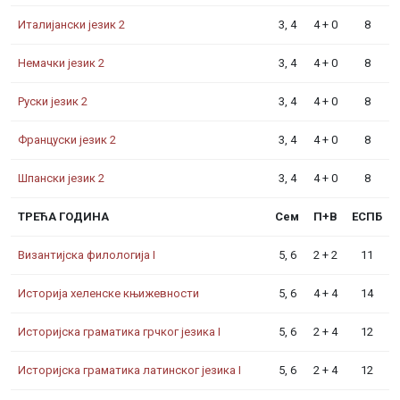
Италијански језик 2
3, 4
4 + 0
8
Немачки језик 2
3, 4
4 + 0
8
Руски језик 2
3, 4
4 + 0
8
Француски језик 2
3, 4
4 + 0
8
Шпански језик 2
3, 4
4 + 0
8
ТРЕЋА ГОДИНА
Сем
П+В
ЕСПБ
Византијска филологија I
5, 6
2 + 2
11
Историја хеленске књижевности
5, 6
4 + 4
14
Историјска граматика грчког језика I
5, 6
2 + 4
12
Историјска граматика латинског језика I
5, 6
2 + 4
12