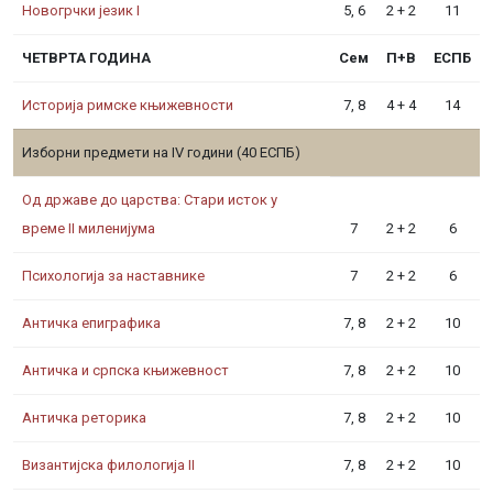
Новогрчки језик I
5, 6
2 + 2
11
ЧЕТВРТА ГОДИНА
Сем
П+В
ЕСПБ
Историја римске књижевности
7, 8
4 + 4
14
Изборни предмети на IV години (40 ЕСПБ)
Од државе до царства: Стари исток у
време II миленијума
7
2 + 2
6
Психологија за наставнике
7
2 + 2
6
Античка епиграфика
7, 8
2 + 2
10
Античка и српска књижевност
7, 8
2 + 2
10
Античка реторика
7, 8
2 + 2
10
Византијска филологија II
7, 8
2 + 2
10