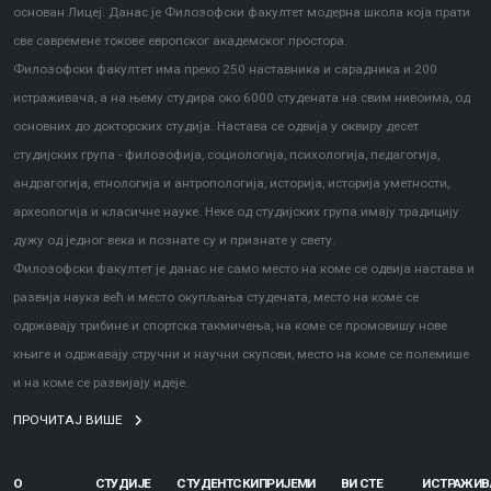
основан Лицеј. Данас је Филозофски факултет модерна школа која прати
све савремене токове европског академског простора.
Филозофски факултет има преко 250 наставника и сарадника и 200
истраживача, а на њему студира око 6000 студената на свим нивоима, од
основних до докторских студија. Настава се одвија у оквиру десет
студијских група - филозофија, социологија, психологија, педагогија,
андрагогија, етнологија и антропологија, историја, историја уметности,
археологија и класичне науке. Неке од студијских група имају традицију
дужу од једног века и познате су и признате у свету.
Филозофски факултет је данас не само место на коме се одвија настава и
развија наука већ и место окупљања студената, место на коме се
одржавају трибине и спортска такмичења, на коме се промовишу нове
књиге и одржавају стручни и научни скупови, место на коме се полемише
и на коме се развијају идеје.
ПРОЧИТАЈ ВИШЕ
О
СТУДИЈЕ
СТУДЕНТСКИ
ПРИЈЕМИ
ВИ СТЕ
ИСТРАЖИ