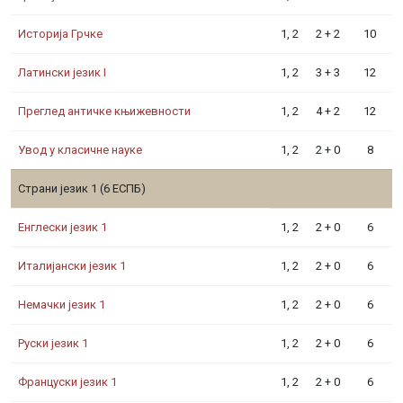
Историја Грчке
1, 2
2 + 2
10
Латински језик I
1, 2
3 + 3
12
Преглед античке књижевности
1, 2
4 + 2
12
Увод у класичне науке
1, 2
2 + 0
8
Страни језик 1 (6 ЕСПБ)
Енглески језик 1
1, 2
2 + 0
6
Италијански језик 1
1, 2
2 + 0
6
Немачки језик 1
1, 2
2 + 0
6
Руски језик 1
1, 2
2 + 0
6
Француски језик 1
1, 2
2 + 0
6