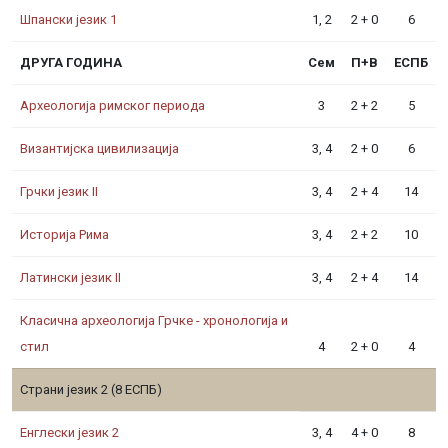
Шпански језик 1
1, 2
2 + 0
6
ДРУГА ГОДИНА
Сем
П+В
ЕСПБ
Археологија римског периода
3
2 + 2
5
Византијска цивилизација
3, 4
2 + 0
6
Грчки језик II
3, 4
2 + 4
14
Историја Рима
3, 4
2 + 2
10
Латински језик II
3, 4
2 + 4
14
Класична археологија Грчке - хронологија и
стил
4
2 + 0
4
Страни језик 2 (8 ЕСПБ)
Енглески језик 2
3, 4
4 + 0
8