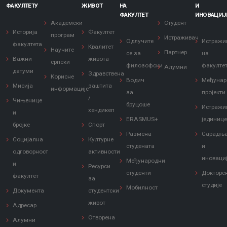
ФАКУЛТЕТУ
ЖИВОТ
НА
И
ФАКУЛТЕТ
ИНОВАЦИЈ
Академски
Студент
Историја
Факултет
програм
Истраживач
Одлучите
Истражи
факултета
Квалитет
Научите
Партнер
се за
на
Важни
живота
српски
филозофски
факулте
Алумни
датуми
Здравствена
Корисне
Водич
Међунар
Мисија
заштита
информације
за
пројекти
/
Чињенице
бруцоше
Истражи
хендикеп
и
ERASMUS+
јединиц
бројке
Спорт
Размена
Сарадњ
Социјална
Културне
студената
и
одговорност
активности
иноваци
Међународни
и
Ресурси
студенти
Докторс
факултет
за
студије
Мобилност
Документа
студентски
живот
Адресар
Отворена
Алумни