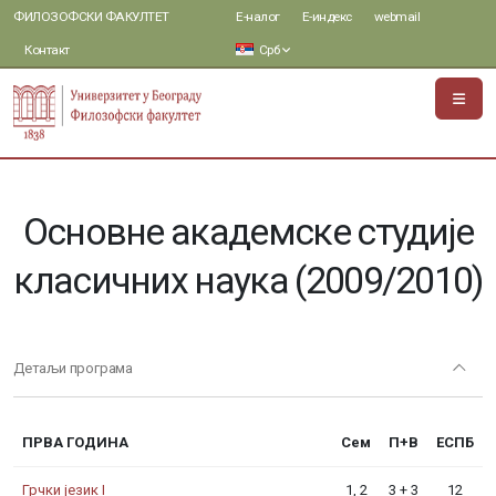
ФИЛОЗОФСКИ ФАКУЛТЕТ
Е-налог
Е-индекс
webmail
Контакт
Срб
Основне академске студије
класичних наука (2009/2010)
Детаљи програма
ПРВА ГОДИНА
Сем
П+В
ЕСПБ
Грчки језик I
1, 2
3 + 3
12