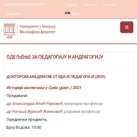
ФИЛОЗОФСКИ ФАКУЛТЕТ
Е-налог
Е-индекс
webmail
Контакт
Срб
ОДЕЉЕЊЕ ЗА ПЕДАГОГИЈУ И АНДРАГОГИЈУ
ДОКТОРСКЕ АКАДЕМСКЕ СТУДИЈЕ ПЕДАГОГИЈЕ (2021)
Историја васпитања у Срба (докт.) 2021
Предавачи:
др Александра Илић-Рајковић
, ванредни професор
др Наташа Вујисић-Живковић
, редовни професор
Заједнички предмети,
Број бодова: 10.00