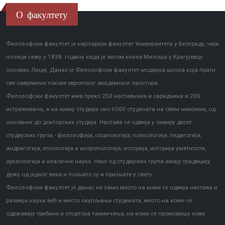
О факултету
Филозофски факултет је најстарији факултет Универзитета у Београду, чији
почеци сежу у 1838. годину када је актом кнеза Милоша у Крагујевцу
основан Лицеј. Данас је Филозофски факултет модерна школа која прати
све савремене токове европског академског простора.
Филозофски факултет има преко 250 наставника и сарадника и 200
истраживача, а на њему студира око 6000 студената на свим нивоима, од
основних до докторских студија. Настава се одвија у оквиру десет
студијских група - филозофија, социологија, психологија, педагогија,
андрагогија, етнологија и антропологија, историја, историја уметности,
археологија и класичне науке. Неке од студијских група имају традицију
дужу од једног века и познате су и признате у свету.
Филозофски факултет је данас не само место на коме се одвија настава и
развија наука већ и место окупљања студената, место на коме се
одржавају трибине и спортска такмичења, на коме се промовишу нове