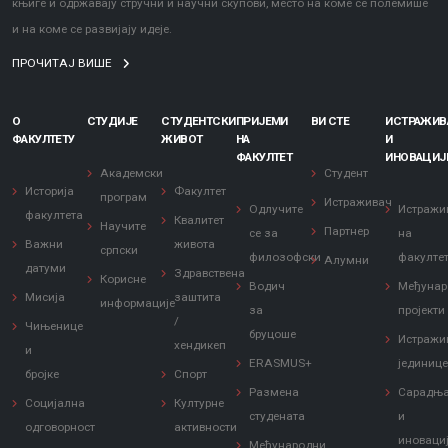
књиге и одржавају стручни и научни скупови, место на коме се полемише
и на коме се развијају идеје.
ПРОЧИТАЈ ВИШЕ
О
СТУДИЈЕ
СТУДЕНТСКИ
ПРИЈЕМИ
ВИ СТЕ
ИСТРАЖИ
ФАКУЛТЕТУ
ЖИВОТ
НА
И
ФАКУЛТЕТ
ИНОВАЦИЈ
Академски
Студент
Историја
Факултет
програм
Истраживач
Одлучите
Истражи
факултета
Квалитет
Научите
Партнер
се за
на
Важни
живота
српски
филозофски
факулте
Алумни
датуми
Здравствена
Корисне
Водич
Међунар
Мисија
заштита
информације
за
пројекти
/
Чињенице
бруцоше
Истражи
хендикеп
и
ERASMUS+
јединиц
бројке
Спорт
Размена
Сарадњ
Социјална
Културне
студената
и
одговорност
активности
иноваци
Међународни