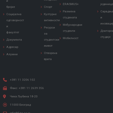
и
ERASMUS+
јединиц
бројке
Спорт
Размена
Сарадњ
Социјална
Културне
студената
и
одговорност
активности
иноваци
Међународни
и
Ресурси
студенти
Докторс
факултет
за
студије
Мобилност
Документа
студентски
живот
Адресар
Отворена
Алумни
врата
+381 11 3206 102
Факс: +381 11 2639 356
Чика Љубина 18-20
11000 Београд