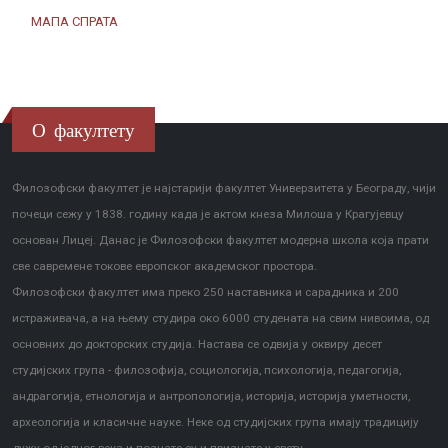
МАПА СПРАТА
О факултету
Филозофски факултет је најстарији факултет Универзитета у Београду, чији
почеци сежу у 1838. годину када је актом кнеза Милоша у Крагујевцу
основан Лицеј. Данас је Филозофски факултет модерна школа која прати
све савремене токове европског академског простора.
Филозофски факултет има преко 250 наставника и сарадника и 200
истраживача, а на њему студира око 6000 студената на свим нивоима, од
основних до докторских студија. Настава се одвија у оквиру десет
студијских група - филозофија, социологија, психологија, педагогија,
андрагогија, етнологија и антропологија, историја, историја уметности,
археологија и класичне науке. Неке од студијских група имају традицију