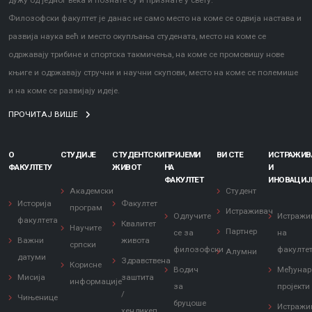
дужу од једног века и познате су и признате у свету.
Филозофски факултет је данас не само место на коме се одвија настава и
развија наука већ и место окупљања студената, место на коме се
одржавају трибине и спортска такмичења, на коме се промовишу нове
књиге и одржавају стручни и научни скупови, место на коме се полемише
и на коме се развијају идеје.
ПРОЧИТАЈ ВИШЕ
О
СТУДИЈЕ
СТУДЕНТСКИ
ПРИЈЕМИ
ВИ СТЕ
ИСТРАЖИ
ФАКУЛТЕТУ
ЖИВОТ
НА
И
ФАКУЛТЕТ
ИНОВАЦИЈ
Академски
Студент
Историја
Факултет
програм
Истраживач
Одлучите
Истражи
факултета
Квалитет
Научите
Партнер
се за
на
Важни
живота
српски
филозофски
факулте
Алумни
датуми
Здравствена
Корисне
Водич
Међунар
Мисија
заштита
информације
за
пројекти
/
Чињенице
бруцоше
Истражи
хендикеп