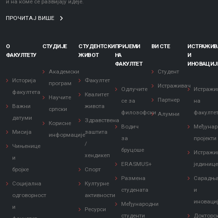
и на коме се развијају идеје.
ПРОЧИТАЈ ВИШЕ
О
СТУДИЈЕ
СТУДЕНТСКИ
ПРИЈЕМИ
ВИ СТЕ
ИСТРАЖИ
ФАКУЛТЕТУ
ЖИВОТ
НА
И
ФАКУЛТЕТ
ИНОВАЦИЈ
Академски
Студент
Историја
Факултет
програм
Истраживач
Одлучите
Истражи
факултета
Квалитет
Научите
Партнер
се за
на
Важни
живота
српски
филозофски
факулте
Алумни
датуми
Здравствена
Корисне
Водич
Међунар
Мисија
заштита
информације
за
пројекти
/
Чињенице
бруцоше
Истражи
хендикеп
и
ERASMUS+
јединиц
бројке
Спорт
Размена
Сарадњ
Социјална
Културне
студената
и
одговорност
активности
иноваци
Међународни
и
Ресурси
студенти
Докторс