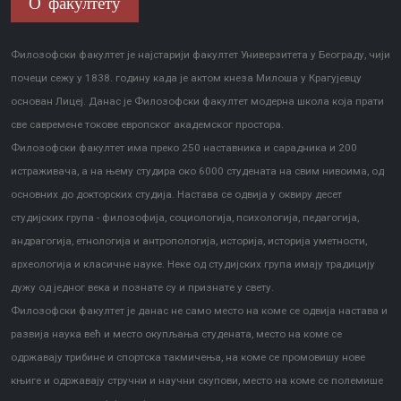
О факултету
Филозофски факултет је најстарији факултет Универзитета у Београду, чији
почеци сежу у 1838. годину када је актом кнеза Милоша у Крагујевцу
основан Лицеј. Данас је Филозофски факултет модерна школа која прати
све савремене токове европског академског простора.
Филозофски факултет има преко 250 наставника и сарадника и 200
истраживача, а на њему студира око 6000 студената на свим нивоима, од
основних до докторских студија. Настава се одвија у оквиру десет
студијских група - филозофија, социологија, психологија, педагогија,
андрагогија, етнологија и антропологија, историја, историја уметности,
археологија и класичне науке. Неке од студијских група имају традицију
дужу од једног века и познате су и признате у свету.
Филозофски факултет је данас не само место на коме се одвија настава и
развија наука већ и место окупљања студената, место на коме се
одржавају трибине и спортска такмичења, на коме се промовишу нове
књиге и одржавају стручни и научни скупови, место на коме се полемише