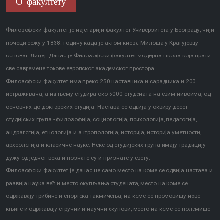
О факултету
Филозофски факултет је најстарији факултет Универзитета у Београду, чији
почеци сежу у 1838. годину када је актом кнеза Милоша у Крагујевцу
основан Лицеј. Данас је Филозофски факултет модерна школа која прати
све савремене токове европског академског простора.
Филозофски факултет има преко 250 наставника и сарадника и 200
истраживача, а на њему студира око 6000 студената на свим нивоима, од
основних до докторских студија. Настава се одвија у оквиру десет
студијских група - филозофија, социологија, психологија, педагогија,
андрагогија, етнологија и антропологија, историја, историја уметности,
археологија и класичне науке. Неке од студијских група имају традицију
дужу од једног века и познате су и признате у свету.
Филозофски факултет је данас не само место на коме се одвија настава и
развија наука већ и место окупљања студената, место на коме се
одржавају трибине и спортска такмичења, на коме се промовишу нове
књиге и одржавају стручни и научни скупови, место на коме се полемише