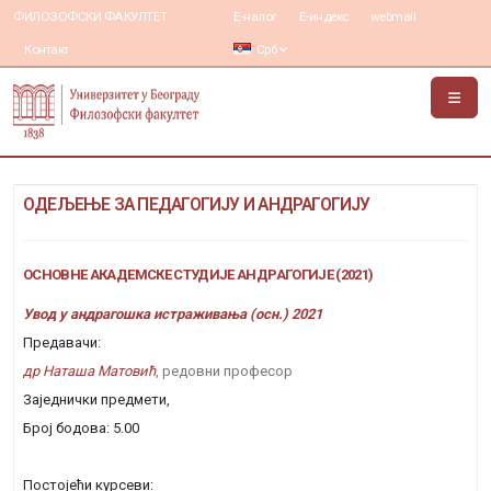
ФИЛОЗОФСКИ ФАКУЛТЕТ
Е-налог
Е-индекс
webmail
Контакт
Срб
ОДЕЉЕЊЕ ЗА ПЕДАГОГИЈУ И АНДРАГОГИЈУ
ОСНОВНЕ АКАДЕМСКЕ СТУДИЈЕ АНДРАГОГИЈЕ (2021)
Увод у андрагошка истраживања (осн.) 2021
Предавачи:
др Наташа Матовић
, редовни професор
Заједнички предмети,
Број бодова: 5.00
Постојећи курсеви: