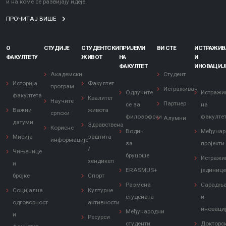
и на коме се развијају идеје.
ПРОЧИТАЈ ВИШЕ
О
СТУДИЈЕ
СТУДЕНТСКИ
ПРИЈЕМИ
ВИ СТЕ
ИСТРАЖИ
ФАКУЛТЕТУ
ЖИВОТ
НА
И
ФАКУЛТЕТ
ИНОВАЦИЈ
Академски
Студент
Историја
Факултет
програм
Истраживач
Одлучите
Истражи
факултета
Квалитет
Научите
Партнер
се за
на
Важни
живота
српски
филозофски
факулте
Алумни
датуми
Здравствена
Корисне
Водич
Међунар
Мисија
заштита
информације
за
пројекти
/
Чињенице
бруцоше
Истражи
хендикеп
и
ERASMUS+
јединиц
бројке
Спорт
Размена
Сарадњ
Социјална
Културне
студената
и
одговорност
активности
иноваци
Међународни
и
Ресурси
студенти
Докторс