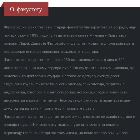
О факултету
Филозофски факултет је најстарији факултет Универзитета у Београду, чији
почеци сежу у 1838. годину када је актом кнеза Милоша у Крагујевцу
основан Лицеј. Данас је Филозофски факултет модерна школа која прати
све савремене токове европског академског простора.
Филозофски факултет има преко 250 наставника и сарадника и 200
истраживача, а на њему студира око 6000 студената на свим нивоима, од
основних до докторских студија. Настава се одвија у оквиру десет
студијских група - филозофија, социологија, психологија, педагогија,
андрагогија, етнологија и антропологија, историја, историја уметности,
археологија и класичне науке. Неке од студијских група имају традицију
дужу од једног века и познате су и признате у свету.
Филозофски факултет је данас не само место на коме се одвија настава и
развија наука већ и место окупљања студената, место на коме се
одржавају трибине и спортска такмичења, на коме се промовишу нове