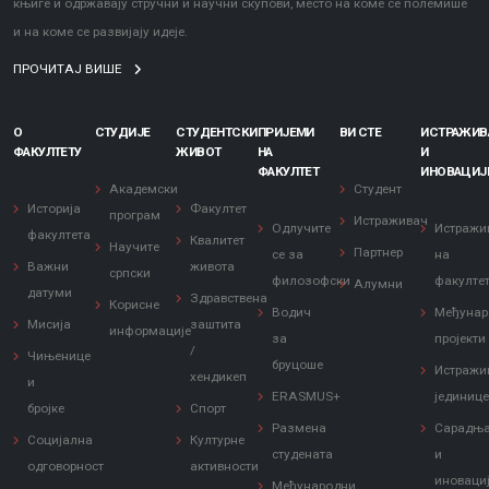
књиге и одржавају стручни и научни скупови, место на коме се полемише
и на коме се развијају идеје.
ПРОЧИТАЈ ВИШЕ
О
СТУДИЈЕ
СТУДЕНТСКИ
ПРИЈЕМИ
ВИ СТЕ
ИСТРАЖИ
ФАКУЛТЕТУ
ЖИВОТ
НА
И
ФАКУЛТЕТ
ИНОВАЦИЈ
Академски
Студент
Историја
Факултет
програм
Истраживач
Одлучите
Истражи
факултета
Квалитет
Научите
Партнер
се за
на
Важни
живота
српски
филозофски
факулте
Алумни
датуми
Здравствена
Корисне
Водич
Међунар
Мисија
заштита
информације
за
пројекти
/
Чињенице
бруцоше
Истражи
хендикеп
и
ERASMUS+
јединиц
бројке
Спорт
Размена
Сарадњ
Социјална
Културне
студената
и
одговорност
активности
иноваци
Међународни