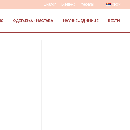
Е-налог
Е-индекс
webmail
Срб
ИС
ОДЕЉЕЊА - НАСТАВА
НАУЧНЕ ЈЕДИНИЦЕ
ВЕСТИ