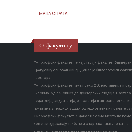
МАПА СПРАТА
О факултету
Филозофски факултет је најстарији факултет Универзит
Крагујевцу основан Лицеј. Данас је Филозофски факул
простора.
Филозофски факултет има преко 250 наставника и сара
нивоима, од основних до докторских студија. Настава с
педагогија, андрагогија, етнологија и антропологија, и
група имају традицију дужу од једног века и познате су 
Филозофски факултет је данас не само место на коме с
коме се одржавају трибине и спортска такмичења, на к
коме се полемише и на коме се развијају идеје.