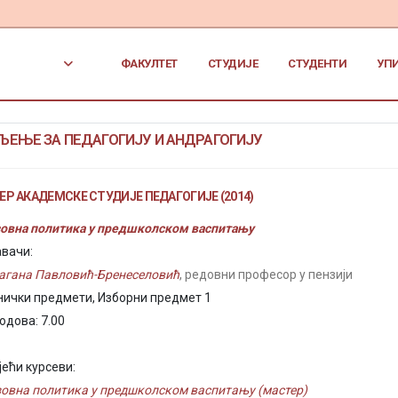
ФАКУЛТЕТ
СТУДИЈЕ
СТУДЕНТИ
УП
ЕЊЕ ЗА ПЕДАГОГИЈУ И АНДРАГОГИЈУ
Р АКАДЕМСКЕ СТУДИЈЕ ПЕДАГОГИЈЕ (2014)
овна политика у предшколском васпитању
вачи:
агана Павловић-Бренеселовић
, редовни професор у пензији
нички предмети, Изборни предмет 1
одова: 7.00
јећи курсеви:
овна политика у предшколском васпитању (мастер)