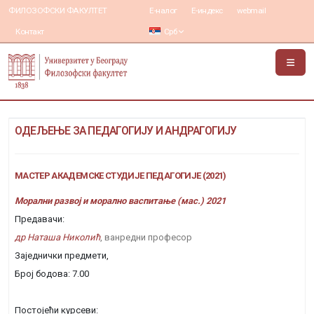
ФИЛОЗОФСКИ ФАКУЛТЕТ
Е-налог
Е-индекс
webmail
Контакт
Срб
ОДЕЉЕЊЕ ЗА ПЕДАГОГИЈУ И АНДРАГОГИЈУ
МАСТЕР АКАДЕМСКЕ СТУДИЈЕ ПЕДАГОГИЈЕ (2021)
Морални развој и морално васпитање (мас.) 2021
Предавачи:
др Наташа Николић
, ванредни професор
Заједнички предмети,
Број бодова: 7.00
Постојећи курсеви: