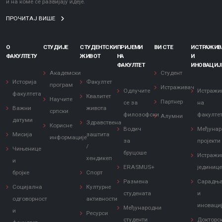
и на коме се развијају идеје.
ПРОЧИТАЈ ВИШЕ
О
СТУДИЈЕ
СТУДЕНТСКИ
ПРИЈЕМИ
ВИ СТЕ
ИСТРАЖИ
ФАКУЛТЕТУ
ЖИВОТ
НА
И
ФАКУЛТЕТ
ИНОВАЦИЈ
Академски
Студент
Историја
Факултет
програм
Истраживач
Одлучите
Истражи
факултета
Квалитет
Научите
Партнер
се за
на
Важни
живота
српски
филозофски
факулте
Алумни
датуми
Здравствена
Корисне
Водич
Међунар
Мисија
заштита
информације
за
пројекти
/
Чињенице
бруцоше
Истражи
хендикеп
и
ERASMUS+
јединиц
бројке
Спорт
Размена
Сарадњ
Социјална
Културне
студената
и
одговорност
активности
иноваци
Међународни
и
Ресурси
студенти
Докторс