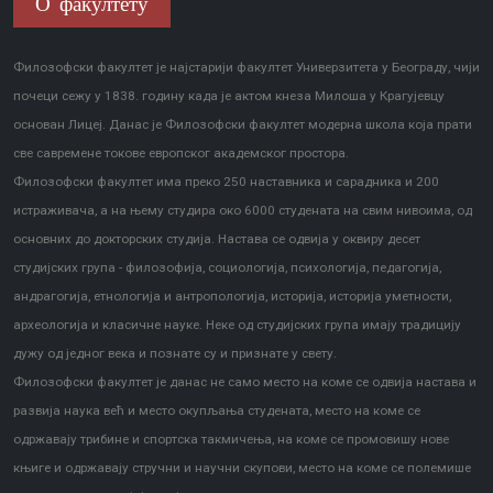
О факултету
Филозофски факултет је најстарији факултет Универзитета у Београду, чији
почеци сежу у 1838. годину када је актом кнеза Милоша у Крагујевцу
основан Лицеј. Данас је Филозофски факултет модерна школа која прати
све савремене токове европског академског простора.
Филозофски факултет има преко 250 наставника и сарадника и 200
истраживача, а на њему студира око 6000 студената на свим нивоима, од
основних до докторских студија. Настава се одвија у оквиру десет
студијских група - филозофија, социологија, психологија, педагогија,
андрагогија, етнологија и антропологија, историја, историја уметности,
археологија и класичне науке. Неке од студијских група имају традицију
дужу од једног века и познате су и признате у свету.
Филозофски факултет је данас не само место на коме се одвија настава и
развија наука већ и место окупљања студената, место на коме се
одржавају трибине и спортска такмичења, на коме се промовишу нове
књиге и одржавају стручни и научни скупови, место на коме се полемише