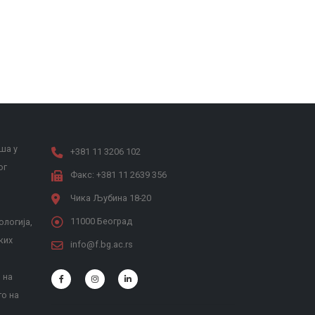
ша у
+381 11 3206 102
ог
Факс: +381 11 2639 356
Чика Љубина 18-20
11000 Београд
ологија,
ких
info@f.bg.ac.rs
 на
то на