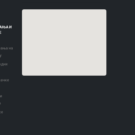
АЊА И
Е
вања на
у
одни
вачке
 и
е
ке