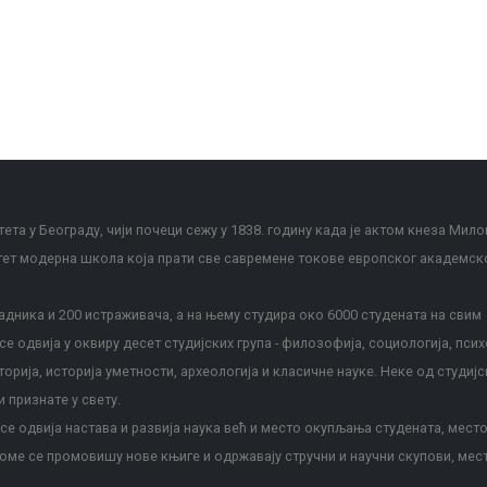
ета у Београду, чији почеци сежу у 1838. годину када је актом кнеза Мило
тет модерна школа која прати све савремене токове европског академск
дника и 200 истраживача, а на њему студира око 6000 студената на свим
е одвија у оквиру десет студијских група - филозофија, социологија, псих
сторија, историја уметности, археологија и класичне науке. Неке од студијс
и признате у свету.
е одвија настава и развија наука већ и место окупљања студената, место
оме се промовишу нове књиге и одржавају стручни и научни скупови, мес