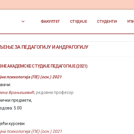
ФАКУЛТЕТ
СТУДИЈЕ
СТУДЕНТИ
УП
ЕЊЕ ЗА ПЕДАГОГИЈУ И АНДРАГОГИЈУ
НЕ АКАДЕМСКЕ СТУДИЈЕ ПЕДАГОГИЈЕ (2021)
на психологија (ПЕ) (осн.) 2021
вачи:
лена Врањешевић
, редовни професор
нички предмети,
одова: 5.00
јећи курсеви:
јна психологија (ПЕ) (осн.) 2021