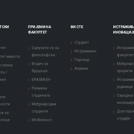
ТСКИ
ПРИЈЕМИ НА
ВИ СТЕ
ИСТРАЖИВ
ФАКУЛТЕТ
ИНОВАЦИЈ
Студент
тет
Одлучите се за
Истражи
Истраживач
филозофски
факултет
тет живота
Партнер
Водич за
Међунар
ствена
Алумни
бруцоше
пројекти
та /
кеп
ERASMUS+
Истражи
јединице
Размена
студената
Сарадња
рне
иновациј
ности
Међународни
студенти
Докторс
си за
студије
нтски
Мобилност
т