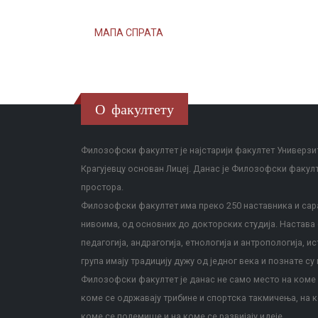
МАПА СПРАТА
О факултету
Филозофски факултет је најстарији факултет Универзит
Крагујевцу основан Лицеј. Данас је Филозофски факул
простора.
Филозофски факултет има преко 250 наставника и сара
нивоима, од основних до докторских студија. Настава с
педагогија, андрагогија, етнологија и антропологија, и
група имају традицију дужу од једног века и познате су 
Филозофски факултет је данас не само место на коме с
коме се одржавају трибине и спортска такмичења, на к
коме се полемише и на коме се развијају идеје.