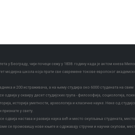
ета у Београду, чији почеци сежу у 1838. годину када је актом кнеза Мило
тет модерна школа која прати све савремене токове европског академск
дника и 200 истраживача, а на њему студира око 6000 студената на свим
е одвија у оквиру десет студијских група - филозофија, социологија, псих
сторија, историја уметности, археологија и класичне науке. Неке од студијс
и признате у свету.
е одвија настава и развија наука већ и место окупљања студената, место
оме се промовишу нове књиге и одржавају стручни и научни скупови, мес