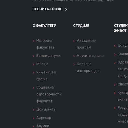
ПРОЧИТАЈ ВИШЕ
О ФАКУЛТЕТУ
СТУДИЈЕ
СТУДЕН
ЖИВОТ
Историја
Академски
Факул
факултета
програм
Квали
Важни датуми
Научите српски
Здрав
Мисија
Корисне
зашти
информације
Чињенице и
хенди
бројке
Спорт
Социјална
Култу
одговорност и
актив
факултет
Ресур
Документа
студе
Адресар
живо
Алумни