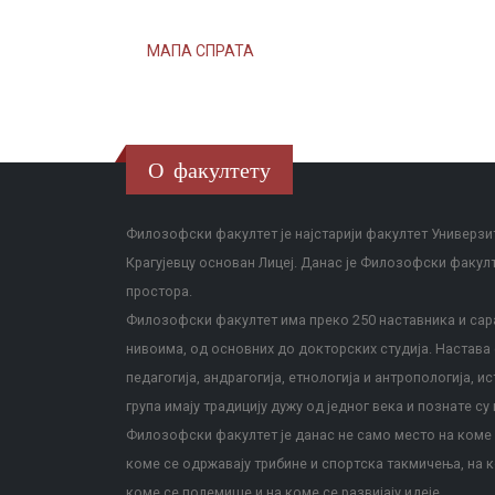
МАПА СПРАТА
О факултету
Филозофски факултет је најстарији факултет Универзит
Крагујевцу основан Лицеј. Данас је Филозофски факул
простора.
Филозофски факултет има преко 250 наставника и сара
нивоима, од основних до докторских студија. Настава с
педагогија, андрагогија, етнологија и антропологија, и
група имају традицију дужу од једног века и познате су 
Филозофски факултет је данас не само место на коме с
коме се одржавају трибине и спортска такмичења, на к
коме се полемише и на коме се развијају идеје.