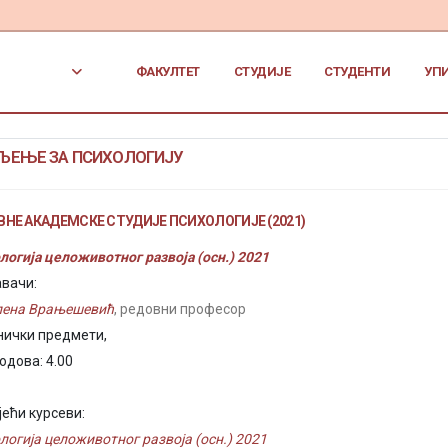
ФАКУЛТЕТ
СТУДИЈЕ
СТУДЕНТИ
УП
ЉЕЊЕ ЗА ПСИХОЛОГИЈУ
НЕ АКАДЕМСКЕ СТУДИЈЕ ПСИХОЛОГИЈЕ (2021)
логија целоживотног развоја (осн.) 2021
вачи:
лена Врањешевић
, редовни професор
нички предмети,
одова: 4.00
јећи курсеви:
логија целоживотног развоја (осн.) 2021