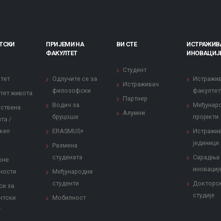
ТСКИ
ПРИЈЕМИ НА
ВИ СТЕ
ИСТРАЖИВ
ФАКУЛТЕТ
ИНОВАЦИЈ
Студент
тет
Одлучите се за
Истражи
Истраживач
филозофски
факултет
тет живота
Партнер
Водич за
Међунар
ствена
Алумни
бруцоше
пројекти
та /
кеп
ERASMUS+
Истражи
јединице
Размена
студената
Сарадња
рне
иновациј
ности
Међународни
студенти
Докторс
си за
студије
нтски
Мобилност
т