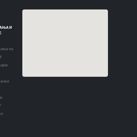
АЊА И
Е
вања на
у
одни
вачке
 и
е
ке