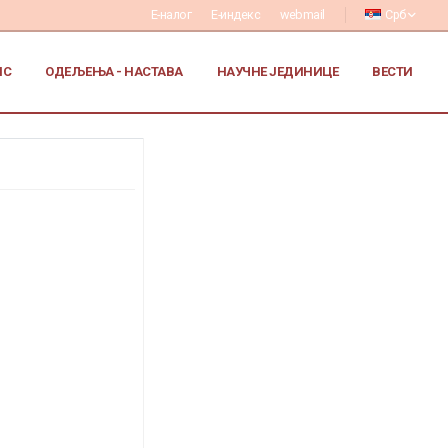
Е-налог
Е-индекс
webmail
Срб
ИС
ОДЕЉЕЊА - НАСТАВА
НАУЧНЕ ЈЕДИНИЦЕ
ВЕСТИ