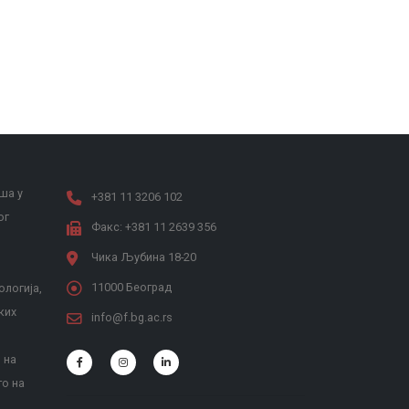
ша у
+381 11 3206 102
ог
Факс: +381 11 2639 356
Чика Љубина 18-20
11000 Београд
ологија,
ких
info@f.bg.ac.rs
 на
то на