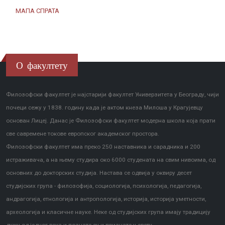
МАПА СПРАТА
О факултету
Филозофски факултет је најстарији факултет Универзитета у Београду, чији
почеци сежу у 1838. годину када је актом кнеза Милоша у Крагујевцу
основан Лицеј. Данас је Филозофски факултет модерна школа која прати
све савремене токове европског академског простора.
Филозофски факултет има преко 250 наставника и сарадника и 200
истраживача, а на њему студира око 6000 студената на свим нивоима, од
основних до докторских студија. Настава се одвија у оквиру десет
студијских група - филозофија, социологија, психологија, педагогија,
андрагогија, етнологија и антропологија, историја, историја уметности,
археологија и класичне науке. Неке од студијских група имају традицију