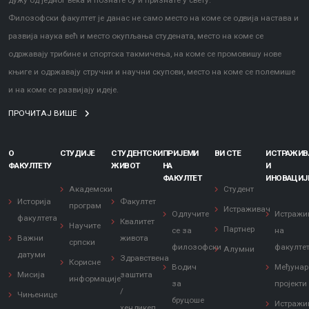
дужу од једног века и познате су и признате у свету.
Филозофски факултет је данас не само место на коме се одвија настава и
развија наука већ и место окупљања студената, место на коме се
одржавају трибине и спортска такмичења, на коме се промовишу нове
књиге и одржавају стручни и научни скупови, место на коме се полемише
и на коме се развијају идеје.
ПРОЧИТАЈ ВИШЕ
О
СТУДИЈЕ
СТУДЕНТСКИ
ПРИЈЕМИ
ВИ СТЕ
ИСТРАЖИ
ФАКУЛТЕТУ
ЖИВОТ
НА
И
ФАКУЛТЕТ
ИНОВАЦИЈ
Академски
Студент
Историја
Факултет
програм
Истраживач
Одлучите
Истражи
факултета
Квалитет
Научите
Партнер
се за
на
Важни
живота
српски
филозофски
факулте
Алумни
датуми
Здравствена
Корисне
Водич
Међунар
Мисија
заштита
информације
за
пројекти
/
Чињенице
бруцоше
Истражи
хендикеп