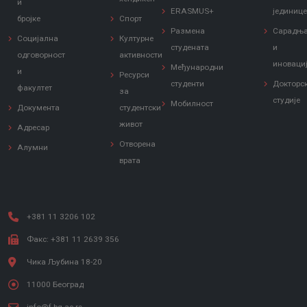
и
ERASMUS+
јединиц
бројке
Спорт
Размена
Сарадњ
Социјална
Културне
студената
и
одговорност
активности
иноваци
Међународни
и
Ресурси
студенти
Докторс
факултет
за
студије
Мобилност
Документа
студентски
живот
Адресар
Отворена
Алумни
врата
+381 11 3206 102
Факс: +381 11 2639 356
Чика Љубина 18-20
11000 Београд