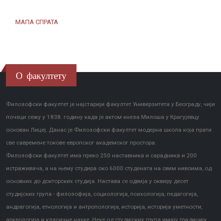
МАПА СПРАТА
О факултету
Филозофски факултет је најстарији факултет Универзитета у Београду, чији
почеци сежу у 1838. годину када је актом кнеза Милоша у Крагујевцу
основан Лицеј. Данас је Филозофски факултет модерна школа која прати
све савремене токове европског академског простора.
Филозофски факултет има преко 250 наставника и сарадника и 200
истраживача, а на њему студира око 6000 студената на свим нивоима, од
основних до докторских студија. Настава се одвија у оквиру десет
студијских група - филозофија, социологија, психологија, педагогија,
андрагогија, етнологија и антропологија, историја, историја уметности,
археологија и класичне науке. Неке од студијских група имају традицију