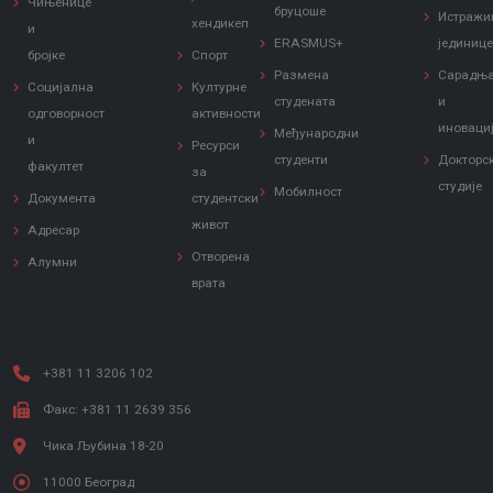
Чињенице
бруцоше
Истражи
хендикеп
и
ERASMUS+
јединиц
бројке
Спорт
Размена
Сарадњ
Социјална
Културне
студената
и
одговорност
активности
иноваци
Међународни
и
Ресурси
студенти
Докторс
факултет
за
студије
Мобилност
Документа
студентски
живот
Адресар
Отворена
Алумни
врата
+381 11 3206 102
Факс: +381 11 2639 356
Чика Љубина 18-20
11000 Београд