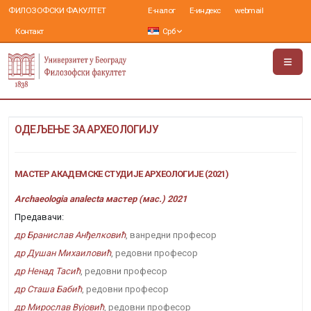
ФИЛОЗОФСКИ ФАКУЛТЕТ
Е-налог
Е-индекс
webmail
Контакт
Срб
ОДЕЉЕЊЕ ЗА АРХЕОЛОГИЈУ
МАСТЕР АКАДЕМСКЕ СТУДИЈЕ АРХЕОЛОГИЈЕ (2021)
Archaeologia analecta мастер (мас.) 2021
Предавачи:
др Бранислав Анђелковић
, ванредни професор
др Душан Михаиловић
, редовни професор
др Ненад Тасић
, редовни професор
др Сташа Бабић
, редовни професор
др Мирослав Вујовић
, редовни професор