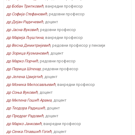
др Бобан Трипковић
, ванредни професор
др Софија Стефановић
, редовни професор
др Дејан Радичевић
, доцент
др Јасна Вуковић
, редовни професор
др Марија Љуштина
, ванредни професор
др Весна Димитријевић
, редовни професор у пензији
др Зорица Кузмановић
, доцент
др Марко Порчић
, редовни професор
др Перица Шпехар
, редовни професор
др Јелена Цвијетић
, доцент
др Моника Милосављевић
, ванредни професор
др Соња Вуковић
, доцент
др Милена Гошић Арама
, доцент
др Теодора Радишић
, доцент
др Предраг Радовић
, доцент
др Марко Јанковић
, ванредни професор
др Сенка Плавшић Гогић
, доцент