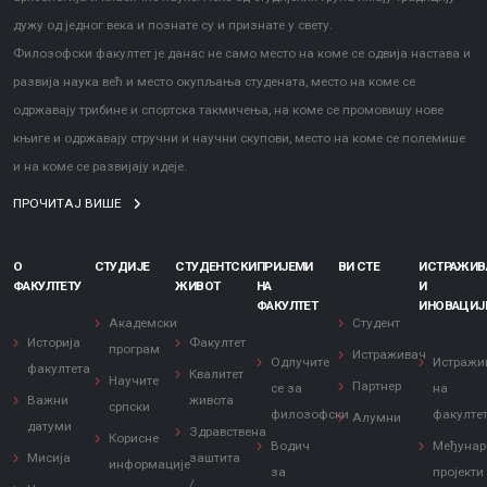
дужу од једног века и познате су и признате у свету.
Филозофски факултет је данас не само место на коме се одвија настава и
развија наука већ и место окупљања студената, место на коме се
одржавају трибине и спортска такмичења, на коме се промовишу нове
књиге и одржавају стручни и научни скупови, место на коме се полемише
и на коме се развијају идеје.
ПРОЧИТАЈ ВИШЕ
О
СТУДИЈЕ
СТУДЕНТСКИ
ПРИЈЕМИ
ВИ СТЕ
ИСТРАЖИ
ФАКУЛТЕТУ
ЖИВОТ
НА
И
ФАКУЛТЕТ
ИНОВАЦИЈ
Академски
Студент
Историја
Факултет
програм
Истраживач
Одлучите
Истражи
факултета
Квалитет
Научите
Партнер
се за
на
Важни
живота
српски
филозофски
факулте
Алумни
датуми
Здравствена
Корисне
Водич
Међунар
Мисија
заштита
информације
за
пројекти
/