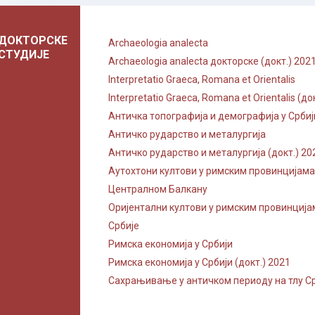
ДОКТОРСКЕ
Archaeologia analecta
СТУДИЈЕ
Archaeologia analecta докторске (докт.) 202
Interpretatio Graeca, Romana et Orientalis
Interpretatio Graeca, Romana et Orientalis (до
Античка топографија и демографија у Србији
Античко рударство и металургија
Античко рударство и металургија (докт.) 20
Аутохтони култови у римским провинцијама
Централном Балкану
Оријентални култови у римским провинцијам
Србије
Римска економија у Србији
Римска економија у Србији (докт.) 2021
Сахрањивање у античком периоду на тлу С