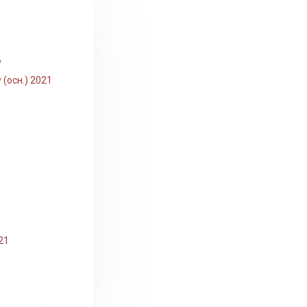
у
(осн.) 2021
21