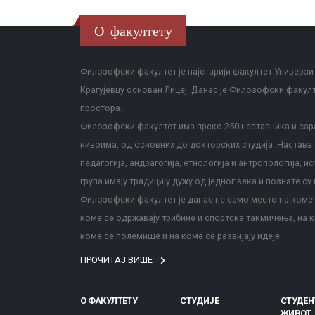
О факултету
Филозофски факултет је најстарији факултет Универзит
Крагујевцу основан Лицеј. Данас је Филозофски факул
простора.
Филозофски факултет има преко 250 наставника и сара
нивоима, од основних до докторских студија. Настава с
педагогија, андрагогија, етнологија и антропологија, и
група имају традицију дужу од једног века и познате су 
Филозофски факултет је данас не само место на коме с
коме се одржавају трибине и спортска такмичења, на к
коме се полемише и на коме се развијају идеје.
ПРОЧИТАЈ ВИШЕ
О ФАКУЛТЕТУ
СТУДИЈЕ
СТУДЕН
ЖИВОТ