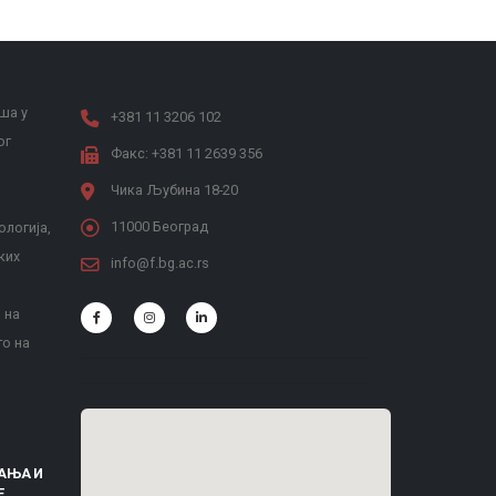
ша у
+381 11 3206 102
ог
Факс: +381 11 2639 356
Чика Љубина 18-20
11000 Београд
ологија,
ких
info@f.bg.ac.rs
 на
то на
АЊА И
Е