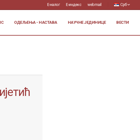
Е-налог
Е-индекс
webmail
Срб
ИС
ОДЕЉЕЊА - НАСТАВА
НАУЧНЕ ЈЕДИНИЦЕ
ВЕСТИ
ијетић