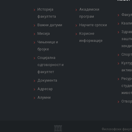
Историја
Академски
Факул
факултета
програм
Квали
Важни датуми
Научите српски
Здрав
Мисија
Корисне
зашти
информације
Чињенице и
хенди
бројке
Спорт
Социјална
Култу
одговорност и
актив
факултет
Ресур
Документа
студе
Адресар
живо
Алумни
Отвор
Филозофски факулт