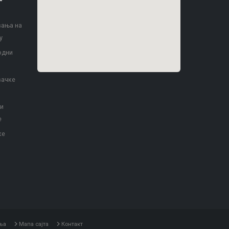
вања на
у
одни
вачке
 и
е
ке
ња
Мапа сајта
Контакт