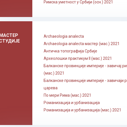
Римска уметност у Србији (осн.) 2021
МАСТЕР
Archaeologia analecta
СТУДИЈЕ
Archaeologia analecta мастер (мас.) 2021
Античка топографија Србије
Археолошки практикум II (мас.) 2021
Балканске провинције империје - завичај р
(мас.) 2021
Балканске провинције империје - завичаји 
царева
По мери Рима (мас.) 2021
Романизација и урбанизација
Романизација и урбанизација (мас.) 2021