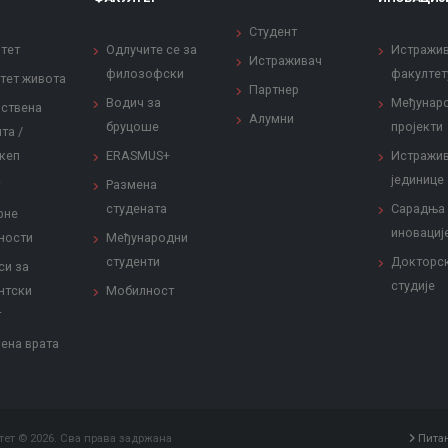
Студент
тет
Одлучите се за
Истражи
Истраживач
филозофски
факултет
тет живота
Партнер
Водич за
Међунар
ствена
Алумни
бруцоше
пројекти
та /
кеп
ERASMUS+
Истражи
јединице
Размена
студената
Сарадња
рне
иновациј
ности
Међународни
студенти
Докторс
си за
студије
нтски
Мобилност
т
ена врата
ет © 2026. Сва права задржана
Пита