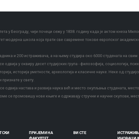
ета у Београду, чији почеци сежу у 1838. годину када је актом кнеза Мило
тет модерна школа која прати све савремене токове европског академск
дника и 200 истраживача, а на њему студира око 6000 студената на свим
е одвија у оквиру десет студијских група - филозофија, социологија, псих
сторија, историја уметности, археологија и класичне науке. Неке од студијс
и признате у свету.
е одвија настава и развија наука већ и место окупљања студената, место
оме се промовишу нове књиге и одржавају стручни и научни скупови, мес
ТСКИ
ПРИЈЕМИ НА
ВИ СТЕ
ИСТРАЖИВ
ФАКУЛТЕТ
ИНОВАЦИЈ