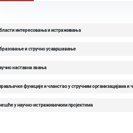
бласти интересовања и истраживања
бразовање и стручно усавршавање
аучно наставна звања
прављачке функције и чланство у стручним организацијама и 
чешће у научно-истраживачким пројектима