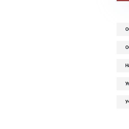
О
О
Н
У
У