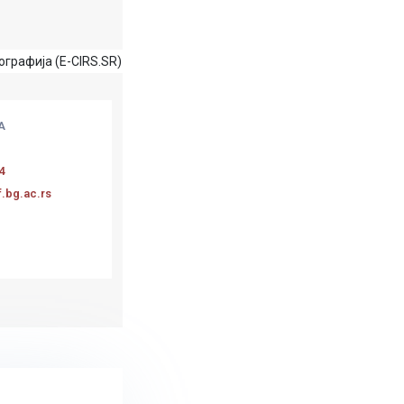
графија (E-CIRS.SR)
А
4
f.bg.ac.rs